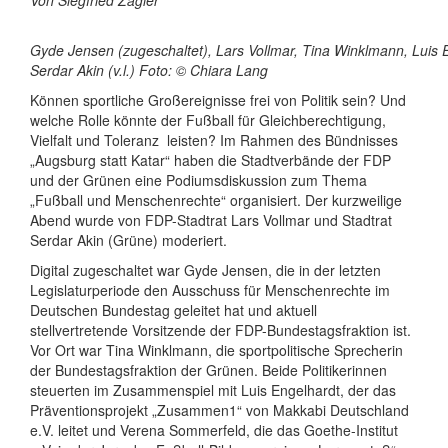
Von Siegfried Zagler
Gyde Jensen (zugeschaltet), Lars Vollmar, Tina Winklmann, Luis
Serdar Akin (v.l.) Foto: © Chiara Lang
Können sportliche Großereignisse frei von Politik sein? Und
welche Rolle könnte der Fußball für Gleichberechtigung,
Vielfalt und Toleranz leisten? Im Rahmen des Bündnisses
„Augsburg statt Katar“ haben die Stadtverbände der FDP
und der Grünen eine Podiumsdiskussion zum Thema
„Fußball und Menschenrechte“ organisiert. Der kurzweilige
Abend wurde von FDP-Stadtrat Lars Vollmar und Stadtrat
Serdar Akin (Grüne) moderiert.
Digital zugeschaltet war Gyde Jensen, die in der letzten
Legislaturperiode den Ausschuss für Menschenrechte im
Deutschen Bundestag geleitet hat und aktuell
stellvertretende Vorsitzende der FDP-Bundestagsfraktion ist.
Vor Ort war Tina Winklmann, die sportpolitische Sprecherin
der Bundestagsfraktion der Grünen. Beide Politikerinnen
steuerten im Zusammenspiel mit Luis Engelhardt, der das
Präventionsprojekt „Zusammen1“ von Makkabi Deutschland
e.V. leitet und Verena Sommerfeld, die das Goethe-Institut