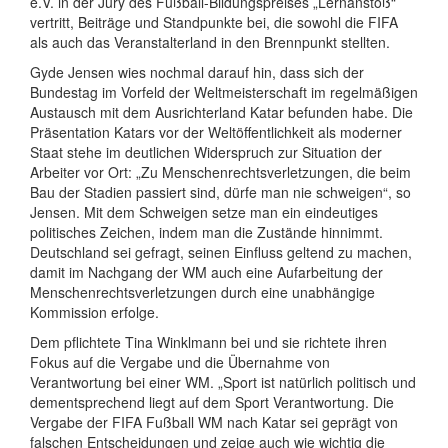
e.V. in der Jury des Fußball-Bildungspreises „Lernanstoß“
vertritt, Beiträge und Standpunkte bei, die sowohl die FIFA
als auch das Veranstalterland in den Brennpunkt stellten.
Gyde Jensen wies nochmal darauf hin, dass sich der
Bundestag im Vorfeld der Weltmeisterschaft im regelmäßigen
Austausch mit dem Ausrichterland Katar befunden habe. Die
Präsentation Katars vor der Weltöffentlichkeit als moderner
Staat stehe im deutlichen Widerspruch zur Situation der
Arbeiter vor Ort: „Zu Menschenrechtsverletzungen, die beim
Bau der Stadien passiert sind, dürfe man nie schweigen“, so
Jensen. Mit dem Schweigen setze man ein eindeutiges
politisches Zeichen, indem man die Zustände hinnimmt.
Deutschland sei gefragt, seinen Einfluss geltend zu machen,
damit im Nachgang der WM auch eine Aufarbeitung der
Menschenrechtsverletzungen durch eine unabhängige
Kommission erfolge.
Dem pflichtete Tina Winklmann bei und sie richtete ihren
Fokus auf die Vergabe und die Übernahme von
Verantwortung bei einer WM. „Sport ist natürlich politisch und
dementsprechend liegt auf dem Sport Verantwortung. Die
Vergabe der FIFA Fußball WM nach Katar sei geprägt von
falschen Entscheidungen und zeige auch wie wichtig die