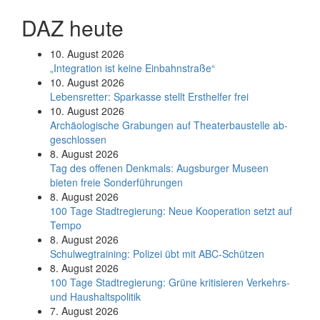
DAZ heute
10. August 2026
„Integration ist keine Einbahnstraße“
10. August 2026
Le­bens­ret­ter: Spar­kas­se stellt Erst­hel­fer frei
10. August 2026
Ar­chäo­lo­gi­sche Gra­bun­gen auf Thea­ter­bau­stel­le ab­
ge­schlos­sen
8. August 2026
Tag des offenen Denkmals: Augsburger Museen
bieten freie Sonderführungen
8. August 2026
100 Tage Stadtregierung: Neue Kooperation setzt auf
Tempo
8. August 2026
Schul­weg­trai­ning: Poli­zei übt mit ABC-Schüt­zen
8. August 2026
100 Tage Stadtregierung: Grüne kritisieren Verkehrs-
und Haushaltspolitik
7. August 2026