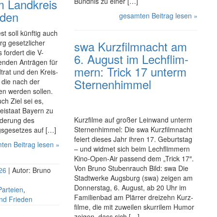
 Land­kreis
Bündnis zu einer […]
rden
gesamten Beitrag lesen »
t soll künftig auch
g gesetz­licher
swa Kurz­film­nacht am
 fordert die V-
6. August im Lech­flim­
utenden Anträgen für
mern: Trick 17 unterm
t­rat und den Kreis­
Sternen­himmel
, die nach der
n werden sollen.
h Ziel sei es,
i­staat Bayern zu
Kurz­filme auf großer Leinwand unterm
nderung des
Sternenhimmel: Die swa Kurz­film­nacht
gs­gesetzes auf […]
feiert dieses Jahr ihren 17. Geburtstag
ten Beitrag lesen »
– und widmet sich beim Lech­flim­mern
Kino-Open-Air passend dem „Trick 17″.
Von Bruno Stubenrauch Bild: swa Die
026
| Autor: Bruno
Stadt­wer­ke Augsburg (swa) zeigen am
Donnerstag, 6. August, ab 20 Uhr im
Parteien
,
Familienbad am Plärrer dreizehn Kurz­
und Frieden
filme, die mit zuweilen skurrilem Humor
zeigen, dass sich […]