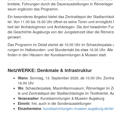
brei­te­te. Füh­run­gen durch die Dau­er­aus­stel­lun­gen in Rö­mer­la­ger
se­um er­gän­zen das Pro­gramm.
Ein be­son­de­res An­ge­bot bie­tet das Zen­tral­de­pot der Stadt­ar­chäo­lo
tel. Von 11.00 bis 16.00 Uhr öff­net es sei­ne Tü­ren und er­mög­licht Ei
beit der Ar­chäo­lo­gin­nen und Ar­chäo­lo­gen. Die dort be­wahr­ten Fun
die Ge­schich­te Augs­burgs von der Jung­stein­zeit über die Rö­mer­ze
gen­wart.
Das Pro­gramm im De­tail star­tet ab 10.00 Uhr im Schaez­ler­pa­lais 
run­gen im Halb­stun­den- und Stun­den­takt bis etwa 16.00 Uhr. Alle V
fin­den in den Häu­sern der Kunst­samm­lun­gen & Muse­en statt.
Netz­WER­KE: Denk­ma­le & Infra­struk­tur
Wann
: Sonn­tag, 13. Sep­tem­ber 2026, ab 10.00 Uhr, Zen­tral
16.00 Uhr
Wo
: Schaez­ler­pa­lais, Maxi­mi­li­an­mu­se­um, Rö­mer­la­ger im
le und Zen­tral­de­pot der Stadt­ar­chäo­lo­gie im Tex­til­vier­tel, 
Ver­an­stal­ter
: Kunst­samm­lun­gen & Muse­en Augs­burg
Ein­tritt
: frei, auch in die Son­der­aus­stel­lun­gen
Einzeltermine
:
kunst­samm­lun­gen-muse­en.augs­burg.de/ter