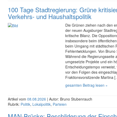
100 Tage Stadtregierung: Grüne kritisie
Verkehrs- und Haushaltspolitik
Die Grünen ziehen nach den e
der neuen Augsburger Stadtreg
kritische Bilanz. Die Opposition
insbesondere beim öffentliche
beim Umgang mit städtischen 
Fehlentwicklungen. Von Bruno
Während die Regierungsseite a
umgesetzte Projekte und ein h
Entscheidungstempo verweist,
vor den Folgen des eingeschl
Fraktionsvorsitzende Martina [
gesamten Beitrag lesen »
Artikel vom
08.08.2026
| Autor: Bruno Stubenrauch
Rubrik:
Politik
,
Lokalpolitik
,
Parteien
MAN-Brücke: Beschilderung der Einsc