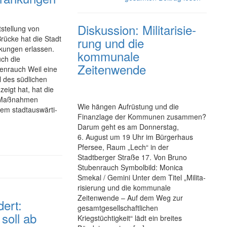
Diskussion: Mi­li­ta­ri­sie­
stellung von
ücke hat die Stadt
rung und die
­kungen erlassen.
kommunale
uch die
Zeitenwende
enrauch Weil eine
 des südlichen
igt hat, hat die
n Maßnahmen
Wie hängen Aufrüstung und die
 stadt­­aus­­wär­ti­
Finanzlage der Kommunen zusammen?
Darum geht es am Donnerstag,
6. August um 19 Uhr im Bürgerhaus
Pfersee, Raum „Lech“ in der
Stadtberger Straße 17. Von Bruno
Stubenrauch Symbolbild: Monica
Smekal / Gemini Unter dem Titel „Mi­li­ta­
ri­sie­rung und die kommunale
Zeitenwende – Auf dem Weg zur
dert:
gesamtgesellschaftlichen
 soll ab
Kriegstüchtigkeit“ lädt ein breites