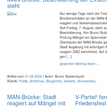
steht
Nur wenige Tage nach der Fest
Brücken­schäden an der MAN-Br
reagiert und Verkehrs­beschrän
Seit Freitag, 7. August, steht a
Beschilderung. Von Bruno Stub
Prü­fung Mängel am Spannstahl
Überbaues der MAN-Brücke geze
Stadt Augsburg mit sofor­tige
reagiert (DAZ berichtete). Auf dem
gen […]
gesamten Beitrag lesen »
Artikel vom
07.08.2026
| Autor: Bruno Stubenrauch
Rubrik:
Politik
,
Amtliches
,
Bürgerinfo
,
Verkehr
,
Vermischtes
MAN-Brücke: Stadt
V-Partei­³ for
reagiert auf Mängel mit
Friedens­fest