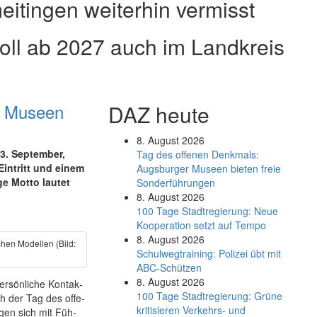
itingen weiterhin vermisst
 soll ab 2027 auch im Land­kreis
r Museen
DAZ heute
8. August 2026
. Sep­tem­ber,
Tag des offenen Denkmals:
in­tritt und einem
Augsburger Museen bieten freie
e Mot­to lau­tet
Sonderführungen
8. August 2026
100 Tage Stadtregierung: Neue
Kooperation setzt auf Tempo
8. August 2026
chen Mo­del­len (Bild:
Schul­weg­trai­ning: Poli­zei übt mit
ABC-Schüt­zen
8. August 2026
r­sön­li­che Kon­tak­
100 Tage Stadtregierung: Grüne
ch der Tag des offe­
kritisieren Verkehrs- und
­gen sich mit Füh­