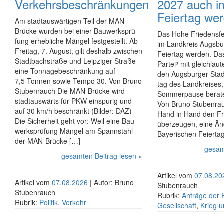
Verkehrsbeschränkungen
2027 auch im
Feier­tag we
Am stadt­aus­wär­ti­gen Teil der MAN-
Brücke wurden bei einer Bau­werks­prü­
Das Hohe Friedens­fes
fung erhebliche Mängel festgestellt. Ab
im Land­kreis Augsbur
Freitag, 7. August, gilt deshalb zwischen
Feier­tag werden. Das
Stadt­bach­stra­ße und Leipziger Straße
Partei­³ mit gleich­la
eine Ton­na­ge­be­schrän­kung auf
den Augs­burger Stad
7,5 Tonnen sowie Tempo 30. Von Bruno
tag des Land­kreises
Stubenrauch Die MAN-Brücke wird
Sommer­pause berate
stadtauswärts für PKW einspurig und
Von Bruno Stubenrauc
auf 30 km/h beschränkt (Bilder: DAZ)
Hand in Hand den Fre
Die Sicherheit geht vor: Weil eine Bau­
über­zeugen, eine Ä
werks­prü­fung Mängel am Spannstahl
Bayerischen Feier­ta
der MAN-Brücke […]
gesam
gesamten Beitrag lesen »
Artikel vom
07.08.2
Artikel vom
07.08.2026
| Autor: Bruno
Stubenrauch
Stubenrauch
Rubrik:
Anträge der 
Rubrik:
Politik
,
Verkehr
Gesellschaft
,
Krieg 