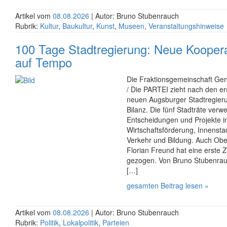
Artikel vom
08.08.2026
| Autor: Bruno Stubenrauch
Rubrik:
Kultur
,
Baukultur
,
Kunst
,
Museen
,
Veranstaltungshinweise
100 Tage Stadtregierung: Neue Koopera
auf Tempo
Die Fraktionsgemeinschaft Ge
/ Die PARTEI zieht nach den e
neuen Augsburger Stadtregieru
Bilanz. Die fünf Stadträte verw
Entscheidungen und Projekte i
Wirtschaftsförderung, Innen­sta
Verkehr und Bildung. Auch Ober
Florian Freund hat eine erste Z
gezogen. Von Bruno Stubenrau
[…]
gesamten Beitrag lesen »
Artikel vom
08.08.2026
| Autor: Bruno Stubenrauch
Rubrik:
Politik
,
Lokalpolitik
,
Parteien