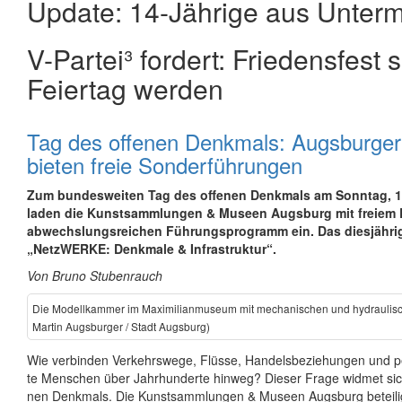
Update: 14-Jährige aus Unterme
V-Partei­³ fordert: Friedens­fest
Feier­tag werden
Tag des offenen Denkmals: Augsburge
bieten freie Sonderführungen
Zum bun­des­wei­ten Tag des offe­nen Denk­mals am Sonn­tag, 13
laden die Kunst­samm­lun­gen & Muse­en Augs­burg mit frei­em E
ab­wechs­lungs­rei­chen Füh­rungs­pro­gramm ein. Das dies­jäh­ri­g
„Netz­WER­KE: Denk­ma­le & Infra­struk­tur“.
Von Bruno Stubenrauch
Die Modell­kam­mer im Maxi­mi­li­an­mu­se­um mit me­cha­ni­schen und hy­drau­li­s
Mar­tin Augs­bur­ger / Stadt Augs­burg)
Wie ver­bin­den Ver­kehrs­we­ge, Flüs­se, Han­dels­be­zie­hun­gen und pe
te Men­schen über Jahr­hun­der­te hin­weg? Die­ser Fra­ge wid­met si
nen Denk­mals. Die Kunst­samm­lun­gen & Muse­en Augs­burg be­tei­li