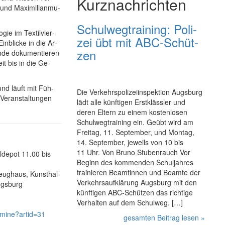
Kurznachrichten
 und Maxi­mi­li­an­mu­
Schul­weg­trai­ning: Poli­
­gie im Tex­til­vier­
zei übt mit ABC-Schüt­
n­bli­cke in die Ar­
zen
­de do­ku­men­tie­ren
it bis in die Ge­
und läuft mit Füh­
Die Ver­kehrs­po­li­zei­in­spek­ti­on Augs­burg
er­an­stal­tun­gen
lädt alle künf­ti­gen Erst­kläss­ler und
deren Eltern zu einem kos­ten­lo­sen
Schul­weg­trai­ning ein. Geübt wird am
Frei­tag, 11. Sep­tem­ber, und Mon­tag,
14. Sep­tem­ber, jeweils von 10 bis
11 Uhr. Von Bruno Stubenrauch Vor
­de­pot 11.00 bis
Beginn des kom­men­den Schul­jah­res
trai­nie­ren Beam­tin­nen und Beam­te der
 Zeug­haus, Kunst­hal­
Ver­kehrs­auf­klä­rung Augs­burg mit den
Augs­burg
künf­ti­gen ABC-Schüt­zen das rich­ti­ge
Ver­hal­ten auf dem Schul­weg. […]
­mi­ne?artid=31
gesamten Beitrag lesen »