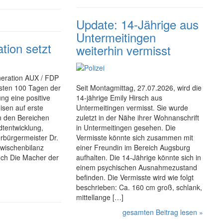
Update: 14-Jährige aus
Untermeitingen
tion setzt
weiterhin vermisst
neration AUX / FDP
rsten 100 Tagen der
Seit Montagmittag, 27.07.2026, wird die
ng eine positive
14-jährige Emily Hirsch aus
eisen auf erste
Untermeitingen vermisst. Sie wurde
n den Bereichen
zuletzt in der Nähe ihrer Wohnanschrift
dt­entwicklung,
in Unter­meitingen gesehen. Die
­bürger­meister Dr.
Vermisste könnte sich zusammen mit
wischen­bilanz
einer Freundin im Bereich Augsburg
ch Die Macher der
aufhalten. Die 14-Jährige könnte sich in
einem psychischen Ausnahmezustand
befinden. Die Vermisste wird wie folgt
beschrieben: Ca. 160 cm groß, schlank,
mittellange […]
gesamten Beitrag lesen »