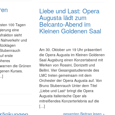
ren
Liebe und Last: Opera
Augusta lädt zum
Belcanto-Abend im
rsten 100 Tagen
Kleinen Goldenen Saal
ierung eine
sfraktion sieht
n Nahverkehr und
Rücklagen
Am 30. Oktober um 19 Uhr präsentiert
 Stubenrauch
die Opera Augusta im Kleinen Goldenen
uf erste
Saal Augsburg einen Kon­zert­abend mit
öheres
Werken von Rossini, Donizetti und
 warnen die Grünen
Bellini. Vier Ge­sangs­stu­die­ren­de des
agenen Kurses.
LMC treten gemeinsam mit dem
…]
Orchester der Opera Augusta auf. Von
Bruno Stubenrauch Unter dem Titel
„Liebe und Last“ bringt die Opera
Augusta italienische Oper als
mitreißendes Kon­zert­er­leb­nis auf die
[…]
hränkungen
gesamten Beitrag lesen »