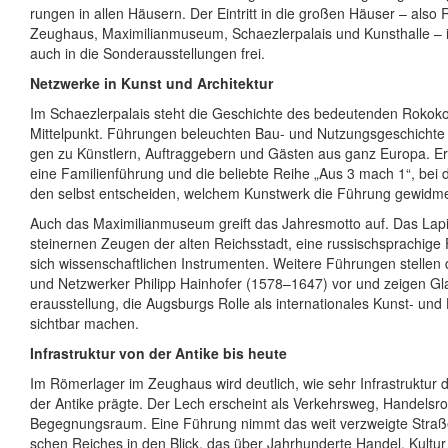
run­gen in allen Häu­sern. Der Ein­tritt in die gro­ßen Häu­ser – also R
Zeug­haus, Maxi­mi­li­an­mu­se­um, Schaez­ler­pa­lais und Kunst­hal­le –
auch in die Son­der­aus­stel­lun­gen frei.
Netz­wer­ke in Kunst und Ar­chi­tek­tur
Im Schaez­ler­pa­lais steht die Ge­schich­te des be­deu­ten­den Ro­ko­ko
Mit­tel­punkt. Füh­run­gen be­leuch­ten Bau- und Nut­zungs­ge­schich­te 
gen zu Künst­lern, Auf­trag­ge­bern und Gäs­ten aus ganz Euro­pa. Er
eine Fa­mi­li­en­füh­rung und die be­lieb­te Rei­he „Aus 3 mach 1“, bei 
den selbst ent­schei­den, wel­chem Kunst­werk die Füh­rung ge­wid­me
Auch das Maxi­mi­li­an­mu­se­um greift das Jah­res­mot­to auf. Das La­pi­
stei­ner­nen Zeu­gen der alten Reichs­stadt, eine rus­sisch­spra­chi­ge
sich wis­sen­schaft­li­chen In­stru­men­ten. Wei­te­re Füh­run­gen stel­l
und Netz­wer­ker Phil­ipp Hain­ho­fer (1578–1647) vor und zei­gen Gl
er­aus­stel­lung, die Augs­burgs Rol­le als in­ter­na­tio­na­les Kunst- un
sicht­bar ma­chen.
Infra­struk­tur von der An­ti­ke bis heu­te
Im Rö­mer­la­ger im Zeug­haus wird deut­lich, wie sehr Infra­struk­tur 
der An­ti­ke präg­te. Der Lech er­scheint als Ver­kehrs­weg, Han­dels­rou­
Be­geg­nungs­raum. Eine Füh­rung nimmt das weit ver­zweig­te Stra­ß
schen Rei­ches in den Blick, das über Jahr­hun­der­te Han­del, Kul­tu