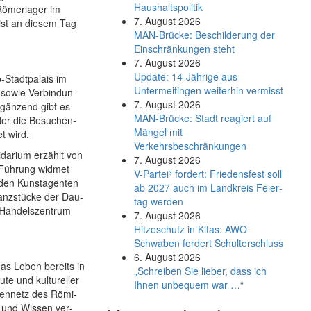
Haushaltspolitik
ö­mer­la­ger im
7. August 2026
 ist an die­sem Tag
MAN-Brücke: Beschilderung der
Einschränkungen steht
7. August 2026
Update: 14-Jährige aus
-Stadt­pa­lais im
Untermeitingen weiterhin vermisst
so­wie Ver­bin­dun­
7. August 2026
­gän­zend gibt es
MAN-Brücke: Stadt reagiert auf
der die Be­su­chen­
Mängel mit
t wird.
Verkehrsbeschränkungen
da­ri­um er­zählt von
7. August 2026
 Füh­rung wid­met
V-Partei­³ fordert: Friedens­fest soll
en den Kunst­agen­ten
ab 2027 auch im Land­kreis Feier­
anz­stü­cke der Dau­
tag werden
d Han­dels­zen­trum
7. August 2026
Hitzeschutz in Kitas: AWO
Schwaben fordert Schulterschluss
6. August 2026
das Leben be­reits in
„Schreiben Sie lieber, dass ich
te und kul­tu­rel­ler
Ihnen unbequem war …“
en­netz des Rö­mi­
r und Wis­sen ver­