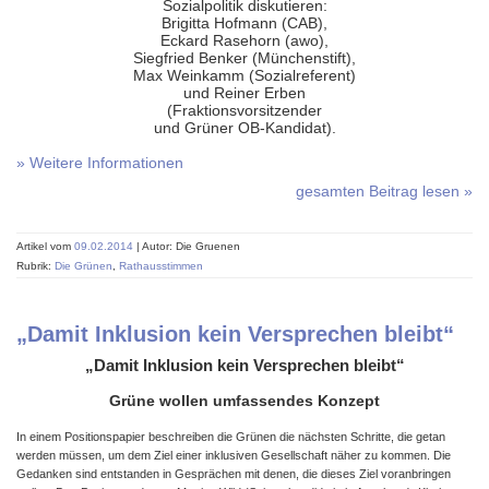
Sozialpolitik diskutieren:
Brigitta Hofmann (CAB),
Eckard Rasehorn (awo),
Siegfried Benker (Münchenstift),
Max Weinkamm (Sozialreferent)
und Reiner Erben
(Fraktionsvorsitzender
und Grüner OB-Kandidat).
» Weitere Informationen
gesamten Beitrag lesen »
Artikel vom
09.02.2014
| Autor: Die Gruenen
Rubrik:
Die Grünen
,
Rathausstimmen
„Damit Inklusion kein Versprechen bleibt“
„Damit Inklusion kein Versprechen bleibt“
Grüne wollen umfassendes Konzept
In einem Positionspapier beschreiben die Grünen die nächsten Schritte, die getan
werden müssen, um dem Ziel einer inklusiven Gesellschaft näher zu kommen. Die
Gedanken sind entstanden in Gesprächen mit denen, die dieses Ziel voranbringen