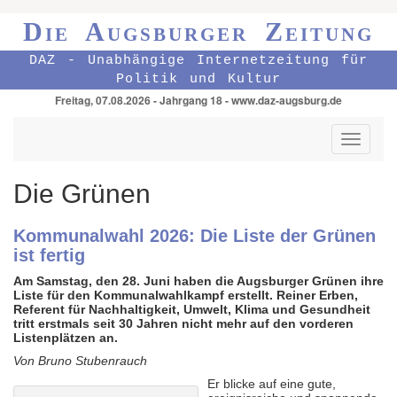
Die Augsburger Zeitung
DAZ - Unabhängige Internetzeitung für
Politik und Kultur
Freitag, 07.08.2026 - Jahrgang 18 - www.daz-augsburg.de
Toggle
navigati
Die Grünen
Kommunalwahl 2026: Die Liste der Grünen
ist fertig
Am Samstag, den 28. Juni haben die Augsburger Grünen ihre
Liste für den Kommunalwahlkampf erstellt. Reiner Erben,
Referent für Nachhaltigkeit, Umwelt, Klima und Gesundheit
tritt erstmals seit 30 Jahren nicht mehr auf den vorderen
Listenplätzen an.
Von Bruno Stubenrauch
Er blicke auf eine gute,