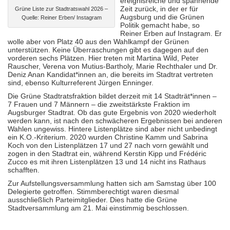
ereignisreiche und spannende
Zeit zurück, in der er für
Grüne Liste zur Stadtratswahl 2026 –
Augsburg und die Grünen
Quelle: Reiner Erben/ Instagram
Politik gemacht habe, so
Reiner Erben auf Instagram. Er
wolle aber von Platz 40 aus den Wahlkampf der Grünen
unterstützen. Keine Überraschungen gibt es dagegen auf den
vorderen sechs Plätzen. Hier treten mit Martina Wild, Peter
Rauscher, Verena von Mutius-Bartholy, Marie Rechthaler und Dr.
Deniz Anan Kandidat*innen an, die bereits im Stadtrat vertreten
sind, ebenso Kulturreferent Jürgen Enninger.
Die Grüne Stadtratsfraktion bildet derzeit mit 14 Stadträt*innen –
7 Frauen und 7 Männern – die zweitstärkste Fraktion im
Augsburger Stadtrat. Ob das gute Ergebnis von 2020 wiederholt
werden kann, ist nach den schwächeren Ergebnissen bei anderen
Wahlen ungewiss. Hintere Listenplätze sind aber nicht unbedingt
ein K.O.-Kriterium. 2020 wurden Christine Kamm und Sabrina
Koch von den Listenplätzen 17 und 27 nach vorn gewählt und
zogen in den Stadtrat ein, während Kerstin Kipp und Frédéric
Zucco es mit ihren Listenplätzen 13 und 14 nicht ins Rathaus
schafften.
Zur Aufstellungsversammlung hatten sich am Samstag über 100
Delegierte getroffen. Stimmberechtigt waren diesmal
ausschließlich Parteimitglieder. Dies hatte die Grüne
Stadtversammlung am 21. Mai einstimmig beschlossen.