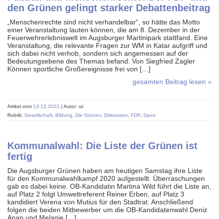
den Grünen gelingt starker Debattenbeitrag
„Menschenrechte sind nicht verhandelbar“, so hätte das Motto
einer Veranstaltung lauten können, die am 8. Dezember in der
Feuerwehrerlebniswelt im Augsburger Martinipark stattfand. Eine
Veranstaltung, die relevante Fragen zur WM in Katar aufgriff und
sich dabei nicht verhob, sondern sich angemessen auf der
Bedeutungsebene des Themas befand. Von Siegfried Zagler
Können sportliche Großereignisse frei von […]
gesamten Beitrag lesen »
Artikel vom
13.12.2022
| Autor: sz
Rubrik:
Gesellschaft
,
Bildung
,
Die Grünen
,
Diskussion
,
FDP
,
Sport
Kommunalwahl: Die Liste der Grünen ist
fertig
Die Augsburger Grünen haben am heutigen Samstag ihre Liste
für den Kommunalwahlkampf 2020 aufgestellt. Überraschungen
gab es dabei keine. OB-Kandidatin Martina Wild führt die Liste an,
auf Platz 2 folgt Umweltreferent Reiner Erben, auf Platz 3
kandidiert Verena von Mutius für den Stadtrat. Anschließend
folgen die beiden Mitbewerber um die OB-Kandidatenwahl Deniz
Anan und Melanie […]