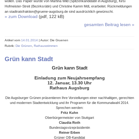
wollen. Das Papier wurde von Martina Wild (Spitzenkandidatin in Augsburg), Kirsi
Hofmeister-Streit (Bezirksrätin) und Christine Kamm MdL erarbeitet. Rückmeldungen
an stadtratsfraktion@gruene-augsburg.de sind ausdrücklich gewünscht.
» zum Download
(pdf, 122 kB)
gesamten Beitrag lesen »
Artikel vom
14.01.2014
| Autor: Die Gruenen
Rubrik:
Die Grünen
,
Rathausstimmen
Grün kann Stadt
Grün kann Stadt
Einladung zum Neujahrsempfang
12. Januar, 13.30 Uhr
Rathaus Augsburg
Die Augsburger Grünen präsentieren Ihre Vorstellungen einer nachhaltigen, gerechten
und modernen Stadtentwicklung und ihr Programm für die Kommunalwahl 2014.
Sprechen werden:
Fritz Kuhn
Oberbürgermeister von Stuttgart
Claudia Roth
Bundestagsvizepräsidentin
Reiner Erben
Grüner OB-Kandidat