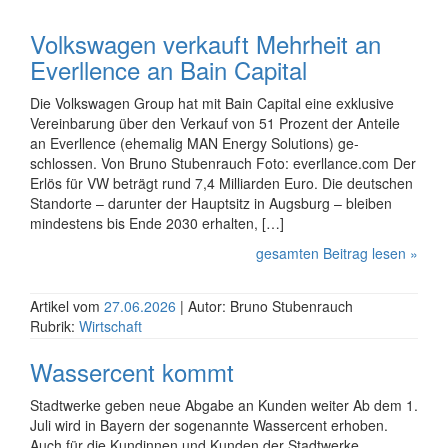
Volks­wagen verkauft Mehrheit an
Everllence an Bain Capital
Die Volks­wagen Group hat mit Bain Capital eine exklu­sive
Ver­ein­ba­rung über den Verkauf von 51 Pro­zent der Anteile
an Everllence (ehe­ma­lig MAN Energy Solutions) ge­
schlossen. Von Bruno Stubenrauch Foto: everllance.com Der
Er­lös für VW be­trägt rund 7,4 Mil­liar­den Euro. Die deutschen
Stand­orte – dar­unter der Haupt­sitz in Augs­burg – bleiben
min­des­tens bis Ende 2030 er­hal­ten, […]
gesamten Beitrag lesen »
Artikel vom
27.06.2026
| Autor: Bruno Stubenrauch
Rubrik:
Wirtschaft
Wassercent kommt
Stadtwerke geben neue Abgabe an Kunden weiter Ab dem 1.
Juli wird in Bayern der sogenannte Wassercent erhoben.
Auch für die Kundinnen und Kunden der Stadtwerke