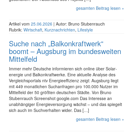
gesamten Beitrag lesen »
Artikel vom
25.06.2026
| Autor: Bruno Stubenrauch
Rubrik:
Wirtschaft
,
Kurznachrichten
,
Lifestyle
Suche nach „Balkon­kraftwerk“
boomt – Augsburg im bundes­weiten
Mittelfeld
Immer mehr Deutsche informieren sich online über Solar­
energie und Balkon­kraft­werke. Eine aktuelle Analyse des
Vergleichs­portals ntv Energie­effizienz zeigt: Augsburg liegt
mit 449 monatlichen Such­anfragen pro 100.000 Nutzer im
Mittelfeld der 50 größten deutschen Städte. Von Bruno
Stubenrauch Screenshot google.com Das Interesse an
unabhängiger Energie­versorgung wächst – und das spiegelt
sich auch im Such­verhalten wider. Das […]
gesamten Beitrag lesen »