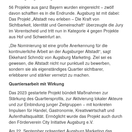
56 Projekte aus ganz Bayern wurden eingereicht – zwölf
davon schafften es in die Endrunde. Augsburg ist mit dabei:
Das Projekt „Altstadt neu erleben – Die Kraft von
Sichtbarkeit, Identität und Gemein­schaft“ überzeugte die Jury
im Vor­entscheid und tritt nun in Kategorie 4 gegen Projekte
aus Hof und Schwein­furt an.
„Die Nominierung ist eine große Anerkennung für die
kontinuierliche Arbeit an der Augsburger Altstadt“, sagt
Ekkehard Schmölz von Augsburg Marketing. Ziel sei es
gewesen, die Altstadt nicht nur punktuell zu bewerben,
sondern sie als eigen­ständiges Quartier sichtbarer,
erlebbarer und stärker vernetzt zu machen.
Quartiersarbeit mit Wirkung
Das 2023 gestartete Projekt bündelt Maßnahmen zur
Stärkung des Quartiers­profils, zur Aktivierung lokaler Akteure
und zur Einbindung junger Ziel­gruppen – mit konkreten
Impulsen für Handel, Gastro­nomie, Kreativ­wirtschaft und
Aufenthalts­qualität. Ermöglicht wurde das Projekt auch durch
den Förder­verein City Initiative Augsburg e.V.
Am 22. September präsentiert Augsburg Marketing das