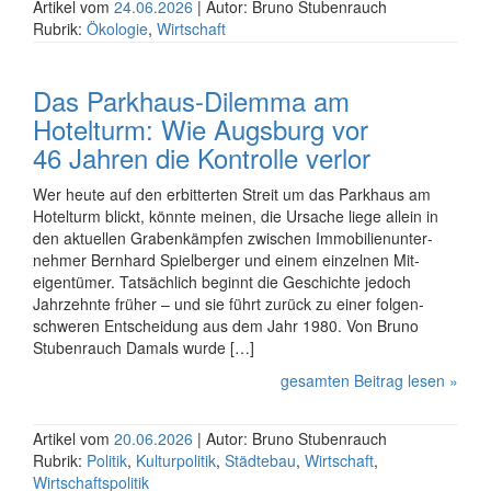
Artikel vom
24.06.2026
| Autor: Bruno Stubenrauch
Rubrik:
Ökologie
,
Wirtschaft
Das Parkhaus-Dilemma am
Hotelturm: Wie Augsburg vor
46 Jahren die Kontrolle verlor
Wer heute auf den erbitterten Streit um das Parkhaus am
Hotelturm blickt, könnte meinen, die Ursache liege allein in
den aktuellen Graben­kämpfen zwischen Immobilien­unter­
nehmer Bernhard Spielberger und einem einzelnen Mit­
eigentümer. Tatsächlich beginnt die Geschichte jedoch
Jahrzehnte früher – und sie führt zurück zu einer folgen­
schweren Entscheidung aus dem Jahr 1980. Von Bruno
Stubenrauch Damals wurde […]
gesamten Beitrag lesen »
Artikel vom
20.06.2026
| Autor: Bruno Stubenrauch
Rubrik:
Politik
,
Kulturpolitik
,
Städtebau
,
Wirtschaft
,
Wirtschaftspolitik