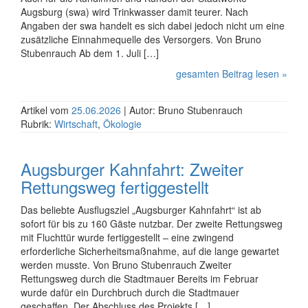
Augsburg (swa) wird Trinkwasser damit teurer. Nach
Angaben der swa handelt es sich dabei jedoch nicht um eine
zusätz­liche Einnahme­quelle des Versorgers. Von Bruno
Stubenrauch Ab dem 1. Juli […]
gesamten Beitrag lesen »
Artikel vom
25.06.2026
| Autor: Bruno Stubenrauch
Rubrik:
Wirtschaft
,
Ökologie
Augsburger Kahnfahrt: Zweiter
Rettungsweg fertiggestellt
Das beliebte Ausflugsziel „Augsburger Kahnfahrt“ ist ab
sofort für bis zu 160 Gäste nutzbar. Der zweite Rettungsweg
mit Flucht­tür wurde fertig­gestellt – eine zwingend
erforderliche Sicher­heits­maßnahme, auf die lange gewartet
werden musste. Von Bruno Stubenrauch Zweiter
Rettungsweg durch die Stadtmauer Bereits im Februar
wurde dafür ein Durch­bruch durch die Stadt­mauer
geschaffen. Der Abschluss des Projekts […]