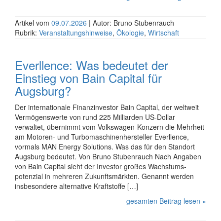
Artikel vom
09.07.2026
| Autor: Bruno Stubenrauch
Rubrik:
Veranstaltungshinweise
,
Ökologie
,
Wirtschaft
Everllence: Was bedeutet der
Einstieg von Bain Capital für
Augsburg?
Der internationale Finanzinvestor Bain Capital, der welt­weit
Vermögens­werte von rund 225 Milli­arden US-Dollar
verwaltet, übernimmt vom Volkswagen-Konzern die Mehrheit
am Motoren- und Turbo­maschinen­hersteller Everllence,
vormals MAN Energy Solutions. Was das für den Standort
Augsburg bedeutet. Von Bruno Stubenrauch Nach Angaben
von Bain Capital sieht der Investor großes Wachs­tums­
potenzial in mehreren Zukunfts­märkten. Genannt werden
ins­be­sondere alter­na­tive Kraft­stoffe […]
gesamten Beitrag lesen »