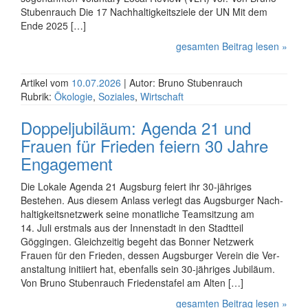
Stubenrauch Die 17 Nachhaltigkeitsziele der UN Mit dem
Ende 2025 […]
gesamten Beitrag lesen »
Artikel vom
10.07.2026
| Autor: Bruno Stubenrauch
Rubrik:
Ökologie
,
Soziales
,
Wirtschaft
Doppeljubiläum: Agenda 21 und
Frauen für Frieden feiern 30 Jahre
Engagement
Die Lokale Agenda 21 Augsburg feiert ihr 30-jähriges
Bestehen. Aus diesem Anlass verlegt das Augsburger Nach­
haltig­keits­netzwerk seine monatliche Team­sitzung am
14. Juli erstmals aus der Innenstadt in den Stadtteil
Göggingen. Gleich­zeitig begeht das Bonner Netzwerk
Frauen für den Frieden, dessen Augsburger Verein die Ver­
an­staltung initiiert hat, ebenfalls sein 30-jähriges Jubiläum.
Von Bruno Stubenrauch Friedenstafel am Alten […]
gesamten Beitrag lesen »