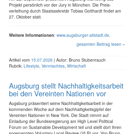
Projekt persönlich vor der Jury in München. Die Preis­
verleihung durch Staats­sekretär Tobias Gotthardt findet am
27. Oktober statt.
Weitere Informationen
:
www.augsburger-altstadt.de
.
gesamten Beitrag lesen »
Artikel vom
15.07.2026
| Autor: Bruno Stubenrauch
Rubrik:
Lifestyle
,
Vermischtes
,
Wirtschaft
Augsburg stellt Nachhaltigkeits­arbeit
bei den Vereinten Nationen vor
Augsburg präsentiert seine Nachhaltig­keits­arbeit in der
kommenden Woche auf dem Nach­haltig­keits­gipfel der
Vereinten Nationen in New York. Die Stadt nimmt auf
Einladung der Bundes­regierung am High Level Political
Forum on Sustain­able Develop­ment teil und stellt dort ihren
soge­nannten Voluntary Local Review (VLR) vor. Von Bruno