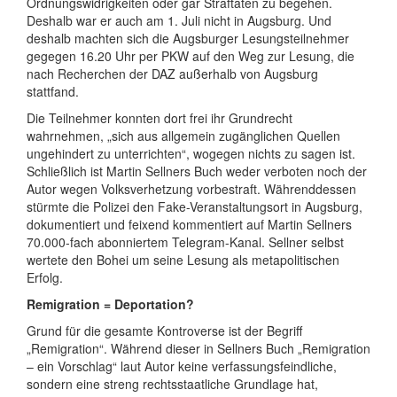
Ordnungswidrigkeiten oder gar Straftaten zu begehen.
Deshalb war er auch am 1. Juli nicht in Augsburg. Und
deshalb machten sich die Augsburger Lesungsteilnehmer
gegegen 16.20 Uhr per PKW auf den Weg zur Lesung, die
nach Recherchen der DAZ außerhalb von Augsburg
stattfand.
Die Teilnehmer konnten dort frei ihr Grundrecht
wahrnehmen, „sich aus allgemein zugänglichen Quellen
ungehindert zu unterrichten“, wogegen nichts zu sagen ist.
Schließlich ist Martin Sellners Buch weder verboten noch der
Autor wegen Volksverhetzung vorbestraft. Währenddessen
stürmte die Polizei den Fake-Veranstaltungsort in Augsburg,
dokumentiert und feixend kommentiert auf Martin Sellners
70.000-fach abonniertem Telegram-Kanal. Sellner selbst
wertete den Bohei um seine Lesung als metapolitischen
Erfolg.
Remigration = Deportation?
Grund für die gesamte Kontroverse ist der Begriff
„Remigration“. Während dieser in Sellners Buch „Remigration
– ein Vorschlag“ laut Autor keine verfassungsfeindliche,
sondern eine streng rechtsstaatliche Grundlage hat,