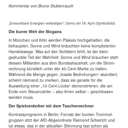
Kommentar von Bruno Stubenrauch
„Erneuerbare Energien verteidigen“: Demo am 18. April (Symbolbild)
Die bunte Welt der Slogans
In München und Köln werden Plakate hochge­halten, die
behaupten, Sonne und Wind bräuchten keine kompli­zierten
Handelswege. Was auf den Schildern fehlt, ist der klein­
gedruckte Teil der Wahrheit: Sonne und Wind brauchen statt­
dessen Milli­arden aus dem Bundes­haushalt, um die Strom­
rechnung künstlich unter der 40-Cent-Marke zu halten.
Während die Menge gegen „fossile Bedro­hungen“ skandiert,
scheint niemand zu merken, dass sie gerade für die
Ausweitung einer „10-Cent-Lücke“ demon­strieren, die am
Ende vom Steuerzahler – also ihnen selbst – geschlossen
werden muss.
Der Spielverderber mit dem Taschenrechner
Kontrastprogramm in Berlin: Fernab der bunten Trommel­
gruppen sitzt der AfD-Abge­ordnete Raimond Scheirich und
tut etwas, das in der aktuellen Stimmung fast schon als