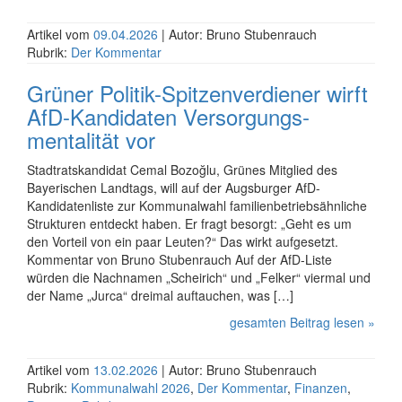
Artikel vom
09.04.2026
| Autor: Bruno Stubenrauch
Rubrik:
Der Kommentar
Grüner Politik-Spitzen­verdiener wirft
AfD-Kandidaten Versorgungs­
mentalität vor
Stadtratskandidat Cemal Bozoğlu, Grünes Mitglied des
Bayerischen Landtags, will auf der Augsburger AfD-
Kandidaten­liste zur Kommunalwahl familien­betriebs­ähnliche
Strukturen entdeckt haben. Er fragt besorgt: „Geht es um
den Vorteil von ein paar Leuten?“ Das wirkt aufgesetzt.
Kommentar von Bruno Stubenrauch Auf der AfD-Liste
würden die Nachnamen „Scheirich“ und „Felker“ viermal und
der Name „Jurca“ dreimal auftauchen, was […]
gesamten Beitrag lesen »
Artikel vom
13.02.2026
| Autor: Bruno Stubenrauch
Rubrik:
Kommunalwahl 2026
,
Der Kommentar
,
Finanzen
,