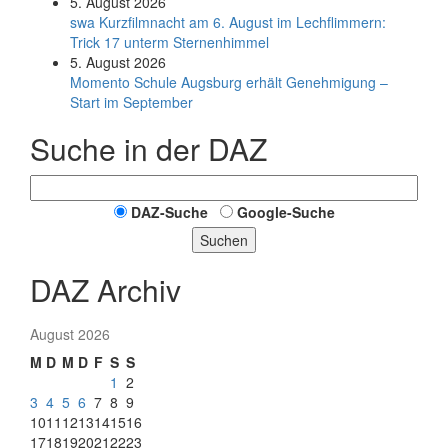
5. August 2026
swa Kurz­film­nacht am 6. August im Lech­flim­mern:
Trick 17 unterm Sternen­himmel
5. August 2026
Momento Schule Augsburg erhält Genehmigung –
Start im September
Suche in der DAZ
DAZ-Suche
Google-Suche
Suchen
DAZ Archiv
August 2026
M
D
M
D
F
S
S
1
2
3
4
5
6
7
8
9
10
11
12
13
14
15
16
17
18
19
20
21
22
23