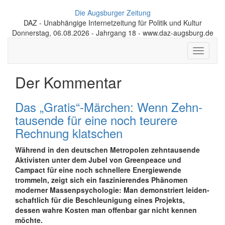
Die Augsburger Zeitung
DAZ - Unabhängige Internetzeitung für Politik und Kultur
Donnerstag, 06.08.2026 - Jahrgang 18 - www.daz-augsburg.de
Toggle
navigati
Der Kommentar
Das „Gratis“-Märchen: Wenn Zehn­
tausende für eine noch teurere
Rechnung klatschen
Während in den deutschen Metropolen zehn­tausende
Aktivisten unter dem Jubel von Greenpeace und
Campact für eine noch schnellere Energie­wende
trommeln, zeigt sich ein faszi­nierendes Phänomen
moderner Massen­psycho­logie: Man demon­striert leiden­
schaftlich für die Beschleu­ni­gung eines Projekts,
dessen wahre Kosten man offenbar gar nicht kennen
möchte.