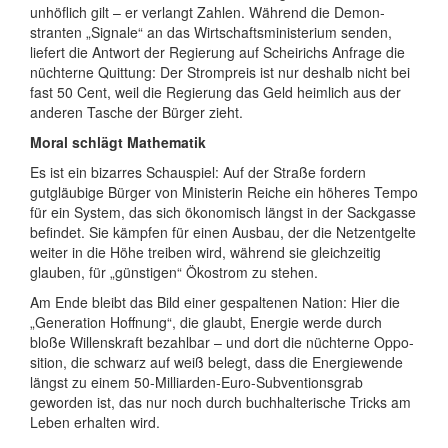
unhöflich gilt – er verlangt Zahlen. Während die Demon­
stranten „Signale“ an das Wirt­schafts­mini­sterium senden,
liefert die Antwort der Regierung auf Scheirichs Anfrage die
nüchterne Quittung: Der Strompreis ist nur deshalb nicht bei
fast 50 Cent, weil die Regierung das Geld heimlich aus der
anderen Tasche der Bürger zieht.
Moral schlägt Mathematik
Es ist ein bizarres Schauspiel: Auf der Straße fordern
gutgläubige Bürger von Ministerin Reiche ein höheres Tempo
für ein System, das sich öko­nomisch längst in der Sackgasse
befindet. Sie kämpfen für einen Ausbau, der die Netz­entgelte
weiter in die Höhe treiben wird, während sie gleich­zeitig
glauben, für „günstigen“ Ökostrom zu stehen.
Am Ende bleibt das Bild einer gespal­te­nen Nation: Hier die
„Genera­tion Hoffnung“, die glaubt, Energie werde durch
bloße Willens­kraft bezahlbar – und dort die nüchterne Oppo­
si­tion, die schwarz auf weiß belegt, dass die Energie­wende
längst zu einem 50-Milli­arden-Euro-Subven­tions­grab
geworden ist, das nur noch durch buch­halte­rische Tricks am
Leben erhalten wird.