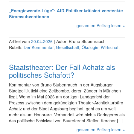
„Energiewende-Lüge“: AfD-Politiker kritisiert versteckte
Stromsubventionen
gesamten Beitrag lesen »
Artikel vom
20.04.2026
| Autor: Bruno Stubenrauch
Rubrik:
Der Kommentar
,
Gesellschaft
,
Ökologie
,
Wirtschaft
Staatstheater: Der Fall Achatz als
politisches Schafott?
Kommentar von Bruno Stubenrauch In der Augsburger
Stadtpolitik tickt eine Zeitbombe, deren Zünder in München
liegt. Wenn im Mai 2026 am dortigen Landgericht der
Prozess zwischen dem gekün­digten Theater-Archi­tek­tur­büro
Achatz und der Stadt Augsburg beginnt, geht es um weit
mehr als um Honorare. Verhandelt wird nichts Geringeres als
das politi­sche Schick­sal von Bau­referent Steffen Kercher […]
gesamten Beitrag lesen »