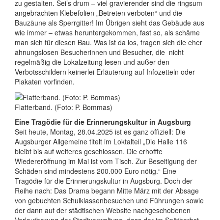
zu gestalten. Sei’s drum – viel gravierender sind die ringsum
angebrachten Klebefolien „Betreten verboten“ und die
Bauzäune als Sperrgitter! Im Übrigen sieht das Gebäude aus
wie immer – etwas heruntergekommen, fast so, als schäme
man sich für diesen Bau. Was ist da los, fragen sich die eher
ahnungslosen Besucherinnen und Besucher, die nicht
regelmäßig die Lokalzeitung lesen und außer den
Verbotsschildern keinerlei Erläuterung auf Infozetteln oder
Plakaten vorfinden.
Flatterband. (Foto: P. Bommas)
Eine Tragödie für die Erinnerungskultur in Augsburg
Seit heute, Montag, 28.04.2025 ist es ganz offiziell: Die
Augsburger Allgemeine titelt im Loktalteil „Die Halle 116
bleibt bis auf weiteres geschlossen. Die erhoffte
Wiedereröffnung im Mai ist vom Tisch. Zur Beseitigung der
Schäden sind mindestens 200.000 Euro nötig.“ Eine
Tragödie für die Erinnerungskultur in Augsburg. Doch der
Reihe nach: Das Drama begann Mitte März mit der Absage
von gebuchten Schulklassenbesuchen und Führungen sowie
der dann auf der städtischen Website nachgeschobenen