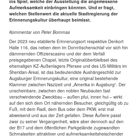
ins Spiel, welche der Ausstellung die angemessene
Aufmerksamkeit einbringen könnten. Und er fragt,
welchen Stellenwert die aktuelle Stadtregierung der
Erinnerungskultur überhaupt beimisst.
Kommentar von Peter Bommas
Der 2023 neu etablierte Erinnerungsort respektive Denkort
Halle 116, das neben dem im Dornröschenschlaf vor sich hin
dämmernden Offizierscasino und der dem Verfall
preisgegebenen Chapel, letzte Originalüberbleibsel des
ehemaligen KZ-Außenlagers Pfersee und des US-Militärs im
Sheridan-Areal, ist das bedeutendste Aushängeschild zur
Augsburger Erinnerungskultur, eine original bestehende
Klammer zwischen Nazizeit und „Amerika in Augsburg“. Der
unscheinbare, zwischen den noblen Neubauten fast
verschwindende Zweckbau – außen pfui, innen hui – wirkt
auf den sich dem Ort nähernden Besucher, gleichgültig ob zu
Fuß, mit dem Radl, dem Bus oder dem PKW, erst mal
abweisend und aus der Zeit gefallen. Diese Äußere passt
zwar zu seiner Vergangenheit, wäre aber dennoch auf den
der B17 und dem öffentlichen Parkgelände zugewandten
Schmalseiten attraktiver und aufmerksamkeitsheischender