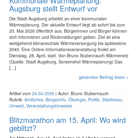
Kommunale Wärmeplanung:
Augsburg stellt Entwurf vor
Die Stadt Augsburg arbeitet an einer kommu­nalen
Wärmeplanung. Der aktuelle Entwurf liegt ab sofort bis zum
20. Mai 2026 öffentlich aus. Bürge­rinnen und Bürger können
sich infor­mieren und Rück­meldungen geben. Ziel ist eine
weitgehend klima­neutrale Wärme­ver­sorgung bis spätestens
2040. Eine Online-Infor­mations­ver­an­staltung findet am
Dienstag, 28. April, statt. Von Bruno Stubenrauch Wärmenetz
(Quelle: Stadt Augsburg, Screenshot Wärmeplanung) Das
[…]
gesamten Beitrag lesen »
Artikel vom
24.04.2026
| Autor: Bruno Stubenrauch
Rubrik:
Amtliches
,
Bürgerinfo
,
Ökologie
,
Politik
,
Städtebau
,
Umwelt
,
Veranstaltungshinweise
Blitz­marathon am 15. April: Wo wird
geblitzt?