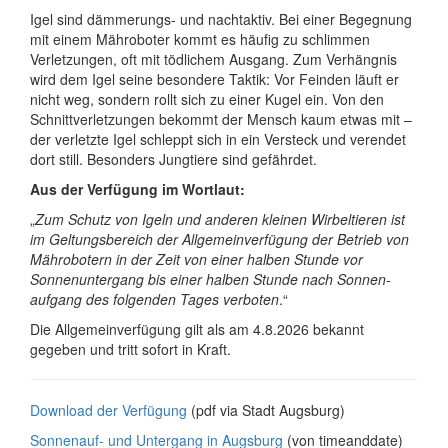
Igel sind dämmerungs- und nacht­aktiv. Bei einer Begegnung
mit einem Mäh­ro­bo­ter kommt es häufig zu schlimmen
Verletzungen, oft mit tödlichem Ausgang. Zum Verhängnis
wird dem Igel seine besondere Taktik: Vor Feinden läuft er
nicht weg, sondern rollt sich zu einer Kugel ein. Von den
Schnittverletzungen bekommt der Mensch kaum etwas mit –
der verletzte Igel schleppt sich in ein Versteck und verendet
dort still. Besonders Jungtiere sind gefährdet.
Aus der Verfügung im Wortlaut:
„
Zum Schutz von Igeln und anderen kleinen Wirbeltieren ist
im Geltungsbereich der All­ge­mein­ver­fü­gung der Betrieb von
Mäh­ro­bo­tern in der Zeit von einer halben Stunde vor
Sonnen­unter­gang bis einer halben Stunde nach Sonnen­
aufgang des folgenden Tages verboten
.“
Die All­ge­mein­ver­fü­gung gilt als am 4.8.2026 bekannt
gegeben und tritt sofort in Kraft.
Download der Verfügung
(pdf via Stadt Augsburg)
Sonnenauf- und Untergang in Augsburg
(von timeanddate)