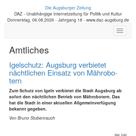
Die Augsburger Zeitung
DAZ - Unabhängige Internetzeitung für Politik und Kultur
Donnerstag, 06.08.2026 - Jahrgang 18 - www.daz-augsburg.de
Toggle
navigati
Amtliches
Igel­schutz: Augsburg verbietet
nächtlichen Einsatz von Mäh­ro­bo­
tern
Zum Schutz von Igeln verbietet die Stadt Augsburg ab
sofort den nächtlichen Betrieb von Mäh­ro­bo­tern. Das
hat die Stadt in einer aktuellen All­ge­mein­ver­fü­gung
bekannt gegeben.
Von Bruno Stubenrauch
Bild: DAZ