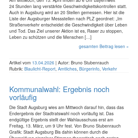
Am Mittwoch, den 15. April finden ab 6 Uhr bayernweit
24 Stunden lang verstärkte Geschwin­dig­keits­kontrollen statt.
Auch in Augsburg wird an 20 Stellen gemessen. Hier ist die
Liste der Augsburger Messstellen nach PLZ geordnet: „Im
Straßenverkehr entscheidet die Geschwindig­keit über Leben
und Tod. Das Ziel unserer Aktion ist es, Raser zu stoppen,
Leben zu schützen und die Menschen […]
gesamten Beitrag lesen »
Artikel vom
13.04.2026
| Autor: Bruno Stubenrauch
Rubrik:
Blaulicht-Report
,
Amtliches
,
Bürgerinfo
,
Verkehr
Kommunalwahl: Ergebnis noch
vorläufig
Die Stadt Augsburg wies am Mittwoch darauf hin, dass das
Endergebnis der Stadtrats­wahl noch vorläufig ist. Das
endgültige Ergebnis stellt der Wahl­ausschuss erst am
Freitag, 13. März, um 9 Uhr fest. Von Bruno Stubenrauch
Grafik: Stadt Augsburg Bis dahin können durch die