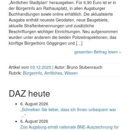
„Amtlichen Stadtplan“ herausgeben. Für 6,90 Euro ist er in
der Bürgerinfo am Rathausplatz, in allen Augsburger
Buchhandlungen sowie online erhältlich. Die aktualisierte
Ausgabe enthält neueste Geodaten, neue Bau­gebiete,
aktuelle Straßen­be­nen­nungen und zusätz­liche
Beschriftungen wichtiger Ein­rich­tungen. Neu auf­ge­nommen
wurden unter anderem die beiden Polizei­inspek­tionen, das
künftige Bürger­büro Göggingen und […]
gesamten Beitrag lesen »
Artikel vom
03.12.2025
| Autor: Bruno Stubenrauch
Rubrik:
Bürgerinfo
,
Amtliches
,
Wissen
DAZ heute
6. August 2026
„Schreiben Sie lieber, dass ich Ihnen unbequem war
…“
6. August 2026
Zoo Augsburg erhält nationale BNE-Auszeichnung für