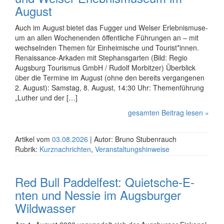
August
Auch im August bietet das Fugger und Welser Er­leb­nis­mu­se­
um an allen Wochenenden öffentliche Führungen an – mit
wechselnden Themen für Einheimische und Tourist*innen.
Renaissance-Arkaden mit Stephansgarten (Bild: Regio
Augsburg Tourismus GmbH / Rudolf Morbitzer) Überblick
über die Termine im August (ohne den bereits vergangenen
2. August): Samstag, 8. August, 14:30 Uhr: Themenführung
„Luther und der […]
gesamten Beitrag lesen »
Artikel vom
03.08.2026
| Autor: Bruno Stubenrauch
Rubrik:
Kurznachrichten
,
Veranstaltungshinweise
Red Bull Paddel­fest: Quiet­sche-E­
nten und Nessie im Augs­bur­ger
Wild­was­ser