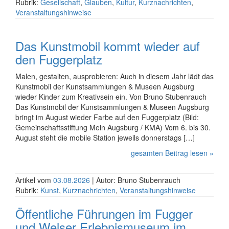
Rubrik:
Gesellschaft
,
Glauben
,
Kultur
,
Kurznachrichten
,
Veranstaltungshinweise
Das Kunstmobil kommt wieder auf
den Fuggerplatz
Malen, gestalten, ausprobieren: Auch in diesem Jahr lädt das
Kunstmobil der Kunstsammlungen & Museen Augsburg
wieder Kinder zum Kreativsein ein. Von Bruno Stubenrauch
Das Kunstmobil der Kunstsammlungen & Museen Augsburg
bringt im August wieder Farbe auf den Fuggerplatz (Bild:
Gemein­schafts­stiftung Mein Augsburg / KMA) Vom 6. bis 30.
August steht die mobile Station jeweils donners­tags […]
gesamten Beitrag lesen »
Artikel vom
03.08.2026
| Autor: Bruno Stubenrauch
Rubrik:
Kunst
,
Kurznachrichten
,
Veranstaltungshinweise
Öffentliche Führungen im Fugger
und Welser Er­leb­nis­mu­se­um im