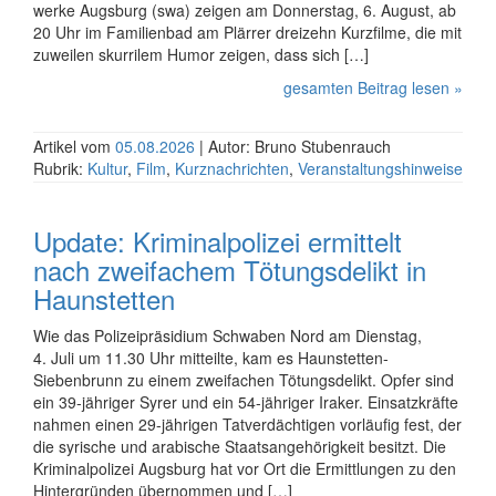
wer­ke Augsburg (swa) zeigen am Donnerstag, 6. August, ab
20 Uhr im Familienbad am Plärrer dreizehn Kurz­filme, die mit
zuweilen skurrilem Humor zeigen, dass sich […]
gesamten Beitrag lesen »
Artikel vom
05.08.2026
| Autor: Bruno Stubenrauch
Rubrik:
Kultur
,
Film
,
Kurznachrichten
,
Veranstaltungshinweise
Update: Kriminalpolizei ermittelt
nach zweifachem Tötungsdelikt in
Haunstetten
Wie das Polizeipräsidium Schwaben Nord am Dienstag,
4. Juli um 11.30 Uhr mitteilte, kam es Haunstetten-
Siebenbrunn zu einem zweifachen Tötungsdelikt. Opfer sind
ein 39-jähriger Syrer und ein 54-jähriger Iraker. Einsatz­kräfte
nahmen einen 29-jährigen Tatver­dächtigen vorläufig fest, der
die syrische und arabische Staats­ange­hörigkeit besitzt. Die
Kriminalpolizei Augsburg hat vor Ort die Ermittlungen zu den
Hinter­gründen übernommen und […]