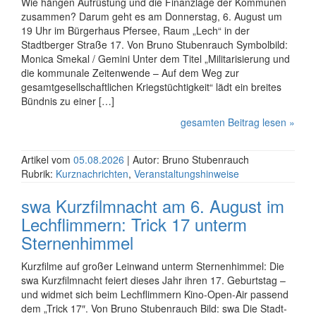
Wie hängen Aufrüstung und die Finanzlage der Kommunen
zusammen? Darum geht es am Donnerstag, 6. August um
19 Uhr im Bürgerhaus Pfersee, Raum „Lech“ in der
Stadtberger Straße 17. Von Bruno Stubenrauch Symbolbild:
Monica Smekal / Gemini Unter dem Titel „Mi­li­ta­ri­sie­rung und
die kommunale Zeitenwende – Auf dem Weg zur
gesamtgesellschaftlichen Kriegstüchtigkeit“ lädt ein breites
Bündnis zu einer […]
gesamten Beitrag lesen »
Artikel vom
05.08.2026
| Autor: Bruno Stubenrauch
Rubrik:
Kurznachrichten
,
Veranstaltungshinweise
swa Kurz­film­nacht am 6. August im
Lech­flim­mern: Trick 17 unterm
Sternen­himmel
Kurz­filme auf großer Leinwand unterm Sternenhimmel: Die
swa Kurz­film­nacht feiert dieses Jahr ihren 17. Geburtstag –
und widmet sich beim Lech­flim­mern Kino-Open-Air passend
dem „Trick 17″. Von Bruno Stubenrauch Bild: swa Die Stadt­