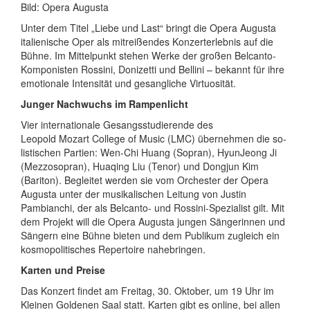
Bild: Opera Augusta
Unter dem Titel „Liebe und Last“ bringt die Opera Augusta
italienische Oper als mitreißendes Kon­zert­er­leb­nis auf die
Bühne. Im Mittelpunkt stehen Werke der großen Belcanto-
Kom­po­nis­ten Rossini, Donizetti und Bellini – bekannt für ihre
emotionale Intensität und gesangliche Vir­tu­o­si­tät.
Junger Nachwuchs im Rampenlicht
Vier in­ter­na­tio­na­le Ge­sangs­stu­die­ren­de des
Leopold Mozart College of Music (LMC) übernehmen die so­
lis­ti­schen Partien: Wen-Chi Huang (Sopran), HyunJeong Ji
(Mezzosopran), Huaqing Liu (Tenor) und Dongjun Kim
(Bariton). Begleitet werden sie vom Orchester der Opera
Augusta unter der mu­si­ka­li­schen Leitung von Justin
Pambianchi, der als Belcanto- und Rossini-Spezialist gilt. Mit
dem Projekt will die Opera Augusta jungen Sängerinnen und
Sängern eine Bühne bieten und dem Publikum zugleich ein
kos­mo­po­li­ti­sches Repertoire nahebringen.
Karten und Preise
Das Konzert findet am Freitag, 30. Oktober, um 19 Uhr im
Kleinen Goldenen Saal statt. Karten gibt es online, bei allen