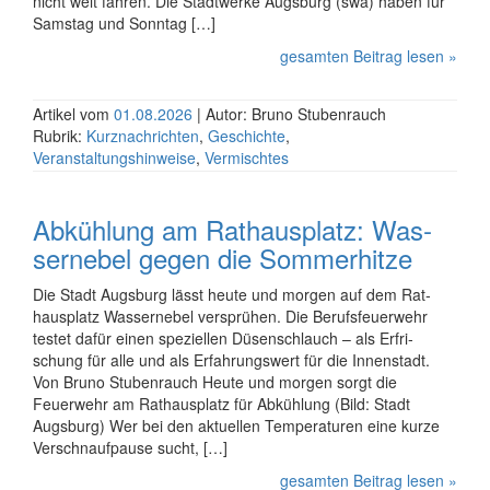
nicht weit fahren. Die Stadtwerke Augsburg (swa) haben für
Samstag und Sonntag […]
gesamten Beitrag lesen »
Artikel vom
01.08.2026
| Autor: Bruno Stubenrauch
Rubrik:
Kurznachrichten
,
Geschichte
,
Veranstaltungshinweise
,
Vermischtes
Ab­küh­lung am Rat­haus­platz: Was­
ser­nebel gegen die Som­mer­hit­ze
Die Stadt Augsburg lässt heute und morgen auf dem Rat­
haus­platz Was­ser­ne­bel ver­sprü­hen. Die Be­rufs­feu­er­wehr
testet dafür einen spe­zi­el­len Dü­sen­schlauch – als Er­fri­
schung für alle und als Er­fah­rungs­wert für die In­nen­stadt.
Von Bruno Stubenrauch Heute und morgen sorgt die
Feuerwehr am Rathausplatz für Abkühlung (Bild: Stadt
Augsburg) Wer bei den ak­tu­el­len Tem­pe­ra­tu­ren eine kurze
Ver­schnauf­pau­se sucht, […]
gesamten Beitrag lesen »