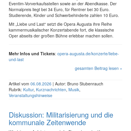
Eventim-Vor­ver­kaufs­stel­len sowie an der Abendkasse. Der
Nor­mal­preis liegt bei 34 Euro, für Rentner bei 30 Euro.
Studierende, Kinder und Schwer­be­hin­der­te zahlen 10 Euro.
Mit „Liebe und Last“ setzt die Opera Augusta ihre Reihe
kam­mer­mu­si­ka­li­scher Kon­zert­aben­de fort, die klassische
Oper abseits der großen Bühne erlebbar machen sollen.
Mehr Infos und Tickets
:
opera-augusta.de/konzerte/liebe-
und-last
gesamten Beitrag lesen »
Artikel vom
06.08.2026
| Autor: Bruno Stubenrauch
Rubrik:
Kultur
,
Kurznachrichten
,
Musik
,
Veranstaltungshinweise
Diskussion: Mi­li­ta­ri­sie­rung und die
kommunale Zeitenwende