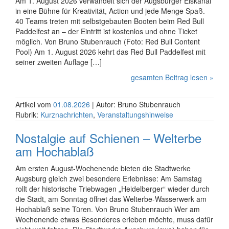
Am 1. August 2026 verwandelt sich der Augs­bur­ger Eis­ka­nal
in eine Bühne für Kre­a­ti­vi­tät, Action und jede Menge Spaß.
40 Teams treten mit selbst­ge­bau­ten Booten beim Red Bull
Paddel­fest an – der Ein­tritt ist kosten­los und ohne Ticket
möglich. Von Bruno Stubenrauch (Foto: Red Bull Content
Pool) Am 1. August 2026 kehrt das Red Bull Paddel­fest mit
seiner zwei­ten Auf­lage […]
gesamten Beitrag lesen »
Artikel vom
01.08.2026
| Autor: Bruno Stubenrauch
Rubrik:
Kurznachrichten
,
Veranstaltungshinweise
Nostalgie auf Schienen – Welterbe
am Hochablaß
Am ersten August-Wochenende bieten die Stadtwerke
Augsburg gleich zwei besondere Erlebnisse: Am Samstag
rollt der historische Triebwagen „Heidelberger“ wieder durch
die Stadt, am Sonntag öffnet das Welterbe-Wasserwerk am
Hochablaß seine Türen. Von Bruno Stubenrauch Wer am
Wochenende etwas Besonderes erleben möchte, muss dafür