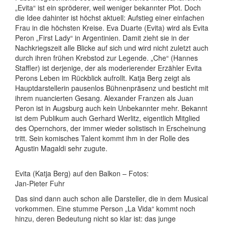
„Evita“ ist ein spröderer, weil weniger bekannter Plot. Doch
die Idee dahinter ist höchst aktuell: Aufstieg einer einfachen
Frau in die höchsten Kreise. Eva Duarte (Evita) wird als Evita
Peron „First Lady“ in Argentinien. Damit zieht sie in der
Nachkriegszeit alle Blicke auf sich und wird nicht zuletzt auch
durch ihren frühen Krebstod zur Legende. „Che“ (Hannes
Staffler) ist derjenige, der als moderierender Erzähler Evita
Perons Leben im Rückblick aufrollt. Katja Berg zeigt als
Hauptdarstellerin pausenlos Bühnenpräsenz und besticht mit
ihrem nuancierten Gesang. Alexander Franzen als Juan
Peron ist in Augsburg auch kein Unbekannter mehr. Bekannt
ist dem Publikum auch Gerhard Werlitz, eigentlich Mitglied
des Opernchors, der immer wieder solistisch in Erscheinung
tritt. Sein komisches Talent kommt ihm in der Rolle des
Agustin Magaldi sehr zugute.
Evita (Katja Berg) auf den Balkon – Fotos:
Jan-Pieter Fuhr
Das sind dann auch schon alle Darsteller, die in dem Musical
vorkommen. Eine stumme Person „La Vida“ kommt noch
hinzu, deren Bedeutung nicht so klar ist: das junge