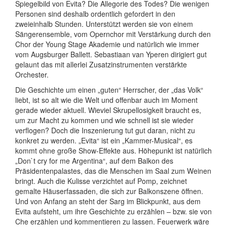
Spiegelbild von Evita? Die Allegorie des Todes? Die wenigen
Personen sind deshalb ordentlich gefordert in den
zweieinhalb Stunden. Unterstützt werden sie von einem
Sängerensemble, vom Opernchor mit Verstärkung durch den
Chor der Young Stage Akademie und natürlich wie immer
vom Augsburger Ballett. Sebastiaan van Yperen dirigiert gut
gelaunt das mit allerlei Zusatzinstrumenten verstärkte
Orchester.
Die Geschichte um einen „guten“ Herrscher, der „das Volk“
liebt, ist so alt wie die Welt und offenbar auch im Moment
gerade wieder aktuell. Wieviel Skrupellosigkeit braucht es,
um zur Macht zu kommen und wie schnell ist sie wieder
verflogen? Doch die Inszenierung tut gut daran, nicht zu
konkret zu werden. „Evita“ ist ein „Kammer-Musical“, es
kommt ohne große Show-Effekte aus. Höhepunkt ist natürlich
„Don`t cry for me Argentina“, auf dem Balkon des
Präsidentenpalastes, das die Menschen im Saal zum Weinen
bringt. Auch die Kulisse verzichtet auf Pomp, zeichnet
gemalte Häuserfassaden, die sich zur Balkonszene öffnen.
Und von Anfang an steht der Sarg im Blickpunkt, aus dem
Evita aufsteht, um ihre Geschichte zu erzählen – bzw. sie von
Che erzählen und kommentieren zu lassen. Feuerwerk wäre