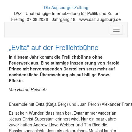
Die Augsburger Zeitung
DAZ - Unabhängige Internetzeitung für Politik und Kultur
Freitag, 07.08.2026 - Jahrgang 18 - www.daz-augsburg.de
Toggle
navigati
„Evita“ auf der Freilichtbühne
In diesem Jahr kommt die Freilichtbühne ohne
Feuerwerk aus. Eine stimmige Inszenierung von Harold
Prince mit hervorragenden Darstellern setzt mehr auf
nachdenkliche Überraschung als auf billige Show-
Effekte.
Von Halrun Reinholz
Ensemble mit Evita (Katja Berg) und Juan Peron (Alexander Fran
Es ist kein Wunder, dass man bei „Evita“ immer wieder an
„Jesus Christ Superstar“ erinnert wird. Nur ein paar Jahre
zuvor hatten Andrew Lloyd Webber und Tim Rice die
Passionsgeschichte Jesu als erfolgreiches Musical lanciert.