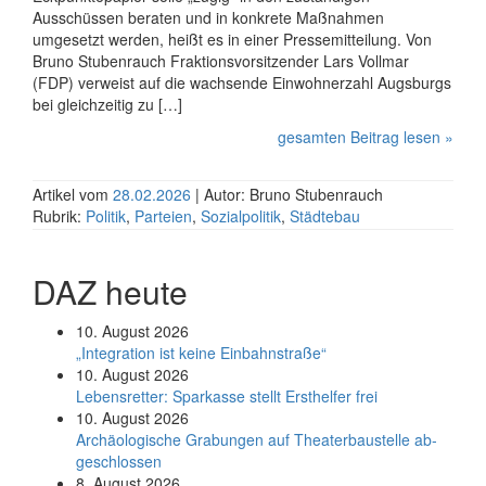
Ausschüssen beraten und in konkrete Maßnahmen
umgesetzt werden, heißt es in einer Pressemitteilung. Von
Bruno Stubenrauch Fraktionsvorsitzender Lars Vollmar
(FDP) verweist auf die wachsende Einwohner­zahl Augsburgs
bei gleichzeitig zu […]
gesamten Beitrag lesen »
Artikel vom
28.02.2026
| Autor: Bruno Stubenrauch
Rubrik:
Politik
,
Parteien
,
Sozialpolitik
,
Städtebau
DAZ heute
10. August 2026
„Integration ist keine Einbahnstraße“
10. August 2026
Le­bens­ret­ter: Spar­kas­se stellt Erst­hel­fer frei
10. August 2026
Ar­chäo­lo­gi­sche Gra­bun­gen auf Thea­ter­bau­stel­le ab­
ge­schlos­sen
8. August 2026