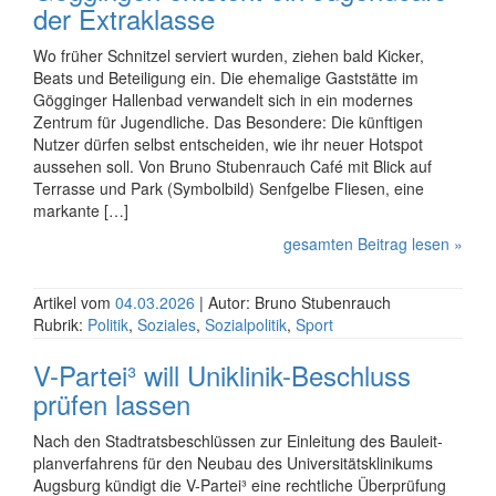
der Extraklasse
Wo früher Schnitzel serviert wurden, ziehen bald Kicker,
Beats und Beteiligung ein. Die ehemalige Gaststätte im
Gögginger Hallenbad verwandelt sich in ein modernes
Zentrum für Jugendliche. Das Besondere: Die künftigen
Nutzer dürfen selbst entscheiden, wie ihr neuer Hotspot
aussehen soll. Von Bruno Stubenrauch Café mit Blick auf
Terrasse und Park (Symbolbild) Senfgelbe Fliesen, eine
markante […]
gesamten Beitrag lesen »
Artikel vom
04.03.2026
| Autor: Bruno Stubenrauch
Rubrik:
Politik
,
Soziales
,
Sozialpolitik
,
Sport
V-Partei³ will Uniklinik-Beschluss
prüfen lassen
Nach den Stadtratsbeschlüssen zur Einleitung des Bauleit­
plan­verfahrens für den Neubau des Universitäts­klinikums
Augsburg kündigt die V-Partei³ eine rechtliche Über­prüfung