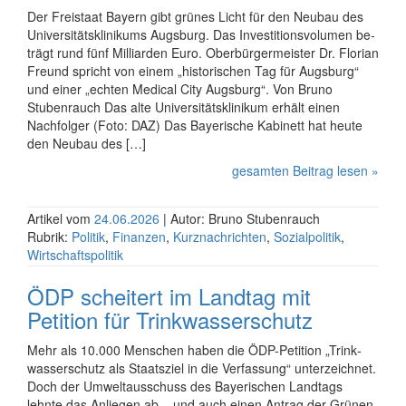
Der Frei­staat Bayern gibt grünes Licht für den Neubau des
Uni­ver­si­täts­kli­ni­kums Augs­burg. Das In­ves­ti­ti­ons­vo­lu­men be­
trägt rund fünf Mil­liar­den Euro. Ober­bür­ger­meis­ter Dr. Florian
Freund spricht von einem „histo­ri­schen Tag für Augs­burg“
und einer „echten Medical City Augs­burg“. Von Bruno
Stubenrauch Das alte Universitätsklinikum erhält einen
Nachfolger (Foto: DAZ) Das Bayer­ische Kabinett hat heute
den Neubau des […]
gesamten Beitrag lesen »
Artikel vom
24.06.2026
| Autor: Bruno Stubenrauch
Rubrik:
Politik
,
Finanzen
,
Kurznachrichten
,
Sozialpolitik
,
Wirtschaftspolitik
ÖDP scheitert im Landtag mit
Petition für Trink­wasser­schutz
Mehr als 10.000 Menschen haben die ÖDP-Petition „Trink­
wasser­schutz als Staatsziel in die Ver­fassung“ unter­zeichnet.
Doch der Umwelt­aus­schuss des Bayer­ischen Landtags
lehnte das An­lie­gen ab – und auch einen Antrag der Grünen,