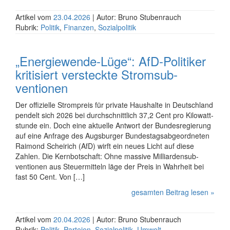
Artikel vom
23.04.2026
| Autor: Bruno Stubenrauch
Rubrik:
Politik
,
Finanzen
,
Sozialpolitik
„Energiewende-Lüge“: AfD-Politiker
kritisiert versteckte Strom­sub­
ventionen
Der offizielle Strompreis für private Haus­halte in Deutsch­land
pendelt sich 2026 bei durch­schnitt­lich 37,2 Cent pro Kilo­watt­
stunde ein. Doch eine aktuelle Antwort der Bundes­regierung
auf eine Anfrage des Augsburger Bundes­tags­ab­ge­ordneten
Raimond Scheirich (AfD) wirft ein neues Licht auf diese
Zahlen. Die Kern­botschaft: Ohne massive Milli­arden­sub­
ventionen aus Steuer­mitteln läge der Preis in Wahrheit bei
fast 50 Cent. Von […]
gesamten Beitrag lesen »
Artikel vom
20.04.2026
| Autor: Bruno Stubenrauch
Rubrik:
Politik
,
Parteien
,
Sozialpolitik
,
Umwelt
,