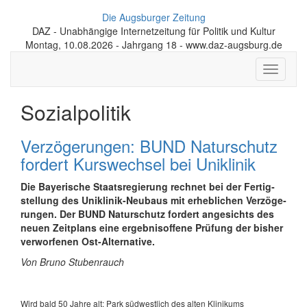
Die Augsburger Zeitung
DAZ - Unabhängige Internetzeitung für Politik und Kultur
Montag, 10.08.2026 - Jahrgang 18 - www.daz-augsburg.de
Toggle
navigati
Sozialpolitik
Verzögerungen: BUND Naturschutz
fordert Kurswechsel bei Uniklinik
Die Bay­e­ri­sche Staats­re­gie­rung rechnet bei der Fer­tig­
stel­lung des Uniklinik-Neubaus mit er­heb­li­chen Ver­zö­ge­
run­gen. Der BUND Naturschutz fordert an­ge­sichts des
neuen Zeit­plans eine er­geb­nis­of­fene Prü­fung der bis­her
ver­wor­fe­nen Ost-Alternative.
Von Bruno Stubenrauch
Wird bald 50 Jahre alt: Park südwestlich des alten Klinikums