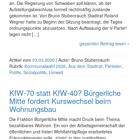
an. Die Regierung von Schwaben soll klären, ob der
Aufstellungs­beschluss formell rechtmäßig zustande
gekommen ist. Von Bruno Stubenrauch Stadtrat Roland
Wegner hatte zu Beginn der Sitzung beantragt, die Tages­
ordnungs­punkte abzusetzen. Nach Auffassung der V-Partei³
lagen nicht […]
gesamten Beitrag lesen »
Artikel vom
03.03.2026
| Autor: Bruno Stubenrauch
Rubrik:
Kommunalwahl 2026
,
Aus dem Stadtrat
,
Parteien
,
Politik
,
Sozialpolitik
,
Umwelt
KfW-70 statt KfW-40? Bürgerliche
Mitte fordert Kurswechsel beim
Wohnungsbau
Die Fraktion Bürgerliche Mitte macht Druck beim Thema
bezahlbares Wohnen. Ein von der Arbeits­gemein­schaft der
öffent­lichen und freien Wohlfahrts­pflege erarbeitetes
Eckpunkte­papier solle „zügig“ in den zuständigen