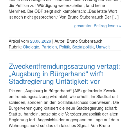
die Petition zur Wür­di­gung weiter­zu­leiten, fand keine
Mehrheit. Die ÖDP zeigt sich kämpferisch: „Das letzte Wort
ist noch nicht ge­sprochen.“ Von Bruno Stubenrauch Der […]
gesamten Beitrag lesen »
Artikel vom
23.06.2026
| Autor: Bruno Stubenrauch
Rubrik:
Ökologie
,
Parteien
,
Politik
,
Sozialpolitik
,
Umwelt
Zweckentfremdungssatzung vertagt:
„Augsburg in Bürgerhand“ wirft
Stadtregierung Untätigkeit vor
Die von „Augs­burg in Bürger­hand“ (AiB) ge­forderte Zweck­
ent­frem­dungs­satzung wird nicht, wie er­hofft, im Stadt­rat ent­
schie­den, son­dern an den Sozial­aus­schuss über­wie­sen. Die
Bürger­ver­ei­ni­gung kri­ti­siert die neue Stadt­re­gie­rung scharf:
Statt zu han­deln, setze sie die Ver­zö­ge­rungs­poli­tik der alten
Re­gie­rung fort. An­ge­sichts der an­ge­spann­ten Lage auf dem
Woh­nungs­markt sei das ein fal­sches Signal. Von Bruno