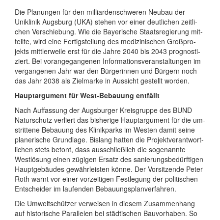
Die Planungen für den mil­li­ar­den­schwe­ren Neubau der
Uniklinik Augsburg (UKA) stehen vor einer deut­li­chen zeit­li­
chen Ver­schie­bung. Wie die Bay­e­ri­sche Staats­re­gie­rung mit­
teilte, wird eine Fer­tig­stel­lung des me­di­zi­ni­schen Groß­pro­
jekts mitt­ler­weile erst für die Jahre 2040 bis 2043 pro­gnos­ti­
ziert. Bei vor­an­ge­gan­ge­nen In­for­ma­ti­ons­ver­an­stal­tun­gen im
ver­gan­ge­nen Jahr war den Bür­ge­rin­nen und Bür­gern noch
das Jahr 2038 als Ziel­marke in Aus­sicht ge­stellt worden.
Hauptargument für West-Bebauung entfällt
Nach Auf­fas­sung der Augsburger Kreis­gruppe des BUND
Naturschutz ver­liert das bis­he­rige Haupt­ar­gu­ment für die um­
strit­tene Be­bau­ung des Klinik­parks im Westen damit seine
pla­ne­ri­sche Grund­lage. Bislang hatten die Pro­jekt­ver­ant­wort­
li­chen stets betont, dass aus­schließ­lich die so­ge­nannte
West­lö­sung einen zü­gi­gen Ersatz des sa­nie­rungs­be­dürf­ti­gen
Haupt­ge­bäu­des ge­währ­leis­ten könne. Der Vor­sit­zende Peter
Roth warnt vor einer vor­zei­ti­gen Fest­le­gung der po­li­ti­schen
Ent­schei­der im lau­fen­den Be­bau­ungs­plan­ver­fah­ren.
Die Um­welt­schüt­zer ver­wei­sen in diesem Zu­sam­men­hang
auf hi­sto­ri­sche Par­al­le­len bei städ­ti­schen Bau­vor­ha­ben. So