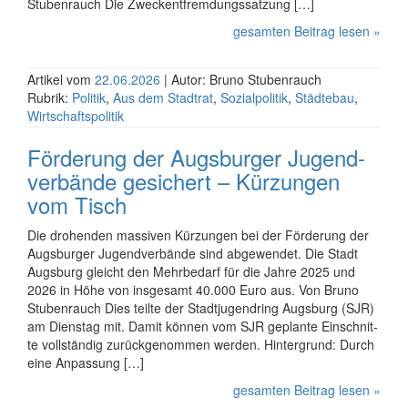
Stubenrauch Die Zweck­ent­frem­dungs­satzung […]
gesamten Beitrag lesen »
Artikel vom
22.06.2026
| Autor: Bruno Stubenrauch
Rubrik:
Politik
,
Aus dem Stadtrat
,
Sozialpolitik
,
Städtebau
,
Wirtschaftspolitik
Förderung der Augsburger Jugend­
verbände gesichert – Kürzungen
vom Tisch
Die drohenden massiven Kürzungen bei der Förde­rung der
Augs­burger Jugend­verbände sind abgewendet. Die Stadt
Augsburg gleicht den Mehrbedarf für die Jahre 2025 und
2026 in Höhe von insgesamt 40.000 Euro aus. Von Bruno
Stubenrauch Dies teilte der Stadt­jugend­ring Augs­burg (SJR)
am Diens­tag mit. Damit können vom SJR ge­plan­te Ein­schnit­
te voll­stän­dig zurück­ge­nommen werden. Hinter­grund: Durch
eine An­pas­sung […]
gesamten Beitrag lesen »