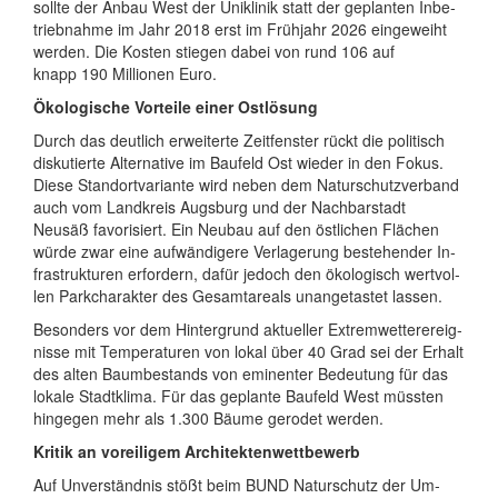
sollte der Anbau West der Uniklinik statt der ge­plan­ten In­be­
trieb­nahme im Jahr 2018 erst im Früh­jahr 2026 ein­ge­weiht
werden. Die Kosten stiegen dabei von rund 106 auf
knapp 190 Mil­lio­nen Euro.
Ökologische Vorteile einer Ostlösung
Durch das deut­lich er­wei­terte Zeit­fen­ster rückt die po­li­tisch
dis­ku­tierte Al­ter­na­tive im Baufeld Ost wieder in den Fokus.
Diese Stand­ort­va­ri­ante wird neben dem Na­tur­schutz­ver­band
auch vom Land­kreis Augsburg und der Nach­bar­stadt
Neusäß fa­vo­ri­siert. Ein Neubau auf den öst­li­chen Flä­chen
würde zwar eine auf­wän­di­gere Ver­la­ge­rung be­ste­hen­der In­
fra­struk­tu­ren er­for­dern, dafür jedoch den öko­lo­gisch wert­vol­
len Park­cha­rak­ter des Ge­samt­are­als un­an­ge­tas­tet lassen.
Be­son­ders vor dem Hin­ter­grund ak­tu­el­ler Ex­trem­wet­ter­er­eig­
nisse mit Tem­pe­ra­tu­ren von lokal über 40 Grad sei der Erhalt
des alten Baum­be­stands von em­i­nen­ter Be­deu­tung für das
lo­kale Stadt­klima. Für das ge­plante Baufeld West müss­ten
hin­ge­gen mehr als 1.300 Bäume ge­ro­det werden.
Kritik an voreiligem Architektenwettbewerb
Auf Un­ver­ständ­nis stößt beim BUND Naturschutz der Um­