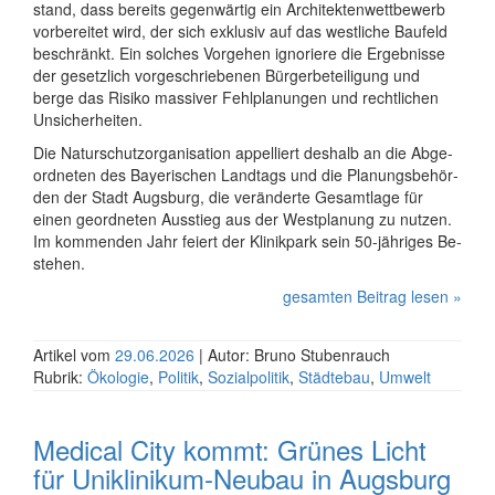
stand, dass be­reits ge­gen­wär­tig ein Ar­chi­tek­ten­wett­be­werb
vor­be­rei­tet wird, der sich ex­klu­siv auf das west­liche Baufeld
be­schränkt. Ein sol­ches Vor­gehen ig­no­riere die Er­geb­nisse
der ge­setz­lich vor­ge­schrie­be­nen Bür­ger­be­tei­li­gung und
berge das Risiko mas­si­ver Fehl­pla­nun­gen und recht­li­chen
Un­si­cher­hei­ten.
Die Na­tur­schutz­or­ga­ni­sa­ti­on ap­pel­liert des­halb an die Ab­ge­
ord­ne­ten des Bay­e­ri­schen Land­tags und die Pla­nungs­be­hör­
den der Stadt Augsburg, die ver­än­derte Ge­samt­lage für
einen ge­ord­ne­ten Aus­stieg aus der West­pla­nung zu nutzen.
Im kom­men­den Jahr feiert der Klinik­park sein 50-jähriges Be­
ste­hen.
gesamten Beitrag lesen »
Artikel vom
29.06.2026
| Autor: Bruno Stubenrauch
Rubrik:
Ökologie
,
Politik
,
Sozialpolitik
,
Städtebau
,
Umwelt
Medical City kommt: Grünes Licht
für Uni­kli­nikum-Neubau in Augs­burg