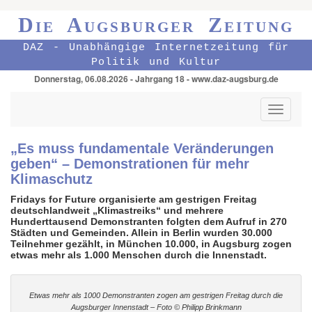
Die Augsburger Zeitung
DAZ - Unabhängige Internetzeitung für
Politik und Kultur
Donnerstag, 06.08.2026 - Jahrgang 18 - www.daz-augsburg.de
Toggle
navigati
„Es muss fundamentale Veränderungen
geben“ – Demonstrationen für mehr
Klimaschutz
Fridays for Future organisierte am gestrigen Freitag
deutschlandweit „Klimastreiks“ und mehrere
Hunderttausend Demonstranten folgten dem Aufruf in 270
Städten und Gemeinden. Allein in Berlin wurden 30.000
Teilnehmer gezählt, in München 10.000, in Augsburg zogen
etwas mehr als 1.000 Menschen durch die Innenstadt.
Etwas mehr als 1000 Demonstranten zogen am gestrigen Freitag durch die
Augsburger Innenstadt – Foto © Philipp Brinkmann