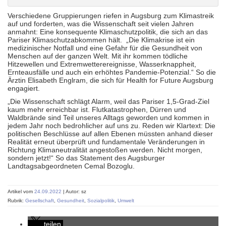
Verschiedene Gruppierungen riefen in Augsburg zum Klimastreik
auf und forderten, was die Wissenschaft seit vielen Jahren
anmahnt: Eine konsequente Klimaschutzpolitik, die sich an das
Pariser Klimaschutzabkommen hält. „Die Klimakrise ist ein
medizinischer Notfall und eine Gefahr für die Gesundheit von
Menschen auf der ganzen Welt. Mit ihr kommen tödliche
Hitzewellen und Extremwetterereignisse, Wasserknappheit,
Ernteausfälle und auch ein erhöhtes Pandemie-Potenzial.“ So die
Ärztin Elisabeth Englram, die sich für Health for Future Augsburg
engagiert.
„Die Wissenschaft schlägt Alarm, weil das Pariser 1,5-Grad-Ziel
kaum mehr erreichbar ist. Flutkatastrophen, Dürren und
Waldbrände sind Teil unseres Alltags geworden und kommen in
jedem Jahr noch bedrohlicher auf uns zu. Reden wir Klartext: Die
politischen Beschlüsse auf allen Ebenen müssten anhand dieser
Realität erneut überprüft und fundamentale Veränderungen in
Richtung Klimaneutralität angestoßen werden. Nicht morgen,
sondern jetzt!“ So das Statement des Augsburger
Landtagsabgeordneten Cemal Bozoglu.
Artikel vom
24.09.2022
| Autor: sz
Rubrik:
Gesellschaft
,
Gesundheit
,
Sozialpolitik
,
Umwelt
teilen