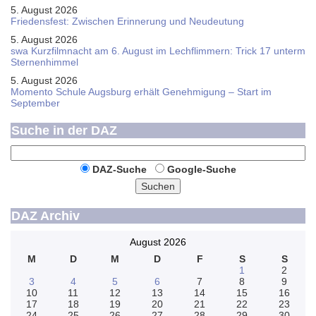
5. August 2026
Friedensfest: Zwischen Erinnerung und Neudeutung
5. August 2026
swa Kurz­film­nacht am 6. August im Lech­flim­mern: Trick 17 unterm
Sternen­himmel
5. August 2026
Momento Schule Augsburg erhält Genehmigung – Start im
September
Suche in der DAZ
DAZ-Suche
Google-Suche
Suchen
DAZ Archiv
August 2026
M
D
M
D
F
S
S
1
2
3
4
5
6
7
8
9
10
11
12
13
14
15
16
17
18
19
20
21
22
23
24
25
26
27
28
29
30