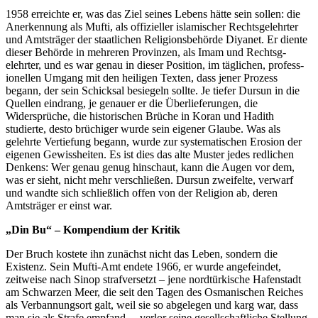
1958 erreichte er, was das Ziel seines Lebens hätte sein sollen: die
Anerkennung als Mufti, als offizieller islamischer Rechtsg­elehrter
und Amtsträger der staatlichen Religions­behörde Diyanet. Er diente
dieser Behörde in mehreren Provinzen, als Imam und Rechtsg­
elehrter, und es war genau in dieser Position, im täglichen, profess­
ionellen Umgang mit den heiligen Texten, dass jener Prozess
begann, der sein Schicksal besiegeln sollte. Je tiefer Dursun in die
Quellen eindrang, je genauer er die Überlie­ferungen, die
Widersprüche, die historischen Brüche in Koran und Hadith
studierte, desto brüchiger wurde sein eigener Glaube. Was als
gelehrte Vertiefung begann, wurde zur systema­tischen Erosion der
eigenen Gewissheiten. Es ist dies das alte Muster jedes redlichen
Denkens: Wer genau genug hinschaut, kann die Augen vor dem,
was er sieht, nicht mehr verschließen. Dursun zweifelte, verwarf
und wandte sich schließlich offen von der Religion ab, deren
Amtsträger er einst war.
„Din Bu“ – Kompendium der Kritik
Der Bruch kostete ihn zunächst nicht das Leben, sondern die
Existenz. Sein Mufti-Amt endete 1966, er wurde angefeindet,
zeitweise nach Sinop strafv­ersetzt – jene nordtü­rkische Hafenstadt
am Schwarzen Meer, die seit den Tagen des Osmanischen Reiches
als Verbann­ungsort galt, weil sie so abgelegen und karg war, dass
man sie als Strafe empfand –, verlor seine gesellsc­haftliche Stellung