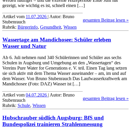
werden häufiger – und die extreme Hitze­periode Ende Juni hat
gezeigt, wie wichtig es ist, schnell einen […]
Artikel vom
11.07.2026
| Autor: Bruno
gesamten Beitrag lesen »
Stubenrauch
Rubrik:
Bürgerinfo
,
Gesundheit
,
Wissen
Wassertage am Mandichosee: Schüler erleben
Wasser und Natur
Ab 6. Juli nehmen rund 340 Schülerinnen und Schüler aus sechs
Schulen in Augsburg und Umgebung an den „Wassertagen“ des
Vereins Pure Water for Generations e. V. teil. Einen Tag lang setzen
sie sich aktiv mit dem Thema Wasser auseinander – am, im und auf
dem Wasser. Von Bruno Stubenrauch Das Laufwasserkraftwerk am
Mandichosee (Foto: DAZ) Wasser ist […]
Artikel vom
04.07.2026
| Autor: Bruno
gesamten Beitrag lesen »
Stubenrauch
Rubrik:
Schule
,
Wissen
Hubschrauber südlich Augsburg: BfS und
Bundespolizei trainieren Strahlenmessung