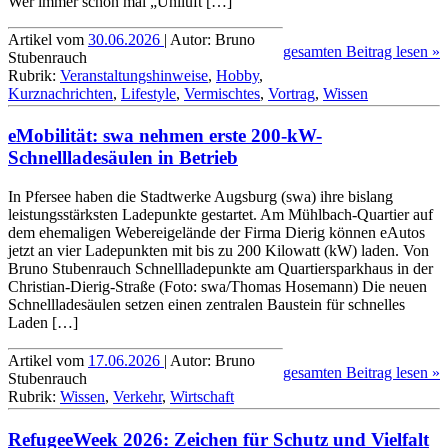
Wer immer schon mal „Uni­luft […]
Artikel vom
30.06.2026
| Autor: Bruno
gesamten Beitrag lesen »
Stubenrauch
Rubrik:
Veranstaltungshinweise
,
Hobby
,
Kurznachrichten
,
Lifestyle
,
Vermischtes
,
Vortrag
,
Wissen
eMobilität: swa nehmen erste 200-kW-
Schnellladesäulen in Betrieb
In Pfersee haben die Stadt­werke Augsburg (swa) ihre bislang
leistungs­stärksten Lade­punkte gestartet. Am Mühlbach-Quartier auf
dem ehemaligen Weberei­gelände der Firma Dierig können eAutos
jetzt an vier Lade­punkten mit bis zu 200 Kilowatt (kW) laden. Von
Bruno Stubenrauch Schnell­lade­punkte am Quartiers­parkhaus in der
Christian-Dierig-Straße (Foto: swa/Thomas Hosemann) Die neuen
Schnell­lade­säulen setzen einen zentralen Bau­stein für schnelles
Laden […]
Artikel vom
17.06.2026
| Autor: Bruno
gesamten Beitrag lesen »
Stubenrauch
Rubrik:
Wissen
,
Verkehr
,
Wirtschaft
RefugeeWeek 2026: Zeichen für Schutz und Vielfalt