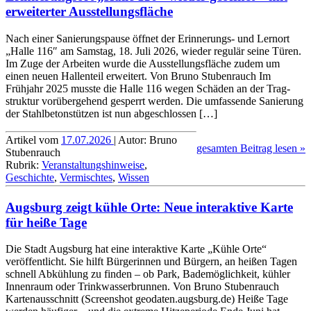
erweiterter Ausstellungs­fläche
Nach einer Sanierungs­pause öffnet der Erinnerungs- und Lernort
„Halle 116″ am Samstag, 18. Juli 2026, wieder regulär seine Türen.
Im Zuge der Arbeiten wurde die Ausstellungs­fläche zudem um
einen neuen Hallen­teil erweitert. Von Bruno Stubenrauch Im
Frühjahr 2025 musste die Halle 116 wegen Schäden an der Trag­
struktur vorüber­gehend gesperrt werden. Die umfassende Sanierung
der Stahl­beton­stützen ist nun abgeschlossen […]
Artikel vom
17.07.2026
| Autor: Bruno
gesamten Beitrag lesen »
Stubenrauch
Rubrik:
Veranstaltungshinweise
,
Geschichte
,
Vermischtes
,
Wissen
Augsburg zeigt kühle Orte: Neue interaktive Karte
für heiße Tage
Die Stadt Augsburg hat eine interaktive Karte „Kühle Orte“
veröffentlicht. Sie hilft Bürgerinnen und Bürgern, an heißen Tagen
schnell Abkühlung zu finden – ob Park, Bade­möglichkeit, kühler
Innen­raum oder Trink­wasser­brunnen. Von Bruno Stubenrauch
Kartenausschnitt (Screenshot geodaten.augsburg.de) Heiße Tage