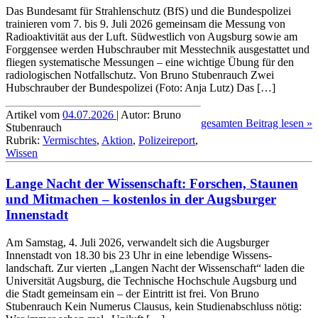
Das Bundesamt für Strahlenschutz (BfS) und die Bundes­polizei
trainieren vom 7. bis 9. Juli 2026 gemeinsam die Messung von
Radio­aktivität aus der Luft. Südwestlich von Augsburg sowie am
Forggensee werden Hub­schrauber mit Messtechnik ausge­stattet und
fliegen syste­matische Messungen – eine wichtige Übung für den
radio­logischen Not­fallschutz. Von Bruno Stubenrauch Zwei
Hubschrauber der Bundespolizei (Foto: Anja Lutz) Das […]
Artikel vom
04.07.2026
| Autor: Bruno
gesamten Beitrag lesen »
Stubenrauch
Rubrik:
Vermischtes
,
Aktion
,
Polizeireport
,
Wissen
Lange Nacht der Wissenschaft: Forschen, Staunen
und Mitmachen – kostenlos in der Augsburger
Innenstadt
Am Samstag, 4. Juli 2026, verwandelt sich die Augsburger
Innenstadt von 18.30 bis 23 Uhr in eine lebendige Wissens­
landschaft. Zur vierten „Langen Nacht der Wissen­schaft“ laden die
Uni­versität Augsburg, die Tech­nische Hochschule Augsburg und
die Stadt gemeinsam ein – der Eintritt ist frei. Von Bruno
Stubenrauch Kein Numerus Clausus, kein Stu­dien­ab­schluss nötig: