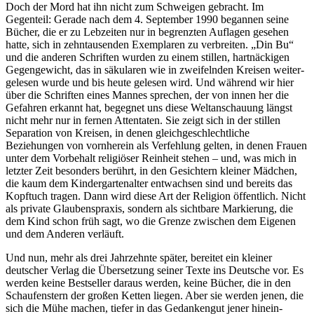
Doch der Mord hat ihn nicht zum Schweigen gebracht. Im
Gegenteil: Gerade nach dem 4. September 1990 begannen seine
Bücher, die er zu Lebzeiten nur in begrenzten Auflagen gesehen
hatte, sich in zehnta­usenden Exemplaren zu verbreiten. „Din Bu“
und die anderen Schriften wurden zu einem stillen, hartnäckigen
Gegengewicht, das in säkularen wie in zweifelnden Kreisen weiter­
gelesen wurde und bis heute gelesen wird. Und während wir hier
über die Schriften eines Mannes sprechen, der von innen her die
Gefahren erkannt hat, begegnet uns diese Weltans­chauung längst
nicht mehr nur in fernen Attentaten. Sie zeigt sich in der stillen
Separation von Kreisen, in denen gleichgesc­hlechtliche
Beziehungen von vornherein als Verfehlung gelten, in denen Frauen
unter dem Vorbehalt religiöser Reinheit stehen – und, was mich in
letzter Zeit besonders berührt, in den Gesichtern kleiner Mädchen,
die kaum dem Kinderga­rtenalter entwachsen sind und bereits das
Kopftuch tragen. Dann wird diese Art der Religion öffentlich. Nicht
als private Glauben­spraxis, sondern als sichtbare Markierung, die
dem Kind schon früh sagt, wo die Grenze zwischen dem Eigenen
und dem Anderen verläuft.
Und nun, mehr als drei Jahrzehnte später, bereitet ein kleiner
deutscher Verlag die Übersetzung seiner Texte ins Deutsche vor. Es
werden keine Bestseller daraus werden, keine Bücher, die in den
Schauf­enstern der großen Ketten liegen. Aber sie werden jenen, die
sich die Mühe machen, tiefer in das Gedankengut jener hinein­