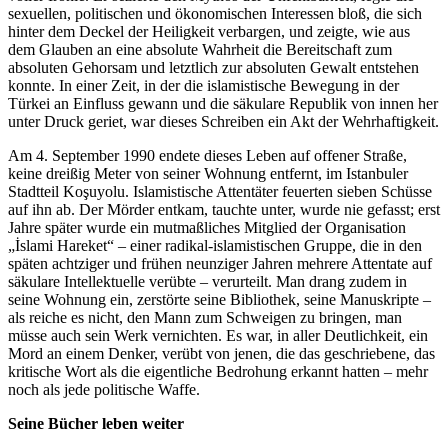
sexuellen, politischen und ökonomischen Interessen bloß, die sich
hinter dem Deckel der Heiligkeit verbargen, und zeigte, wie aus
dem Glauben an eine absolute Wahrheit die Bereitschaft zum
absoluten Gehorsam und letztlich zur absoluten Gewalt entstehen
konnte. In einer Zeit, in der die islami­stische Bewegung in der
Türkei an Einfluss gewann und die säkulare Republik von innen her
unter Druck geriet, war dieses Schreiben ein Akt der Wehrhaf­tigkeit.
Am 4. September 1990 endete dieses Leben auf offener Straße,
keine dreißig Meter von seiner Wohnung entfernt, im Istanbuler
Stadtteil Koşuyolu. Islami­stische Attentäter feuerten sieben Schüsse
auf ihn ab. Der Mörder entkam, tauchte unter, wurde nie gefasst; erst
Jahre später wurde ein mutmaßliches Mitglied der Organisation
„İslami Hareket“ – einer radikal-islamis­tischen Gruppe, die in den
späten achtziger und frühen neunziger Jahren mehrere Attentate auf
säkulare Intelle­ktuelle verübte – verurteilt. Man drang zudem in
seine Wohnung ein, zerstörte seine Bibliothek, seine Manuskripte –
als reiche es nicht, den Mann zum Schweigen zu bringen, man
müsse auch sein Werk vernichten. Es war, in aller Deutlichkeit, ein
Mord an einem Denker, verübt von jenen, die das geschriebene, das
kritische Wort als die eigentliche Bedrohung erkannt hatten – mehr
noch als jede politische Waffe.
Seine Bücher leben weiter