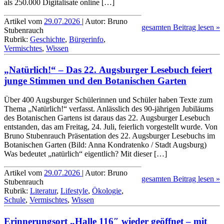
als 250.000 Digi­tali­sate online […]
Artikel vom
29.07.2026
| Autor: Bruno
gesamten Beitrag lesen »
Stubenrauch
Rubrik:
Geschichte
,
Bürgerinfo
,
Vermischtes
,
Wissen
„Natürlich!“ – Das 22. Augsburger Lesebuch feiert
junge Stimmen und den Botanischen Garten
Über 400 Augsburger Schü­le­rin­nen und Schüler haben Texte zum
Thema „Natürlich!“ verfasst. Anlässlich des 90-jährigen Jubiläums
des Botanischen Gartens ist daraus das 22. Augsburger Lesebuch
entstanden, das am Freitag, 24. Juli, feierlich vorgestellt wurde. Von
Bruno Stubenrauch Präsentation des 22. Augsburger Lesebuchs im
Botanischen Garten (Bild: Anna Kondratenko / Stadt Augsburg)
Was bedeutet „natürlich“ eigentlich? Mit dieser […]
Artikel vom
29.07.2026
| Autor: Bruno
gesamten Beitrag lesen »
Stubenrauch
Rubrik:
Literatur
,
Lifestyle
,
Ökologie
,
Schule
,
Vermischtes
,
Wissen
Erinnerungsort „Halle 116″ wieder geöffnet – mit