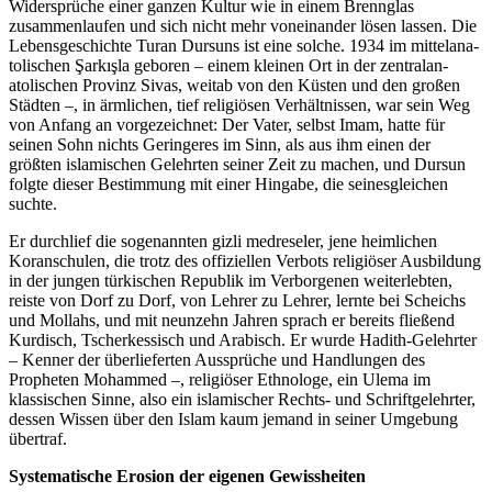
Widersprüche einer ganzen Kultur wie in einem Brennglas
zusamme­nlaufen und sich nicht mehr voneinander lösen lassen. Die
Lebensge­schichte Turan Dursuns ist eine solche. 1934 im mittelana­
tolischen Şarkışla geboren – einem kleinen Ort in der zentralan­
atolischen Provinz Sivas, weitab von den Küsten und den großen
Städten –, in ärmlichen, tief religiösen Verhäl­tnissen, war sein Weg
von Anfang an vorgez­eichnet: Der Vater, selbst Imam, hatte für
seinen Sohn nichts Geringeres im Sinn, als aus ihm einen der
größten islamischen Gelehrten seiner Zeit zu machen, und Dursun
folgte dieser Bestimmung mit einer Hingabe, die seinesg­leichen
suchte.
Er durchlief die sogenannten gizli medreseler, jene heimlichen
Koranschulen, die trotz des offiziellen Verbots religiöser Ausbildung
in der jungen türkischen Republik im Verborgenen weiterlebten,
reiste von Dorf zu Dorf, von Lehrer zu Lehrer, lernte bei Scheichs
und Mollahs, und mit neunzehn Jahren sprach er bereits fließend
Kurdisch, Tscherk­essisch und Arabisch. Er wurde Hadith-Gelehrter
– Kenner der überli­eferten Aussprüche und Handlungen des
Propheten Mohammed –, religiöser Ethnologe, ein Ulema im
klassischen Sinne, also ein islamischer Rechts- und Schriftg­elehrter,
dessen Wissen über den Islam kaum jemand in seiner Umgebung
übertraf.
System­atische Erosion der eigenen Gewissheiten