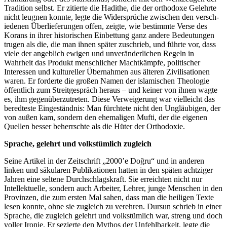
Tradition selbst. Er zitierte die Hadithe, die der orthodoxe Gelehrte
nicht leugnen konnte, legte die Widersprüche zwischen den versch­
iedenen Überlie­ferungen offen, zeigte, wie bestimmte Verse des
Korans in ihrer historischen Einbettung ganz andere Bedeutungen
trugen als die, die man ihnen später zuschrieb, und führte vor, dass
viele der angeblich ewigen und unveränd­erlichen Regeln in
Wahrheit das Produkt menschlicher Machtkämpfe, politischer
Interessen und kultureller Übernahmen aus älteren Zivilis­ationen
waren. Er forderte die großen Namen der islamischen Theologie
öffentlich zum Streitg­espräch heraus – und keiner von ihnen wagte
es, ihm gegenübe­rzutreten. Diese Verweigerung war vielleicht das
beredteste Einges­tändnis: Man fürchtete nicht den Ungläubigen, der
von außen kam, sondern den ehemaligen Mufti, der die eigenen
Quellen besser beherrschte als die Hüter der Orthodoxie.
Sprache, gelehrt und volkstümlich zugleich
Seine Artikel in der Zeitschrift „2000’e Doğru“ und in anderen
linken und säkularen Publik­ationen hatten in den späten achtziger
Jahren eine seltene Durchsch­lagskraft. Sie erreichten nicht nur
Intelle­ktuelle, sondern auch Arbeiter, Lehrer, junge Menschen in den
Provinzen, die zum ersten Mal sahen, dass man die heiligen Texte
lesen konnte, ohne sie zugleich zu verehren. Dursun schrieb in einer
Sprache, die zugleich gelehrt und volkstümlich war, streng und doch
voller Ironie. Er sezierte den Mythos der Unfehl­barkeit, legte die