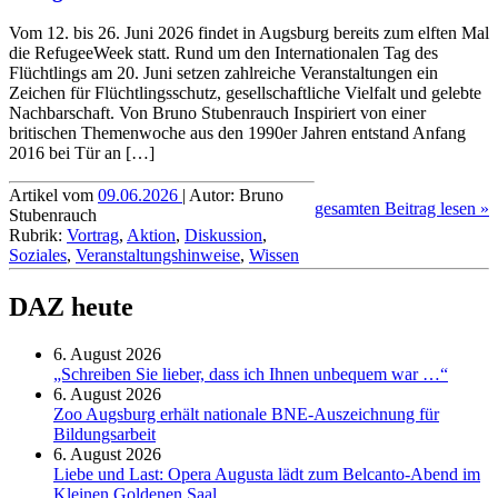
Vom 12. bis 26. Juni 2026 findet in Augsburg bereits zum elften Mal
die RefugeeWeek statt. Rund um den Inter­natio­nalen Tag des
Flüchtlings am 20. Juni setzen zahlreiche Ver­an­stal­tungen ein
Zeichen für Flücht­lings­schutz, gesell­schaft­liche Vielfalt und gelebte
Nachbar­schaft. Von Bruno Stubenrauch Inspiriert von einer
britischen Themen­woche aus den 1990er Jahren entstand Anfang
2016 bei Tür an […]
Artikel vom
09.06.2026
| Autor: Bruno
gesamten Beitrag lesen »
Stubenrauch
Rubrik:
Vortrag
,
Aktion
,
Diskussion
,
Soziales
,
Veranstaltungshinweise
,
Wissen
DAZ heute
6. August 2026
„Schreiben Sie lieber, dass ich Ihnen unbequem war …“
6. August 2026
Zoo Augsburg erhält nationale BNE-Auszeichnung für
Bildungsarbeit
6. August 2026
Liebe und Last: Opera Augusta lädt zum Belcanto-Abend im
Kleinen Goldenen Saal