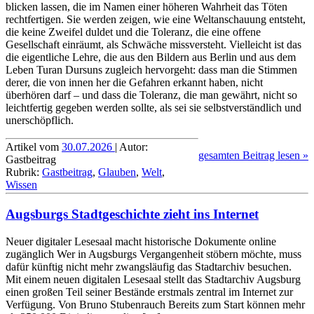
blicken lassen, die im Namen einer höheren Wahrheit das Töten
rechtf­ertigen. Sie werden zeigen, wie eine Weltans­chauung entsteht,
die keine Zweifel duldet und die Toleranz, die eine offene
Gesellschaft einräumt, als Schwäche missversteht. Vielleicht ist das
die eigentliche Lehre, die aus den Bildern aus Berlin und aus dem
Leben Turan Dursuns zugleich hervorgeht: dass man die Stimmen
derer, die von innen her die Gefahren erkannt haben, nicht
überhören darf – und dass die Toleranz, die man gewährt, nicht so
leichtfertig gegeben werden sollte, als sei sie selbstver­ständlich und
unersch­öpflich.
Artikel vom
30.07.2026
| Autor:
gesamten Beitrag lesen »
Gastbeitrag
Rubrik:
Gastbeitrag
,
Glauben
,
Welt
,
Wissen
Augsburgs Stadtgeschichte zieht ins Internet
Neuer digitaler Lesesaal macht historische Dokumente online
zugänglich Wer in Augsburgs Vergangenheit stöbern möchte, muss
dafür künftig nicht mehr zwangs­läufig das Stadtarchiv besuchen.
Mit einem neuen digitalen Lesesaal stellt das Stadtarchiv Augsburg
einen großen Teil seiner Bestände erstmals zentral im Internet zur
Verfügung. Von Bruno Stubenrauch Bereits zum Start können mehr