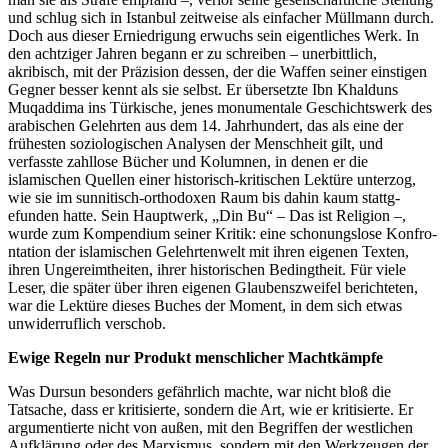
und schlug sich in Istanbul zeitweise als einfacher Müllmann durch.
Doch aus dieser Erniedrigung erwuchs sein eigentliches Werk. In
den achtziger Jahren begann er zu schreiben – unerbittlich,
akribisch, mit der Präzision dessen, der die Waffen seiner einstigen
Gegner besser kennt als sie selbst. Er übersetzte Ibn Khalduns
Muqaddima ins Türkische, jenes monumentale Geschic­htswerk des
arabischen Gelehrten aus dem 14. Jahr­hundert, das als eine der
frühesten soziolo­gischen Analysen der Menschheit gilt, und
verfasste zahllose Bücher und Kolumnen, in denen er die
islamischen Quellen einer historisch-kritischen Lektüre unterzog,
wie sie im sunnitisch-orthodoxen Raum bis dahin kaum stattg­
efunden hatte. Sein Hauptwerk, „Din Bu“ – Das ist Religion –,
wurde zum Kompendium seiner Kritik: eine schonu­ngslose Konfro­
ntation der islamischen Gelehr­tenwelt mit ihren eigenen Texten,
ihren Ungerei­mtheiten, ihrer historischen Bedingtheit. Für viele
Leser, die später über ihren eigenen Glauben­szweifel berichteten,
war die Lektüre dieses Buches der Moment, in dem sich etwas
unwider­ruflich verschob.
Ewige Regeln nur Produkt menschlicher Machtkämpfe
Was Dursun besonders gefährlich machte, war nicht bloß die
Tatsache, dass er kritisierte, sondern die Art, wie er kritisierte. Er
argume­ntierte nicht von außen, mit den Begriffen der westlichen
Aufklärung oder des Marxismus, sondern mit den Werkzeugen der