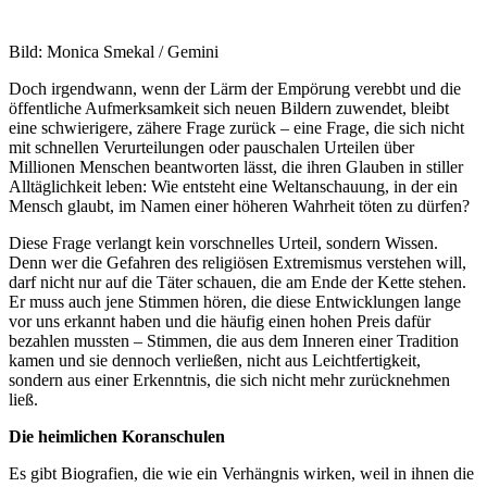
Bild: Monica Smekal / Gemini
Doch irgendwann, wenn der Lärm der Empörung verebbt und die
öffentliche Aufmerk­samkeit sich neuen Bildern zuwendet, bleibt
eine schwierigere, zähere Frage zurück – eine Frage, die sich nicht
mit schnellen Verurtei­lungen oder pauschalen Urteilen über
Millionen Menschen beantworten lässt, die ihren Glauben in stiller
Alltägl­ichkeit leben: Wie entsteht eine Weltan­schauung, in der ein
Mensch glaubt, im Namen einer höheren Wahrheit töten zu dürfen?
Diese Frage verlangt kein vorschnelles Urteil, sondern Wissen.
Denn wer die Gefahren des religiösen Extremismus verstehen will,
darf nicht nur auf die Täter schauen, die am Ende der Kette stehen.
Er muss auch jene Stimmen hören, die diese Entwic­klungen lange
vor uns erkannt haben und die häufig einen hohen Preis dafür
bezahlen mussten – Stimmen, die aus dem Inneren einer Tradition
kamen und sie dennoch verließen, nicht aus Leichtfe­rtigkeit,
sondern aus einer Erkenntnis, die sich nicht mehr zurücknehmen
ließ.
Die heimlichen Koranschulen
Es gibt Biografien, die wie ein Verhängnis wirken, weil in ihnen die