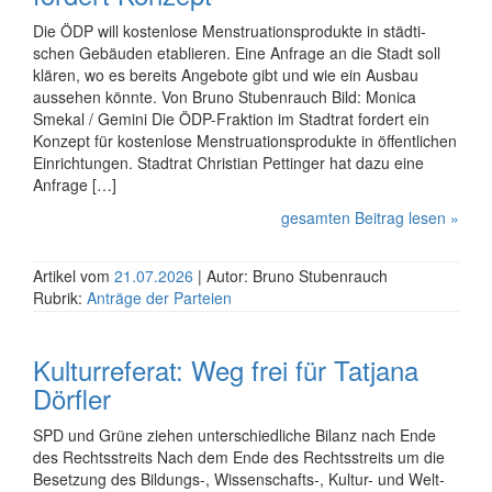
Die ÖDP will kostenlose Menstru­ations­produkte in städti­
schen Gebäuden etablieren. Eine Anfrage an die Stadt soll
klären, wo es bereits Angebote gibt und wie ein Ausbau
aussehen könnte. Von Bruno Stubenrauch Bild: Monica
Smekal / Gemini Die ÖDP-Fraktion im Stadtrat fordert ein
Konzept für kosten­lose Menstru­ations­produkte in öffent­lichen
Ein­rich­tungen. Stadtrat Christian Pettinger hat dazu eine
Anfrage […]
gesamten Beitrag lesen »
Artikel vom
21.07.2026
| Autor: Bruno Stubenrauch
Rubrik:
Anträge der Parteien
Kulturreferat: Weg frei für Tatjana
Dörfler
SPD und Grüne ziehen unterschied­liche Bilanz nach Ende
des Rechtsstreits Nach dem Ende des Rechtsstreits um die
Besetzung des Bildungs-, Wissen­schafts-, Kultur- und Welt­