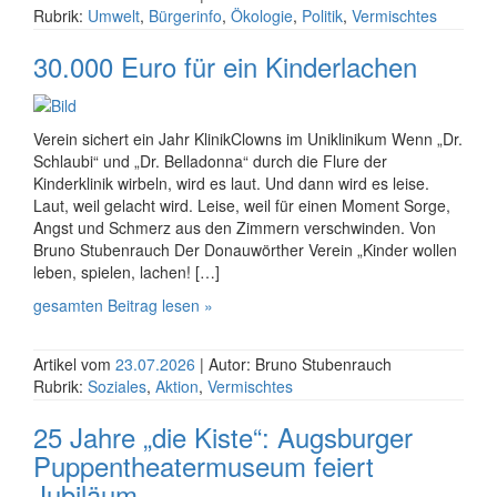
Rubrik:
Umwelt
,
Bürgerinfo
,
Ökologie
,
Politik
,
Vermischtes
30.000 Euro für ein Kinderlachen
Verein sichert ein Jahr KlinikClowns im Uniklinikum Wenn „Dr.
Schlaubi“ und „Dr. Belladonna“ durch die Flure der
Kinderklinik wirbeln, wird es laut. Und dann wird es leise.
Laut, weil gelacht wird. Leise, weil für einen Moment Sorge,
Angst und Schmerz aus den Zimmern verschwinden. Von
Bruno Stubenrauch Der Donauwörther Verein „Kinder wollen
leben, spielen, lachen! […]
gesamten Beitrag lesen »
Artikel vom
23.07.2026
| Autor: Bruno Stubenrauch
Rubrik:
Soziales
,
Aktion
,
Vermischtes
25 Jahre „die Kiste“: Augsburger
Puppen­theater­museum feiert
Jubiläum