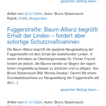
gesamten Beitrag lesen »
Artikel vom
22.07.2026
| Autor: Bruno Stubenrauch
Rubrik:
Politik
,
Bürgernähe
Fuggerstraße: Baum-Allianz begrüßt
Erhalt der Linden – fordert aber
sofortige Schutzmaßnahmen
Die Baum-Allianz begrüßt die geplante Neu­ge­staltung der
Fugger­straße mit dem Erhalt der beste­henden Linden. In
einem Schreiben an Ober­bürger­meister Dr. Florian Freund
fordert sie jedoch, die Bäume bereits vor Beginn der eigent­
lichen Umge­staltung besser zu schützen und zu pflegen. Von
Bruno Stubenrauch Bild: Monica Smekal / Gemini Mit einem
Grundsatzbeschluss zur Neuge­staltung der Fugger­straße will
die […]
gesamten Beitrag lesen »
Artikel vom
21.07.2026
| Autor: Bruno Stubenrauch