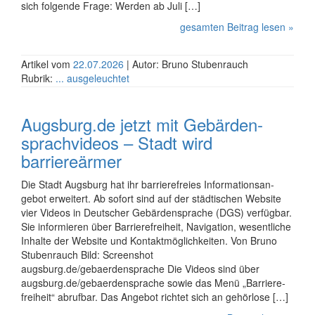
sich folgende Frage: Werden ab Juli […]
gesamten Beitrag lesen »
Artikel vom
22.07.2026
| Autor: Bruno Stubenrauch
Rubrik:
... ausgeleuchtet
Augsburg.de jetzt mit Ge­bär­den­
sprach­videos – Stadt wird
barriereärmer
Die Stadt Augs­burg hat ihr bar­riere­freies In­for­ma­ti­ons­an­
gebot er­wei­tert. Ab so­fort sind auf der städ­ti­schen Web­site
vier Videos in Deut­scher Ge­bär­den­sprache (DGS) ver­füg­bar.
Sie in­for­mie­ren über Bar­riere­frei­heit, Na­vi­ga­tion, we­sent­liche
In­halte der Web­site und Kon­takt­mög­lich­kei­ten. Von Bruno
Stubenrauch Bild: Screenshot
augsburg.de/gebaerdensprache Die Videos sind über
augsburg.de/gebaerdensprache sowie das Menü „Bar­riere­
frei­heit“ ab­ruf­bar. Das An­gebot rich­tet sich an ge­hör­lo­se […]