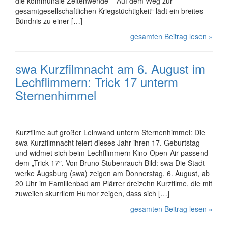
die kommunale Zeitenwende – Auf dem Weg zur
gesamtgesellschaftlichen Kriegstüchtigkeit“ lädt ein breites
Bündnis zu einer […]
gesamten Beitrag lesen »
swa Kurz­film­nacht am 6. August im
Lech­flim­mern: Trick 17 unterm
Sternen­himmel
Kurz­filme auf großer Leinwand unterm Sternenhimmel: Die
swa Kurz­film­nacht feiert dieses Jahr ihren 17. Geburtstag –
und widmet sich beim Lech­flim­mern Kino-Open-Air passend
dem „Trick 17″. Von Bruno Stubenrauch Bild: swa Die Stadt­
wer­ke Augsburg (swa) zeigen am Donnerstag, 6. August, ab
20 Uhr im Familienbad am Plärrer dreizehn Kurz­filme, die mit
zuweilen skurrilem Humor zeigen, dass sich […]
gesamten Beitrag lesen »