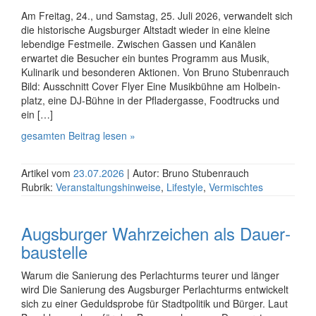
Am Freitag, 24., und Samstag, 25. Juli 2026, verwandelt sich
die historische Augsburger Altstadt wieder in eine kleine
lebendige Fest­meile. Zwischen Gassen und Kanälen
erwartet die Besucher ein buntes Programm aus Musik,
Kulinarik und besonderen Aktionen. Von Bruno Stubenrauch
Bild: Ausschnitt Cover Flyer Eine Musik­bühne am Holbein­
platz, eine DJ-Bühne in der Pfladergasse, Food­trucks und
ein […]
gesamten Beitrag lesen »
Artikel vom
23.07.2026
| Autor: Bruno Stubenrauch
Rubrik:
Veranstaltungshinweise
,
Lifestyle
,
Vermischtes
Augsburger Wahrzeichen als Dauer­
baustelle
Warum die Sanierung des Perlachturms teurer und länger
wird Die Sanierung des Augsburger Perlachturms entwickelt
sich zu einer Gedulds­probe für Stadt­politik und Bürger. Laut