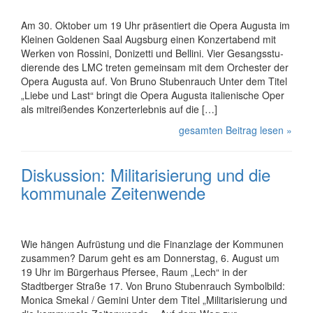
Am 30. Oktober um 19 Uhr präsentiert die Opera Augusta im
Kleinen Goldenen Saal Augsburg einen Kon­zert­abend mit
Werken von Rossini, Donizetti und Bellini. Vier Ge­sangs­stu­
die­ren­de des LMC treten gemeinsam mit dem Orchester der
Opera Augusta auf. Von Bruno Stubenrauch Unter dem Titel
„Liebe und Last“ bringt die Opera Augusta italienische Oper
als mitreißendes Kon­zert­er­leb­nis auf die […]
gesamten Beitrag lesen »
Diskussion: Mi­li­ta­ri­sie­rung und die
kommunale Zeitenwende
Wie hängen Aufrüstung und die Finanzlage der Kommunen
zusammen? Darum geht es am Donnerstag, 6. August um
19 Uhr im Bürgerhaus Pfersee, Raum „Lech“ in der
Stadtberger Straße 17. Von Bruno Stubenrauch Symbolbild:
Monica Smekal / Gemini Unter dem Titel „Mi­li­ta­ri­sie­rung und