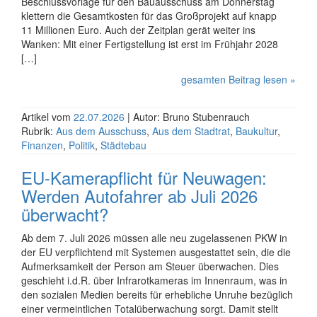
Beschluss­vorlage für den Bau­ausschuss am Donners­tag
klettern die Gesamt­kosten für das Großprojekt auf knapp
11 Milli­onen Euro. Auch der Zeitplan gerät weiter ins
Wanken: Mit einer Fertig­stellung ist erst im Frühjahr 2028
[…]
gesamten Beitrag lesen »
Artikel vom
22.07.2026
| Autor: Bruno Stubenrauch
Rubrik:
Aus dem Ausschuss
,
Aus dem Stadtrat
,
Baukultur
,
Finanzen
,
Politik
,
Städtebau
EU-Kamerapflicht für Neuwagen:
Werden Autofahrer ab Juli 2026
überwacht?
Ab dem 7. Juli 2026 müssen alle neu zuge­lassenen PKW in
der EU ver­pflichtend mit Systemen ausgestattet sein, die die
Auf­merk­samkeit der Person am Steuer überwachen. Dies
geschieht i.d.R. über Infra­rot­kameras im Innenraum, was in
den sozialen Medien bereits für erhebliche Unruhe bezüglich
einer ver­meint­lichen Total­über­wachung sorgt. Damit stellt