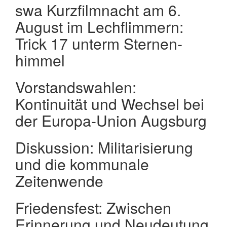
swa Kurz­film­nacht am 6.
August im Lech­flim­mern:
Trick 17 unterm Sternen­
himmel
Vorstandswahlen:
Kontinuität und Wechsel bei
der Europa-Union Augsburg
Diskussion: Mi­li­ta­ri­sie­rung
und die kommunale
Zeitenwende
Friedensfest: Zwischen
Erinnerung und Neudeutung