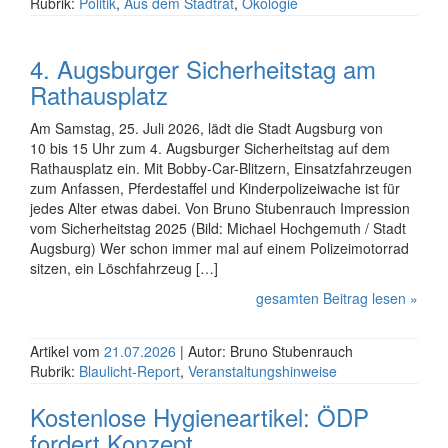
Rubrik:
Politik
,
Aus dem Stadtrat
,
Ökologie
4. Augsburger Sicherheitstag am
Rathausplatz
Am Samstag, 25. Juli 2026, lädt die Stadt Augsburg von
10 bis 15 Uhr zum 4. Augsburger Sicher­heits­tag auf dem
Rathaus­platz ein. Mit Bobby-Car-Blitzern, Einsatz­fahr­zeugen
zum Anfassen, Pferde­staffel und Kinder­polizei­wache ist für
jedes Alter etwas dabei. Von Bruno Stubenrauch Impression
vom Sicherheitstag 2025 (Bild: Michael Hochgemuth / Stadt
Augsburg) Wer schon immer mal auf einem Polizei­motorrad
sitzen, ein Lösch­fahr­zeug […]
gesamten Beitrag lesen »
Artikel vom
21.07.2026
| Autor: Bruno Stubenrauch
Rubrik:
Blaulicht-Report
,
Veranstaltungshinweise
Kostenlose Hygieneartikel: ÖDP
fordert Konzept