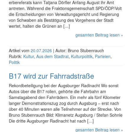
erbe­referats kann Tatjana Dörfler Anfang August ihr Amt
antreten. Während die Fraktions­gemein­schaft SPD/ÖDP/Volt
die Ent­schei­dungen von Ver­wal­tungs­gericht und Regierung
von Schwaben als Bestä­ti­gung des Vorgehens der Stadt
wertet, halten die Grünen an […]
gesamten Beitrag lesen »
Artikel vom
20.07.2026
| Autor: Bruno Stubenrauch
Rubrik:
Kultur
,
Aus dem Stadtrat
,
Kulturpolitik
,
Parteien
,
Politik
B17 wird zur Fahrradstraße
Rekordbeteiligung bei der Augsburger Radlnacht Wo sonst
Autos über die B17 rollen, gehörte die Fahrbahn am
Samstagabend den Fahrrädern. Ein mehr als fünf Kilometer
langer Demon­strations­zug zog durch Augsburg – erst nach
über 40 Minuten waren alle Teilnehmer auf der Strecke. Von
Bruno Stubenrauch Bild: Klimanetz Augsburg / Stefan Sohnle
Die dritte Augsburger Radlnacht hat nach […]
gesamten Beitrag lesen »