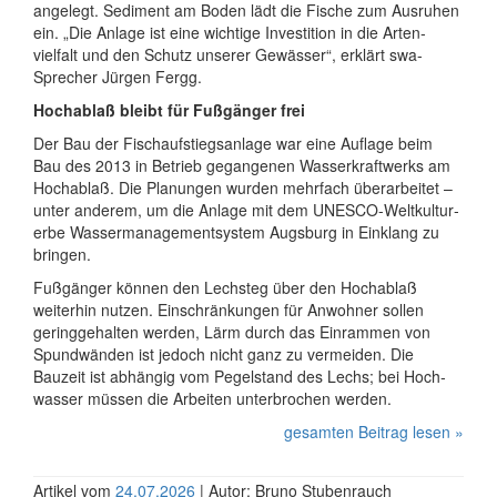
angelegt. Sediment am Boden lädt die Fische zum Ausruhen
ein. „Die Anlage ist eine wichtige Investi­tion in die Arten­
vielfalt und den Schutz unserer Gewässer“, erklärt swa-
Sprecher Jürgen Fergg.
Hochablaß bleibt für Fußgänger frei
Der Bau der Fischaufstiegsanlage war eine Auflage beim
Bau des 2013 in Betrieb gegange­nen Wasser­kraft­werks am
Hochablaß. Die Planungen wurden mehrfach über­arbeitet –
unter anderem, um die Anlage mit dem UNESCO-Welt­kultur­
erbe Wasser­manage­ment­system Augsburg in Einklang zu
bringen.
Fußgänger können den Lechsteg über den Hochablaß
weiterhin nutzen. Ein­schrän­kungen für Anwohner sollen
gering­gehalten werden, Lärm durch das Einrammen von
Spund­wänden ist jedoch nicht ganz zu vermeiden. Die
Bauzeit ist abhängig vom Pegel­stand des Lechs; bei Hoch­
wasser müssen die Arbeiten unter­brochen werden.
gesamten Beitrag lesen »
Artikel vom
24.07.2026
| Autor: Bruno Stubenrauch