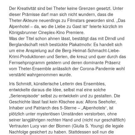
Der Kreativität sind bei Theter keine Grenzen gesetzt. Unter
dieser Prämisse darf man sich nicht wundern, dass die
Theter-Akteure neuerdings zu Filmstars geworden sind. „Das
Alpenhotel – da, wo die Liebe zu Gast ist“ feierte kürzlich im
Königsbrunner Cineplex-Kino Premiere.
Was der Titel schon ahnen lässt, bestätigt das mit Dirndl und
Berglandschaft reich bestückte Plakatmotiv: Es handelt sich
um eine Anspielung auf die Berg-Heimat-Schmacht-Liebe-
Krimi-Produktionen und Serien, die kreuz und quer durch das
Fernsehprogramm geistern und deren dominante Präsenz
vom Theter-Ensemble anlässlich der Corona-Pandemie wohl
verstärkt wahrgenommen wurde.
Iris Schmidt, künstlerische Leiterin des Ensembles,
entwickelte daraus die Idee, selbst mal eine solche
„Serienepisode“ selbst zu entwickeln und zu gestalten. Die
Geschichte lässt fast kein Klischee aus: Alfons Seehofer,
Inhaber und Patriarch des 5-Sterne – „Alpenhotels“, ist
plötzlich unter mysteriösen Umständen verstorben, ohne
seiner langjährigen rechten Hand und (nicht nur geschäftlich)
Vertrauten Lucy van der Blomen (Giulia S. Young) die legale
Nachfolge gesichert zu haben. Stattdessen soll nun die