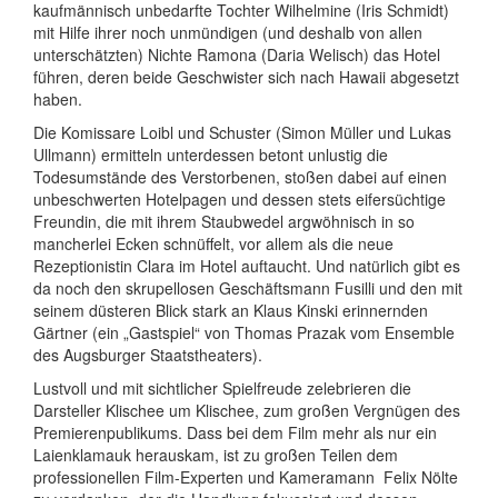
kaufmännisch unbedarfte Tochter Wilhelmine (Iris Schmidt)
mit Hilfe ihrer noch unmündigen (und deshalb von allen
unterschätzten) Nichte Ramona (Daria Welisch) das Hotel
führen, deren beide Geschwister sich nach Hawaii abgesetzt
haben.
Die Komissare Loibl und Schuster (Simon Müller und Lukas
Ullmann) ermitteln unterdessen betont unlustig die
Todesumstände des Verstorbenen, stoßen dabei auf einen
unbeschwerten Hotelpagen und dessen stets eifersüchtige
Freundin, die mit ihrem Staubwedel argwöhnisch in so
mancherlei Ecken schnüffelt, vor allem als die neue
Rezeptionistin Clara im Hotel auftaucht. Und natürlich gibt es
da noch den skrupellosen Geschäftsmann Fusilli und den mit
seinem düsteren Blick stark an Klaus Kinski erinnernden
Gärtner (ein „Gastspiel“ von Thomas Prazak vom Ensemble
des Augsburger Staatstheaters).
Lustvoll und mit sichtlicher Spielfreude zelebrieren die
Darsteller Klischee um Klischee, zum großen Vergnügen des
Premierenpublikums. Dass bei dem Film mehr als nur ein
Laienklamauk herauskam, ist zu großen Teilen dem
professionellen Film-Experten und Kameramann
Felix Nölte