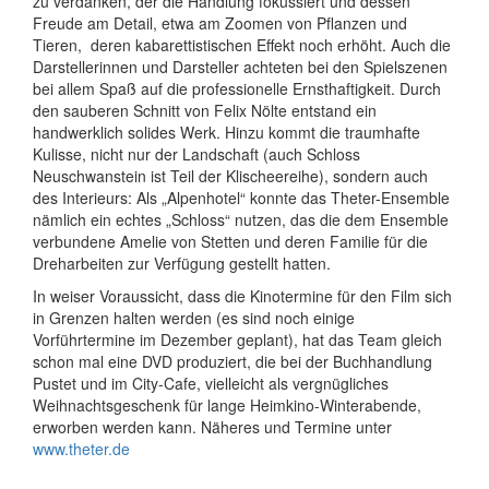
zu verdanken, der die Handlung fokussiert und dessen
Freude am Detail, etwa am Zoomen von Pflanzen und
Tieren,
deren kabarettistischen Effekt noch erhöht. Auch die
Darstellerinnen und Darsteller achteten bei den Spielszenen
bei allem Spaß auf die professionelle Ernsthaftigkeit. Durch
den sauberen Schnitt von Felix Nölte entstand ein
handwerklich solides Werk. Hinzu kommt die traumhafte
Kulisse, nicht nur der Landschaft (auch Schloss
Neuschwanstein ist Teil der Klischeereihe), sondern auch
des Interieurs: Als „Alpenhotel“ konnte das Theter-Ensemble
nämlich ein echtes „Schloss“ nutzen, das die dem Ensemble
verbundene Amelie von Stetten und deren Familie für die
Dreharbeiten zur Verfügung gestellt hatten.
In weiser Voraussicht, dass die Kinotermine für den Film sich
in Grenzen halten werden (es sind noch einige
Vorführtermine im Dezember geplant), hat das Team gleich
schon mal eine DVD produziert, die bei der Buchhandlung
Pustet und im City-Cafe, vielleicht als vergnügliches
Weihnachtsgeschenk für lange Heimkino-Winterabende,
erworben werden kann. Näheres und Termine unter
www.theter.de