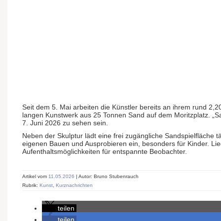
Seit dem 5. Mai arbeiten die Künstler bereits an ihrem rund 2,
langen Kunstwerk aus 25 Tonnen Sand auf dem Moritzplatz. „Sa
7. Juni 2026 zu sehen sein.
Neben der Skulptur lädt eine frei zugäng­­liche Sand­­spiel­­fläche
eigenen Bauen und Aus­probieren ein, besonders für Kinder. Liege
Aufent­halts­möglich­keiten für entspannte Beobachter.
Artikel vom
11.05.2026
| Autor: Bruno Stubenrauch
Rubrik:
Kunst
,
Kurznachrichten
teilen
teilen