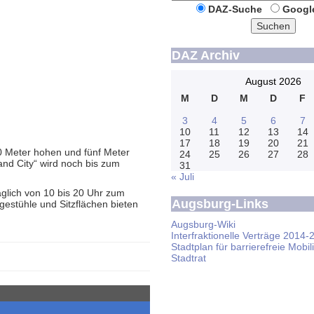
DAZ-Suche
Googl
Suchen
DAZ Archiv
August 2026
M
D
M
D
F
3
4
5
6
7
10
11
12
13
14
17
18
19
20
21
20 Meter hohen und fünf Meter
24
25
26
27
28
nd City“ wird noch bis zum
31
« Juli
 täglich von 10 bis 20 Uhr zum
Augsburg-Links
­stühle und Sitz­­flächen bieten
Augsburg-Wiki
Interfraktionelle Verträge 2014-
Stadtplan für barrierefreie Mobili
Stadtrat