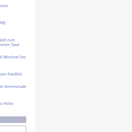
Ihnen
BNE-
lädt zum
denen Saal
nd Wechsel bei
n friedlich
nd die kommunale
as Hohe