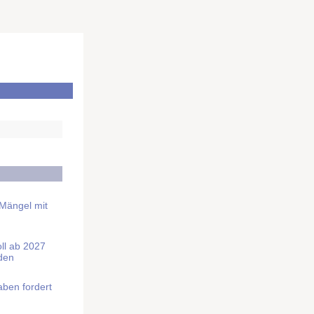
 Mängel mit
soll ab 2027
rden
aben fordert