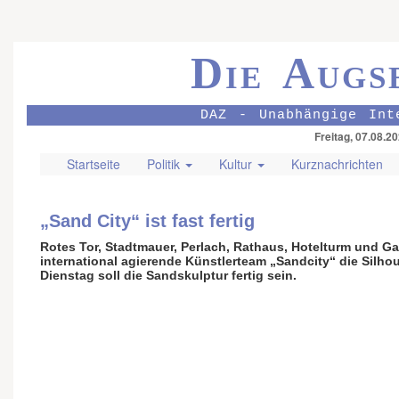
Die Augs
DAZ - Unabhängige Int
Freitag, 07.08.2
Startseite
Politik
Kultur
Kurznachrichten
„Sand City“ ist fast fertig
Rotes Tor, Stadtmauer, Perlach, Rathaus, Hotelturm und G
inter­national agierende Künstler­team „Sandcity“ die Silh
Dienstag soll die Sand­skulptur fertig sein.