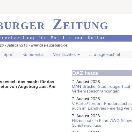
burger Zeitung
ernetzeitung für Politik und Kultur
026 - Jahrgang 18 - www.daz-augsburg.de
Sport
Kommentar
Vermischtes
… ausgeleuchtet
DAZ heute
askessel: das macht für das
7. August 2026
ouette von Augsburg aus. Am
MAN-Brücke: Stadt reagiert auf
Verkehrsbeschränkungen
7. August 2026
V-Partei­³ fordert: Friedens­fest 
auch im Land­kreis Feier­tag we
7. August 2026
Hitzeschutz in Kitas: AWO Schw
Schulterschluss