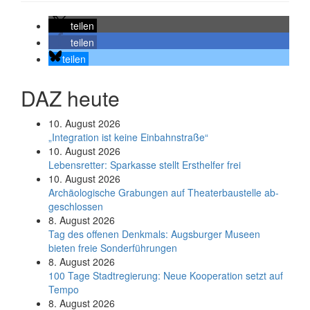
teilen
teilen
teilen
DAZ heute
10. August 2026
„Integration ist keine Einbahnstraße“
10. August 2026
Le­bens­ret­ter: Spar­kas­se stellt Erst­hel­fer frei
10. August 2026
Ar­chäo­lo­gi­sche Gra­bun­gen auf Thea­ter­bau­stel­le ab­
ge­schlos­sen
8. August 2026
Tag des offenen Denkmals: Augsburger Museen
bieten freie Sonderführungen
8. August 2026
100 Tage Stadtregierung: Neue Kooperation setzt auf
Tempo
8. August 2026