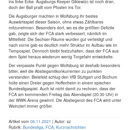
ins linke Ecke. Augsburgs Keeper Gikiewizc ist noch dran,
doch der Ball prallt vom Pfosten ins Tor.
Die Augsburger machten in Wolfsburg ihr bestes
Auswärtsspiel dieser Saison, ohne etwas Zählbares
mitzunehmen. Besonders dort, wo es die größten Defizite
gab, zeigte sich der FCA stark verbessert, nämlich im
Mittelfeld: Die Sechser-Räume wurden gut verteidigt und
nach vorne gab es deutlich mehr Struktur im Aufbau wie im
Tempospiel. Dennoch bleibt festzuhalten, dass der FCA aus
dem Spiel heraus wiederum wenig Torgefahr entwickelte.
Der verpasste Punkt gegen Wolfsburg ist deshalb besonders
bitter, weil die Abstiegsmitkonkurrenten zu punkten
verstanden: Bielefeld schlug den VfB Stuttgart und Bochum
holte einen Dreier gegen Hoffenheim in einem epischen
Bundesligaspiel. Auch ist nicht damit zu rechnen, dass der
FCA am kommenden Freitag das Abendspiel (20.30 Uhr) in
der WWK-Arena gewinnt. Die Abstiegsnot des FCA wird unter
Weinzierl immer größer.
Artikel vom
06.11.2021
| Autor: sz
Rubrik:
Bundesliga
,
FCA
,
Kurznachrichten