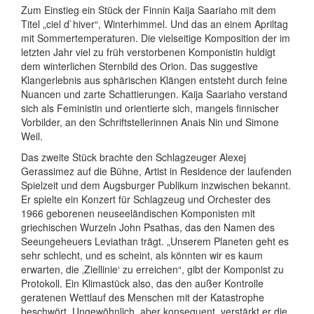
Zum Einstieg ein Stück der Finnin Kaija Saariaho mit dem
Titel „ciel d`hiver“, Winterhimmel. Und das an einem Apriltag
mit Sommertemperaturen. Die vielseitige Komposition der im
letzten Jahr viel zu früh verstorbenen Komponistin huldigt
dem winterlichen Sternbild des Orion. Das suggestive
Klangerlebnis aus sphärischen Klängen entsteht durch feine
Nuancen und zarte Schattierungen. Kaija Saariaho verstand
sich als Feministin und orientierte sich, mangels finnischer
Vorbilder, an den Schriftstellerinnen Anais Nin und Simone
Weil.
Das zweite Stück brachte den Schlagzeuger Alexej
Gerassimez auf die Bühne, Artist in Residence der laufenden
Spielzeit und dem Augsburger Publikum inzwischen bekannt.
Er spielte ein Konzert für Schlagzeug und Orchester des
1966 geborenen neuseeländischen Komponisten mit
griechischen Wurzeln John Psathas, das den Namen des
Seeungeheuers Leviathan trägt. „Unserem Planeten geht es
sehr schlecht, und es scheint, als könnten wir es kaum
erwarten, die ‚Ziellinie‘ zu erreichen“, gibt der Komponist zu
Protokoll. Ein Klimastück also, das den außer Kontrolle
geratenen Wettlauf des Menschen mit der Katastrophe
beschwört. Ungewöhnlich, aber konsequent, verstärkt er die