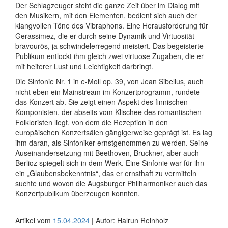
Der Schlagzeuger steht die ganze Zeit über im Dialog mit
den Musikern, mit den Elementen, bedient sich auch der
klangvollen Töne des Vibraphons. Eine Herausforderung für
Gerassimez, die er durch seine Dynamik und Virtuosität
bravourös, ja schwindelerregend meistert. Das begeisterte
Publikum entlockt ihm gleich zwei virtuose Zugaben, die er
mit heiterer Lust und Leichtigkeit darbringt.
Die Sinfonie Nr. 1 in e-Moll op. 39, von Jean Sibelius, auch
nicht eben ein Mainstream im Konzertprogramm, rundete
das Konzert ab. Sie zeigt einen Aspekt des finnischen
Komponisten, der abseits vom Klischee des romantischen
Folkloristen liegt, von dem die Rezeption in den
europäischen Konzertsälen gängigerweise geprägt ist. Es lag
ihm daran, als Sinfoniker ernstgenommen zu werden. Seine
Auseinandersetzung mit Beethoven, Bruckner, aber auch
Berlioz spiegelt sich in dem Werk. Eine Sinfonie war für ihn
ein „Glaubensbekenntnis“, das er ernsthaft zu vermitteln
suchte und wovon die Augsburger Philharmoniker auch das
Konzertpublikum überzeugen konnten.
Artikel vom
15.04.2024
| Autor: Halrun Reinholz