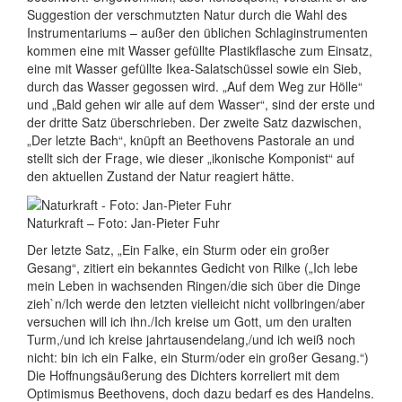
Suggestion der verschmutzten Natur durch die Wahl des
Instrumentariums – außer den üblichen Schlaginstrumenten
kommen eine mit Wasser gefüllte Plastikflasche zum Einsatz,
eine mit Wasser gefüllte Ikea-Salatschüssel sowie ein Sieb,
durch das Wasser gegossen wird. „Auf dem Weg zur Hölle“
und „Bald gehen wir alle auf dem Wasser“, sind der erste und
der dritte Satz überschrieben. Der zweite Satz dazwischen,
„Der letzte Bach“, knüpft an Beethovens Pastorale an und
stellt sich der Frage, wie dieser „ikonische Komponist“ auf
den aktuellen Zustand der Natur reagiert hätte.
Naturkraft – Foto: Jan-Pieter Fuhr
Der letzte Satz, „Ein Falke, ein Sturm oder ein großer
Gesang“, zitiert ein bekanntes Gedicht von Rilke („Ich lebe
mein Leben in wachsenden Ringen/die sich über die Dinge
zieh`n/Ich werde den letzten vielleicht nicht vollbringen/aber
versuchen will ich ihn./Ich kreise um Gott, um den uralten
Turm,/und ich kreise jahrtausendelang,/und ich weiß noch
nicht: bin ich ein Falke, ein Sturm/oder ein großer Gesang.“)
Die Hoffnungsäußerung des Dichters korreliert mit dem
Optimismus Beethovens, doch dazu bedarf es des Handelns.