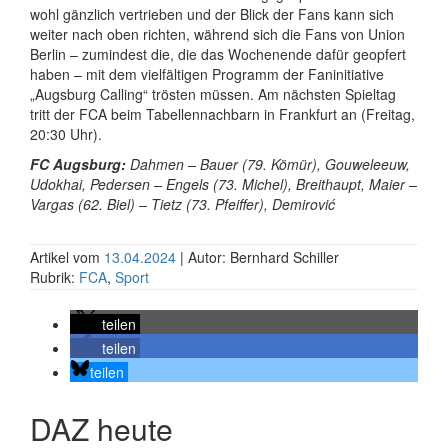
wohl gänzlich vertrieben und der Blick der Fans kann sich
weiter nach oben richten, während sich die Fans von Union
Berlin – zumindest die, die das Wochenende dafür geopfert
haben – mit dem vielfältigen Programm der Faninitiative
„Augsburg Calling“ trösten müssen. Am nächsten Spieltag
tritt der FCA beim Tabellennachbarn in Frankfurt an (Freitag,
20:30 Uhr).
FC Augsburg:
Dahmen – Bauer (79. Kömür), Gouweleeuw,
Udokhai, Pedersen – Engels (73. Michel), Breithaupt, Maier –
Vargas (62. Biel) – Tietz (73. Pfeiffer), Demirović
Artikel vom
13.04.2024
| Autor: Bernhard Schiller
Rubrik:
FCA
,
Sport
teilen
teilen
teilen
DAZ heute