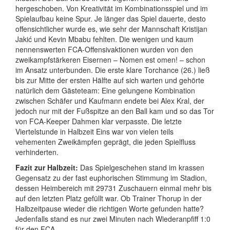
hergeschoben. Von Kreativität im Kombinationsspiel und im
Spielaufbau keine Spur. Je länger das Spiel dauerte, desto
offensichtlicher wurde es, wie sehr der Mannschaft Kristijan
Jakić und Kevin Mbabu fehlten. Die wenigen und kaum
nennenswerten FCA-Offensivaktionen wurden von den
zweikampfstärkeren Eisernen – Nomen est omen! – schon
im Ansatz unterbunden. Die erste klare Torchance (26.) ließ
bis zur Mitte der ersten Hälfte auf sich warten und gehörte
natürlich dem Gästeteam: Eine gelungene Kombination
zwischen Schäfer und Kaufmann endete bei Alex Kral, der
jedoch nur mit der Fußspitze an den Ball kam und so das Tor
von FCA-Keeper Dahmen klar verpasste. Die letzte
Viertelstunde in Halbzeit Eins war von vielen teils
vehementen Zweikämpfen geprägt, die jeden Spielfluss
verhinderten.
Fazit zur Halbzeit:
Das Spielgeschehen stand im krassen
Gegensatz zu der fast euphorischen Stimmung im Stadion,
dessen Heimbereich mit 29731 Zuschauern einmal mehr bis
auf den letzten Platz gefüllt war. Ob Trainer Thorup in der
Halbzeitpause wieder die richtigen Worte gefunden hatte?
Jedenfalls stand es nur zwei Minuten nach Wiederanpfiff 1:0
für den FCA.