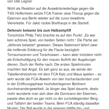
von Udo Legner
Wohl als Reaktion auf die Auswärtsniederlage gegen die
TSG Hoffenheim setzte FCA-Trainer Jess Thorup gegen die
Eisernen aus Berlin wieder auf die zuvor bewährte
Viererkette. Für Jakić rückte Breithaupt in die Startelf.
Defensiv belastet bis zum Halbzeitpfiff
Torschütze Philip Tietz brachte es auf den Punkt: „Es war
kein schönes Spiel, von beiden Seiten nicht.“ Die Partie sei
„defensiv belastet“ gewesen. Dieses Statement liefert zwar
die treffende Erklärung für die Flaute bezüglich
Torraumszenen und Torschüssen – kann aber trotzdem nicht
als Entschuldigung für den mauen Auftritt der Augsburger
dienen. Doch der Reihe nach: Die ersten Spielminuten
machten fast Angst. Es sah ganz so aus, als würde der
Tabellendreizehnte mit dem FCA Katz und Maus spielen – so
sehr wurde die FCA-Abwehr von den hochanlaufenden und
in der Eröffnungsphase hochüberlegenen Berlinern
durcheinandergewirbelt. Je länger das Spiel dauerte, desto
mehr wunderte man sich über die Dominanz der Eisernen,
passte dies doch so gar nicht zu der zurückliegenden Berg-
und Talfahrt der beiden Teams. Beim FCA ständig dasselbe
Muster: Der Ball wurde in der eigenen Hälfte hin- und