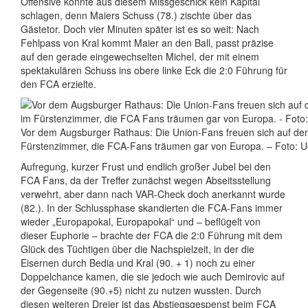
Offensive konnte aus diesem Missgeschick kein Kapital
schlagen, denn Maiers Schuss (78.) zischte über das
Gästetor. Doch vier Minuten später ist es so weit: Nach
Fehlpass von Kral kommt Maier an den Ball, passt präzise
auf den gerade eingewechselten Michel, der mit einem
spektakulären Schuss ins obere linke Eck die 2:0 Führung für
den FCA erzielte.
Vor dem Augsburger Rathaus: Die Union-Fans freuen sich auf d
Fürstenzimmer, die FCA-Fans träumen gar von Europa. – Foto: 
Aufregung, kurzer Frust und endlich großer Jubel bei den
FCA Fans, da der Treffer zunächst wegen Abseitsstellung
verwehrt, aber dann nach VAR-Check doch anerkannt wurde
(82.). In der Schlussphase skandierten die FCA-Fans immer
wieder „Europapokal, Europapokal“ und – beflügelt von
dieser Euphorie – brachte der FCA die 2:0 Führung mit dem
Glück des Tüchtigen über die Nachspielzeit, in der die
Eisernen durch Bedia und Kral (90. + 1) noch zu einer
Doppelchance kamen, die sie jedoch wie auch Demirovic auf
der Gegenseite (90.+5) nicht zu nutzen wussten. Durch
diesen weiteren Dreier ist das Abstiegsgespenst beim FCA