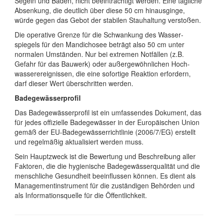
Segeln und Baden, nicht beein­trächtigt werden. Eine tägliche
Ab­senkung, die deutlich über diese 50 cm hinaus­ginge,
würde gegen das Gebot der stabilen Stau­haltung verstoßen.
Die operative Grenze für die Schwankung des Wasser­
spiegels für den Mandicho­see beträgt also 50 cm unter
normalen Umständen. Nur bei extremen Notfällen (z.B.
Gefahr für das Bauwerk) oder außer­ge­wöhn­lichen Hoch­
wasser­ereig­nissen, die eine sofortige Reaktion erfordern,
darf dieser Wert über­schritten werden.
Badegewässerprofil
Das Badegewässerprofil ist ein um­fassendes Doku­ment, das
für jedes offizielle Bade­gewässer in der Europä­ischen Union
gemäß der EU-Bade­gewässer­richt­linie (2006/7/EG) erstellt
und regelmäßig aktu­ali­siert werden muss.
Sein Hauptzweck ist die Bewertung und Beschrei­bung aller
Faktoren, die die hygieni­sche Bade­gewässer­qualität und die
mensch­liche Gesund­heit beein­flussen können. Es dient als
Manage­ment­instru­ment für die zustän­digen Behörden und
als Infor­mations­quelle für die Öffent­lichkeit.