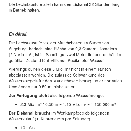
Die Lechstaustufe allein kann den Eiskanal 32 Stunden lang
in Betrieb halten.
En détail:
Die Lechstaustufe 23, der Mandichosee im Süden von
Augsburg, bedeckt eine Fläche von 2,3 Quadrat­kilo­metern
(2,3 Mio. m²), ist im Schnitt gut zwei Meter tief und enthält im
gefüllten Zustand fünf Millionen Kubik­meter Wasser.
Allerdings dürfen diese 5 Mio. m³ nicht in einem Rutsch
abge­lassen werden. Die zu­lässige Schwan­kung des
Wassers­piegels für den Mandicho­see beträgt unter normalen
Um­ständen nur 0,50 m, siehe unten.
Zur Verfügung steht
also folgende Wassermenge:
2,3 Mio. m² * 0,50 m = 1,15 Mio. m³ = 1.150.000 m³
Der Eiskanal braucht
im Wettkampf­betrieb folgen­den
Wasser­zulauf (in Kubik­metern pro Sekunde):
10 m³/s