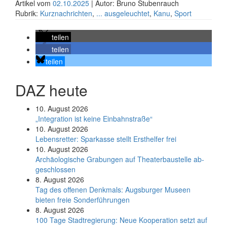
Artikel vom
02.10.2025
| Autor: Bruno Stubenrauch
Rubrik:
Kurznachrichten
,
... ausgeleuchtet
,
Kanu
,
Sport
teilen
teilen
teilen
DAZ heute
10. August 2026
„Integration ist keine Einbahnstraße“
10. August 2026
Le­bens­ret­ter: Spar­kas­se stellt Erst­hel­fer frei
10. August 2026
Ar­chäo­lo­gi­sche Gra­bun­gen auf Thea­ter­bau­stel­le ab­
ge­schlos­sen
8. August 2026
Tag des offenen Denkmals: Augsburger Museen
bieten freie Sonderführungen
8. August 2026
100 Tage Stadtregierung: Neue Kooperation setzt auf