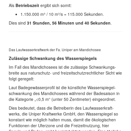
Als
Betriebszeit
ergibt sich somit:
1.150.000 m³ / 10 m³/s = 115.000 Sekunden.
Dies sind
31 Stunden, 56 Minuten und 40 Sekunden
.
Das Laufwasserkraftwerk der Fa. Uniper am Mandichosee
Zulässige Schwankung des Wasserspiegels
Im Fall des Mandichosees ist die zulässige Schwan­kungs­
breite aus natur­schutz- und freizeit­schutz­recht­licher Sicht wie
folgt geregelt:
Laut Badegewässerprofil ist die künstliche Wasser­spiegel­
schwan­kung des Mandicho­sees während der Bade­saison in
die Kategorie „<0,5 m“ (unter 50 Zenti­meter) einge­ordnet.
Dies bedeutet, dass die Betreiberin des Lauf­wasser­kraft­
werks, die Uniper Kraft­werke GmbH, den Wasser­spiegel so
konstant wie möglich halten muss, damit die öko­logi­schen
Funk­tionen der Uferzone und die Freizeit­nutzung, hier