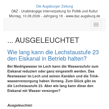
Die Augsburger Zeitung
DAZ - Unabhängige Internetzeitung für Politik und Kultur
Montag, 10.08.2026 - Jahrgang 18 - www.daz-augsburg.de
Toggle
navigati
... AUSGELEUCHTET
Wie lang kann die Lechstau­stufe 23
den Eiskanal in Betrieb halten?
Bei Niedrigwasser im Lech kann die Wasser­zufuhr zum
Eiskanal reduziert oder ganz einge­stellt werden. Das
Rest­wasser im Lech und seinen Kanälen und die Trink­
wasser­ver­sorgung haben Vorrang. Zum Glück gibt es
die Lech­stau­stufe 23. Aber wie lang kann diese den
Eiskanal mit Wasser versorgen?
Ausgeleuchtet: