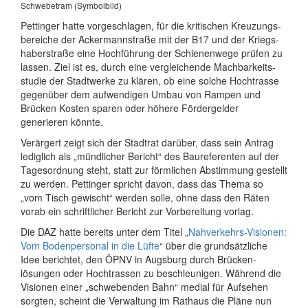
Schwebetram (Symbolbild)
Pettinger hatte vorgeschlagen, für die kritischen Kreuzungs­
bereiche der Acker­mann­straße mit der B17 und der Kriegs­
haber­straße eine Hoch­führung der Schienen­wege prüfen zu
lassen. Ziel ist es, durch eine ver­gleichende Machbar­keits­
studie der Stadtwerke zu klären, ob eine solche Hoch­trasse
gegenüber dem aufwendigen Umbau von Rampen und
Brücken Kosten sparen oder höhere Förder­gelder
generieren könnte.
Verärgert zeigt sich der Stadtrat darüber, dass sein Antrag
lediglich als „mündlicher Bericht“ des Bau­referenten auf der
Tages­ordnung steht, statt zur förmlichen Abstimmung gestellt
zu werden. Pettinger spricht davon, dass das Thema so
„vom Tisch gewischt“ werden solle, ohne dass den Räten
vorab ein schrift­licher Bericht zur Vor­bereitung vorlag.
Die DAZ hatte bereits unter dem Titel „
Nahverkehrs-Visionen:
Vom Boden­personal in die Lüfte
“ über die grund­sätz­liche
Idee berichtet, den ÖPNV in Augsburg durch Brücken­
lösungen oder Hochtrassen zu beschleu­nigen. Während die
Visionen einer „schwebenden Bahn“ medial für Aufsehen
sorgten, scheint die Verwaltung im Rathaus die Pläne nun