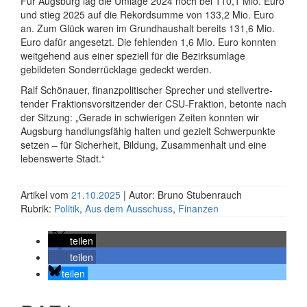
Für Augsburg lag die Umlage 2024 noch bei 110,1 Mio. Euro
und stieg 2025 auf die Rekord­summe von 133,2 Mio. Euro
an. Zum Glück waren im Grund­haushalt bereits 131,6 Mio.
Euro dafür angesetzt. Die fehlenden 1,6 Mio. Euro konnten
weit­gehend aus einer speziell für die Bezirks­umlage
gebildeten Sonder­rück­lage gedeckt werden.
Ralf Schönauer, finanz­politischer Sprecher und stell­ver­tre­
tender Fraktions­vor­sitzender der CSU-Fraktion, betonte nach
der Sitzung: „Gerade in schwie­rigen Zeiten konnten wir
Augsburg handlungs­fähig halten und gezielt Schwer­punkte
setzen – für Sicher­heit, Bildung, Zusammen­halt und eine
lebens­werte Stadt.“
Artikel vom
21.10.2025
| Autor: Bruno Stubenrauch
Rubrik:
Politik
,
Aus dem Ausschuss
,
Finanzen
teilen
teilen
teilen