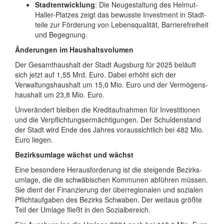
Stadtentwicklung
: Die Neu­gestal­tung des Helmut-
Haller-Platzes zeigt das bewusste Invest­ment in Stadt­
teile zur Förde­rung von Lebens­qualität, Barriere­freiheit
und Begegnung.
Änderungen im Haushaltsvolumen
Der Gesamthaushalt der Stadt Augsburg für 2025 beläuft
sich jetzt auf 1,55 Mrd. Euro. Dabei erhöht sich der
Verwaltungs­haushalt um 15,0 Mio. Euro und der Vermögens­
haushalt um 23,8 Mio. Euro.
Unverändert bleiben die Kredit­auf­nahmen für Investi­tionen
und die Ver­pflichtungs­ermäch­ti­gungen. Der Schulden­stand
der Stadt wird Ende des Jahres voraus­sichtlich bei 482 Mio.
Euro liegen.
Bezirksumlage wächst und wächst
Eine besondere Heraus­forderung ist die steigende Bezirks­
umlage, die die schwäbi­schen Kommunen abführen müssen.
Sie dient der Finan­zierung der über­regio­nalen und sozialen
Pflicht­aufgaben des Bezirks Schwaben. Der weitaus größte
Teil der Umlage fließt in den Sozial­bereich.