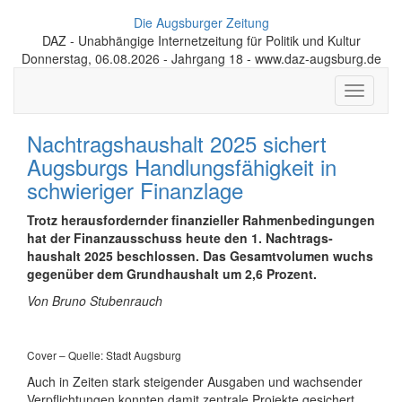
Die Augsburger Zeitung
DAZ - Unabhängige Internetzeitung für Politik und Kultur
Donnerstag, 06.08.2026 - Jahrgang 18 - www.daz-augsburg.de
Toggle
navigati
Nachtragshaushalt 2025 sichert
Augsburgs Handlungs­fähigkeit in
schwieriger Finanzlage
Trotz herausfordernder finanzi­eller Rahmen­bedingungen
hat der Finanz­ausschuss heute den 1. Nachtrags­
haushalt 2025 beschlossen. Das Gesamt­volumen wuchs
gegenüber dem Grund­haushalt um 2,6 Prozent.
Von Bruno Stubenrauch
Cover – Quelle: Stadt Augsburg
Auch in Zeiten stark steigender Ausgaben und wachsender
Ver­pflich­tungen konnten damit zentrale Projekte gesichert