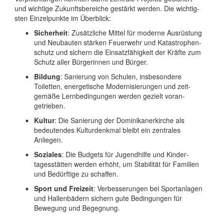
und wichtige Zukunfts­bereiche gestärkt werden. Die wichtig­
sten Einzel­punkte im Überblick:
Sicherheit
: Zusätzliche Mittel für moderne Aus­rüstung
und Neu­bauten stärken Feuer­wehr und Kata­strophen­
schutz und sichern die Einsatz­fähig­keit der Kräfte zum
Schutz aller Bürge­rinnen und Bürger.
Bildung
: Sanierung von Schulen, insbe­sondere
Toiletten, ener­getische Moder­ni­sierungen und zeit­
gemäße Lern­bedingungen werden gezielt voran­
getrieben.
Kultur
: Die Sanierung der Dominikaner­kirche als
bedeu­ten­des Kultur­denkmal bleibt ein zentrales
Anliegen.
Soziales
: Die Budgets für Jugend­hilfe und Kinder­
tages­stätten werden erhöht, um Stabi­lität für Familien
und Bedürf­tige zu schaffen.
Sport und Freizeit
: Verbesserungen bei Sport­anlagen
und Hallen­bädern sichern gute Bedingungen für
Bewegung und Begegnung.