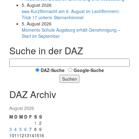
5. August 2026
swa Kurz­film­nacht am 6. August im Lech­flim­mern:
Trick 17 unterm Sternen­himmel
5. August 2026
Momento Schule Augsburg erhält Genehmigung –
Start im September
Suche in der DAZ
DAZ-Suche
Google-Suche
Suchen
DAZ Archiv
August 2026
M
D
M
D
F
S
S
1
2
3
4
5
6
7
8
9
10
11
12
13
14
15
16