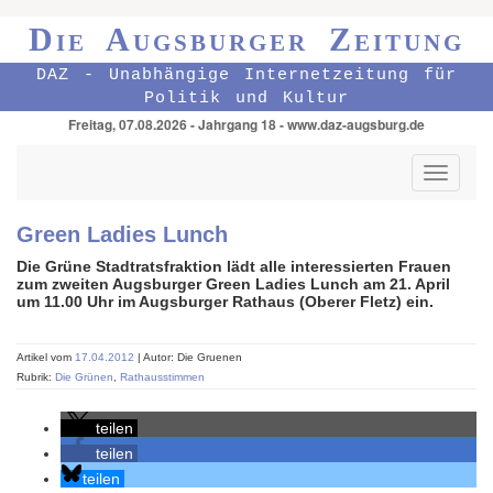
Die Augsburger Zeitung
DAZ - Unabhängige Internetzeitung für
Politik und Kultur
Freitag, 07.08.2026 - Jahrgang 18 - www.daz-augsburg.de
Toggle
navigati
Green Ladies Lunch
Die Grüne Stadtratsfraktion lädt alle interessierten Frauen
zum zweiten Augsburger Green Ladies Lunch am 21. April
um 11.00 Uhr im Augsburger Rathaus (Oberer Fletz) ein.
Artikel vom
17.04.2012
| Autor: Die Gruenen
Rubrik:
Die Grünen
,
Rathausstimmen
teilen
teilen
teilen