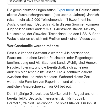
Gasttochter (Foto: Experiment/privat)
Die gemeinnützige Organisation
Experiment
ist Deutsch­lands
älteste Austausch­organi­sation (seit über 90 Jahren). Jährlich
reisen mehr als 2.000 Teil­nehmende mit Experiment ins
Ausland und nach Deutsch­land. In diesem Sommer kommen
Jugend­liche unter anderem aus Australien, Italien, Mexiko,
Neuseeland, der Slowakei, Tschechien und den USA. Auf der
Website stellen sie sich mit Profilen und kleinen Videos vor.
Wer Gastfamilie werden möchte
Fast alle können Gastfamilie werden: Allein­erzie­hende,
Paare mit und ohne Kinder, Patchwork- oder Regen­bogen­
familien, Jung und Alt, Stadt und Land. Wichtig sind Humor,
Neugier, Toleranz und die Bereit­schaft, sich auf einen
anderen Menschen einzu­lassen. Die Aufent­halte dauern
zwischen drei und zehn Monaten. Während dieser Zeit
werden die Familien von Experiment und einer ehren­
amtlichen Ansprech­person vor Ort betreut.
Der 14-jährige Gonzalo aus Mexiko reist im August an, lernt
bereits fleißig Deutsch, inter­essiert sich für Fußball,
Formel 1, trainiert Taekwondo und spielt Klavier. Für ihn ist