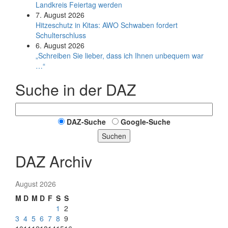
Land­kreis Feier­tag werden
7. August 2026
Hitzeschutz in Kitas: AWO Schwaben fordert
Schulterschluss
6. August 2026
„Schreiben Sie lieber, dass ich Ihnen unbequem war
…“
Suche in der DAZ
DAZ-Suche
Google-Suche
Suchen
DAZ Archiv
August 2026
M
D
M
D
F
S
S
1
2
3
4
5
6
7
8
9