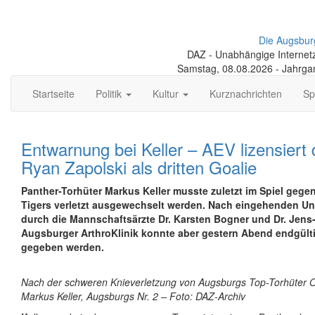
Die Augsbur
DAZ - Unabhängige Internetze
Samstag, 08.08.2026 - Jahrga
Startseite
Politik
Kultur
Kurznachrichten
Sp
Entwarnung bei Keller – AEV lizensiert
Ryan Zapolski als dritten Goalie
Panther-Torhüter Markus Keller musste zuletzt im Spiel gege
Tigers verletzt ausgewechselt werden. Nach eingehenden U
durch die Mannschaftsärzte Dr. Karsten Bogner und Dr. Jens-U
Augsburger ArthroKlinik konnte aber gestern Abend endgül
gegeben werden.
Nach der schweren Knieverletzung von Augsburgs Top-Torhüter Oliv
Markus Keller, Augsburgs Nr. 2 – Foto: DAZ-Archiv