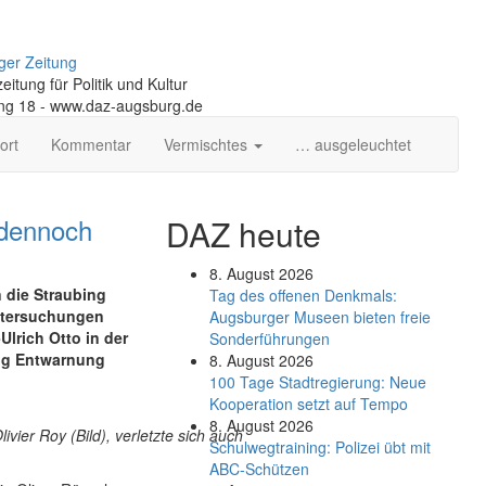
ger Zeitung
itung für Politik und Kultur
ng 18 - www.daz-augsburg.de
ort
Kommentar
Vermischtes
… ausgeleuchtet
 dennoch
DAZ heute
8. August 2026
n die Straubing
Tag des offenen Denkmals:
ntersuchungen
Augsburger Museen bieten freie
lrich Otto in der
Sonderführungen
tig Entwarnung
8. August 2026
100 Tage Stadtregierung: Neue
Kooperation setzt auf Tempo
8. August 2026
ier Roy (Bild), verletzte sich auch
Schul­weg­trai­ning: Poli­zei übt mit
ABC-Schüt­zen