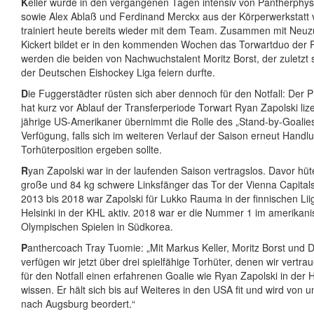
K
eller wurde in den vergangenen Tagen intensiv von Pantherphys
sowie Alex Ablaß und Ferdinand Merckx aus der Körperwerkstatt 
trainiert heute bereits wieder mit dem Team. Zusammen mit Neu
Kickert bildet er in den kommenden Wochen das Torwartduo der P
werden die beiden von Nachwuchstalent Moritz Borst, der zuletzt 
der Deutschen Eishockey Liga feiern durfte.
D
ie Fuggerstädter rüsten sich aber dennoch für den Notfall: De
hat kurz vor Ablauf der Transferperiode Torwart Ryan Zapolski lize
jährige US-Amerikaner übernimmt die Rolle des „Stand-by-Goalies
Verfügung, falls sich im weiteren Verlauf der Saison erneut Handl
Torhüterposition ergeben sollte.
R
yan Zapolski war in der laufenden Saison vertragslos. Davor hü
große und 84 kg schwere Linksfänger das Tor der Vienna Capitals
2013 bis 2018 war Zapolski für Lukko Rauma in der finnischen Lii
Helsinki in der KHL aktiv. 2018 war er die Nummer 1 im amerikani
Olympischen Spielen in Südkorea.
P
anthercoach Tray Tuomie: „Mit Markus Keller, Moritz Borst und D
verfügen wir jetzt über drei spielfähige Torhüter, denen wir vertrau
für den Notfall einen erfahrenen Goalie wie Ryan Zapolski in der 
wissen. Er hält sich bis auf Weiteres in den USA fit und wird von u
nach Augsburg beordert.“