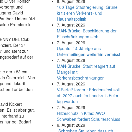
io Oliver Rönsch
8. August 2026
versorgt und
100 Tage Stadtregierung: Grüne
zugang David
kritisieren Verkehrs- und
anther. Unterstützt
Haushaltspolitik
seine Premiere in
7. August 2026
MAN-Brücke: Beschilderung der
Einschränkungen steht
r PENNY DEL-Club
7. August 2026
nziert. Der 34-
Update: 14-Jährige aus
“ und steht zur
Untermeitingen weiterhin vermisst
ungsbedarf auf der
7. August 2026
MAN-Brücke: Stadt reagiert auf
tete der 183 cm
Mängel mit
 in Österreich. Von
Verkehrsbeschränkungen
ga und Jokerit
7. August 2026
schen Tor bei den
V-Partei­³ fordert: Friedens­fest soll
ab 2027 auch im Land­kreis Feier­
tag werden
avid Kickert
7. August 2026
en. Es ist aber gut,
Hitzeschutz in Kitas: AWO
Hinterhand zu
Schwaben fordert Schulterschluss
ns nur bei Bedarf
6. August 2026
„Schreiben Sie lieber, dass ich