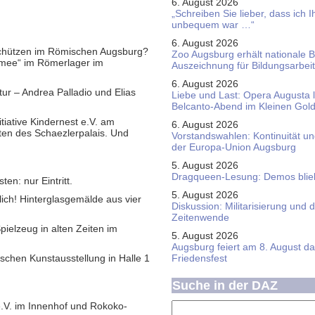
6. August 2026
„Schreiben Sie lieber, dass ich 
unbequem war …“
6. August 2026
schützen im Römischen Augsburg?
Zoo Augsburg erhält nationale 
rmee“ im Römerlager im
Auszeichnung für Bildungsarbeit
6. August 2026
ur – Andrea Palladio und Elias
Liebe und Last: Opera Augusta 
Belcanto-Abend im Kleinen Gol
iative Kindernest e.V. am
6. August 2026
ten des Schaezlerpalais. Und
Vorstandswahlen: Kontinuität u
der Europa-Union Augsburg
5. August 2026
Dragqueen-Lesung: Demos bliebe
n: nur Eintritt.
5. August 2026
lich! Hinterglasgemälde aus vier
Diskussion: Mi­li­ta­ri­sie­rung u
Zeitenwende
pielzeug in alten Zeiten im
5. August 2026
Augsburg feiert am 8. August d
schen Kunstausstellung in Halle 1
Friedensfest
Suche in der DAZ
 e.V. im Innenhof und Rokoko-