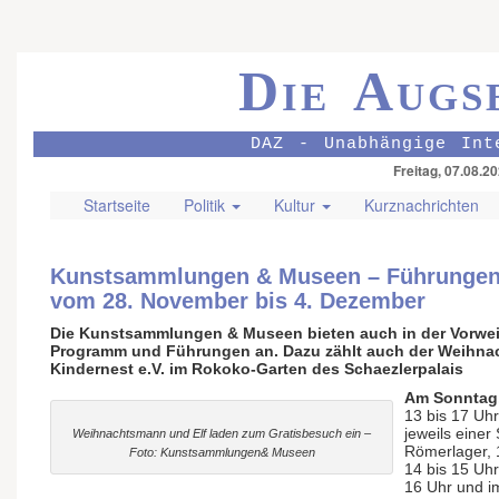
Die Augs
DAZ - Unabhängige Int
Freitag, 07.08.2
Startseite
Politik
Kultur
Kurznachrichten
Kunstsammlungen & Museen – Führungen 
vom 28. November bis 4. Dezember
Die Kunstsammlungen & Museen bieten auch in der Vorweih
Programm und Führungen an. Dazu zählt auch der Weihnacht
Kindernest e.V. im Rokoko-Garten des Schaezlerpalais
Am Sonntag,
13 bis 17 Uh
jeweils einer 
Weihnachtsmann und Elf laden zum Gratisbesuch ein –
Römerlager, 1
Foto: Kunstsammlungen& Museen
14 bis 15 Uh
16 Uhr und i