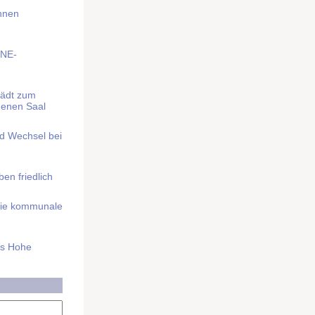
Ihnen
BNE-
lädt zum
denen Saal
nd Wechsel bei
n friedlich
nd die kommunale
as Hohe