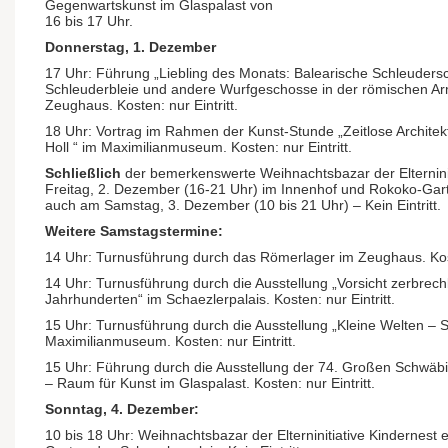
Gegenwartskunst im Glaspalast von
16 bis 17 Uhr.
Donnerstag, 1. Dezember
17 Uhr: Führung „Liebling des Monats: Balearische Schleuder
Schleuderbleie und andere Wurfgeschosse in der römischen A
Zeughaus. Kosten: nur Eintritt.
18 Uhr: Vortrag im Rahmen der Kunst-Stunde „Zeitlose Architekt
Holl “ im Maximilianmuseum. Kosten: nur Eintritt.
Schließlich
der bemerkenswerte Weihnachtsbazar der Elterninit
Freitag, 2. Dezember (16-21 Uhr) im Innenhof und Rokoko-Gar
auch am Samstag, 3. Dezember (10 bis 21 Uhr) – Kein Eintritt.
Weitere Samstagstermine:
14 Uhr: Turnusführung durch das Römerlager im Zeughaus. Koste
14 Uhr: Turnusführung durch die Ausstellung „Vorsicht zerbrech
Jahrhunderten“ im Schaezlerpalais. Kosten: nur Eintritt.
15 Uhr: Turnusführung durch die Ausstellung „Kleine Welten – S
Maximilianmuseum. Kosten: nur Eintritt.
15 Uhr: Führung durch die Ausstellung der 74. Großen Schwäbi
– Raum für Kunst im Glaspalast. Kosten: nur Eintritt.
Sonntag, 4. Dezember:
10 bis 18 Uhr: Weihnachtsbazar der Elterninitiative Kindernest