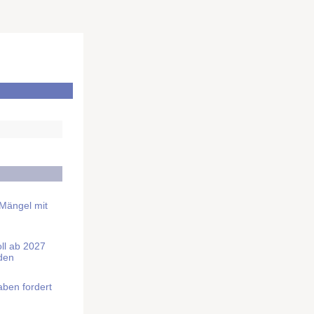
 Mängel mit
soll ab 2027
rden
aben fordert