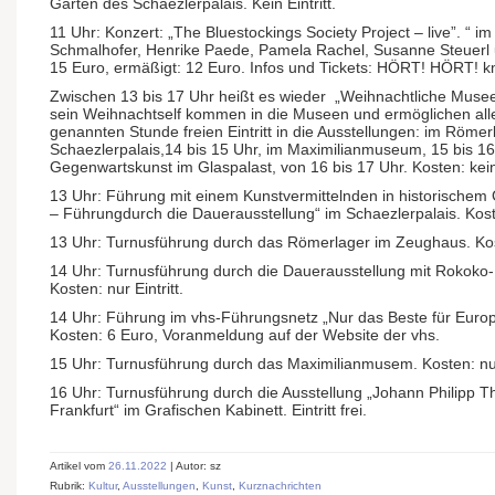
Garten des Schaezlerpalais. Kein Eintritt.
11 Uhr: Konzert: „The Bluestockings Society Project – live”. “ 
Schmalhofer, Henrike Paede, Pamela Rachel, Susanne Steuerl 
15 Euro, ermäßigt: 12 Euro. Infos und Tickets: HÖRT! HÖRT! 
Zwischen 13 bis 17 Uhr heißt es wieder „Weihnachtliche Mus
sein Weihnachtself kommen in die Museen und ermöglichen all
genannten Stunde freien Eintritt in die Ausstellungen: im Römerl
Schaezlerpalais,14 bis 15 Uhr, im Maximilianmuseum, 15 bis 1
Gegenwartskunst im Glaspalast, von 16 bis 17 Uhr. Kosten: kei
13 Uhr: Führung mit einem Kunstvermittelnden in historisc
– Führungdurch die Dauerausstellung“ im Schaezlerpalais. Kosten
13 Uhr: Turnusführung durch das Römerlager im Zeughaus. Koste
14 Uhr: Turnusführung durch die Dauerausstellung mit Rokoko-
Kosten: nur Eintritt.
14 Uhr: Führung im vhs-Führungsnetz „Nur das Beste für Eur
Kosten: 6 Euro, Voranmeldung auf der Website der vhs.
15 Uhr: Turnusführung durch das Maximilianmusem. Kosten: nur 
16 Uhr: Turnusführung durch die Ausstellung „Johann Philipp T
Frankfurt“ im Grafischen Kabinett. Eintritt frei.
Artikel vom
26.11.2022
| Autor: sz
Rubrik:
Kultur
,
Ausstellungen
,
Kunst
,
Kurznachrichten