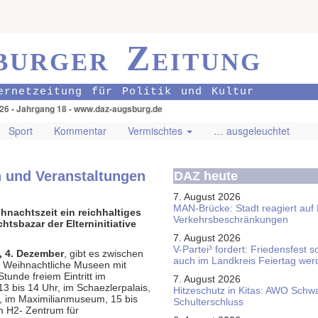
burger Zeitung
ernetzeitung für Politik und Kultur
026 - Jahrgang 18 - www.daz-augsburg.de
Sport
Kommentar
Vermischtes
… ausgeleuchtet
und Veranstaltungen
DAZ heute
7. August 2026
MAN-Brücke: Stadt reagiert auf
nachtszeit ein reichhaltiges
Verkehrsbeschränkungen
sbazar der Elterninitiative
7. August 2026
V-Partei­³ fordert: Friedens­fest 
 4. Dezember
, gibt es zwischen
auch im Land­kreis Feier­tag we
r Weihnachtliche Museen mit
Stunde freiem Eintritt im
7. August 2026
3 bis 14 Uhr, im Schaezlerpalais,
Hitzeschutz in Kitas: AWO Schw
r, im Maximilianmuseum, 15 bis
Schulterschluss
m H2- Zentrum für