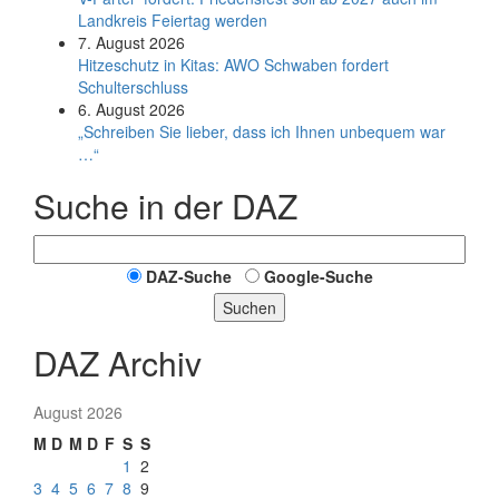
Land­kreis Feier­tag werden
7. August 2026
Hitzeschutz in Kitas: AWO Schwaben fordert
Schulterschluss
6. August 2026
„Schreiben Sie lieber, dass ich Ihnen unbequem war
…“
Suche in der DAZ
DAZ-Suche
Google-Suche
Suchen
DAZ Archiv
August 2026
M
D
M
D
F
S
S
1
2
3
4
5
6
7
8
9