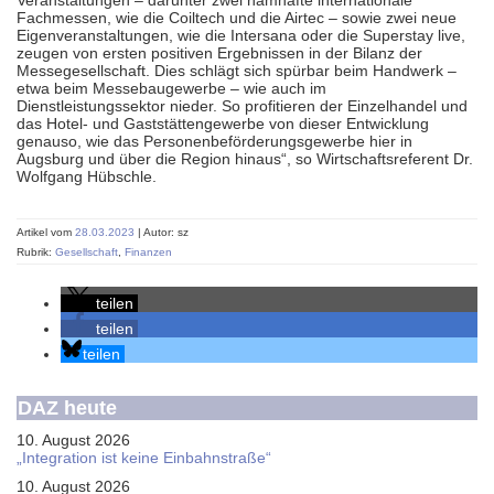
Veranstaltungen – darunter zwei namhafte internationale
Fachmessen, wie die Coiltech und die Airtec – sowie zwei neue
Eigenveranstaltungen, wie die Intersana oder die Superstay live,
zeugen von ersten positiven Ergebnissen in der Bilanz der
Messegesellschaft. Dies schlägt sich spürbar beim Handwerk –
etwa beim Messebaugewerbe – wie auch im
Dienstleistungssektor nieder. So profitieren der Einzelhandel und
das Hotel- und Gaststättengewerbe von dieser Entwicklung
genauso, wie das Personenbeförderungsgewerbe hier in
Augsburg und über die Region hinaus“, so Wirtschaftsreferent Dr.
Wolfgang Hübschle.
Artikel vom
28.03.2023
| Autor: sz
Rubrik:
Gesellschaft
,
Finanzen
teilen
teilen
teilen
DAZ heute
10. August 2026
„Integration ist keine Einbahnstraße“
10. August 2026