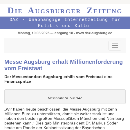
Die Augsburger Zeitung
DAZ - Unabhängige Internetzeitung für
Politik und Kultur
Montag, 10.08.2026 - Jahrgang 18 - www.daz-augsburg.de
Toggle
navigati
Messe Augsburg erhält Millionenförderung
vom Freistaat
Der Messestandort Augsburg erhält vom Freistaat eine
Finanzspritze
Messehalle Nr. 5 © DAZ
„Wir haben heute beschlossen, die Messe Augsburg mit zehn
Millionen Euro zu unterstützen, damit sie weiter stark ist und
neben den beiden großen Messeplätzen München und Nürnberg
bestehen kann.“ Dies gab Ministerpräsident Dr. Markus Söder
heute am Rande der Kabinettssitzung der Bayerischen