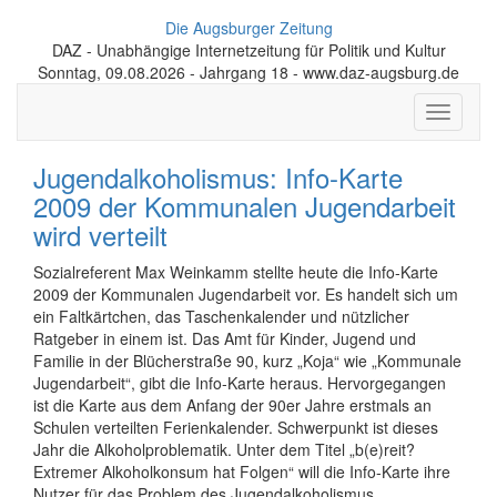
Die Augsburger Zeitung
DAZ - Unabhängige Internetzeitung für Politik und Kultur
Sonntag, 09.08.2026 - Jahrgang 18 - www.daz-augsburg.de
Toggle
navigati
Jugendalkoholismus: Info-Karte
2009 der Kommunalen Jugendarbeit
wird verteilt
Sozialreferent Max Weinkamm stellte heute die Info-Karte
2009 der Kommunalen Jugendarbeit vor. Es handelt sich um
ein Faltkärtchen, das Taschenkalender und nützlicher
Ratgeber in einem ist. Das Amt für Kinder, Jugend und
Familie in der Blücherstraße 90, kurz „Koja“ wie „Kommunale
Jugendarbeit“, gibt die Info-Karte heraus. Hervorgegangen
ist die Karte aus dem Anfang der 90er Jahre erstmals an
Schulen verteilten Ferienkalender. Schwerpunkt ist dieses
Jahr die Alkoholproblematik. Unter dem Titel „b(e)reit?
Extremer Alkoholkonsum hat Folgen“ will die Info-Karte ihre
Nutzer für das Problem des Jugendalkoholismus