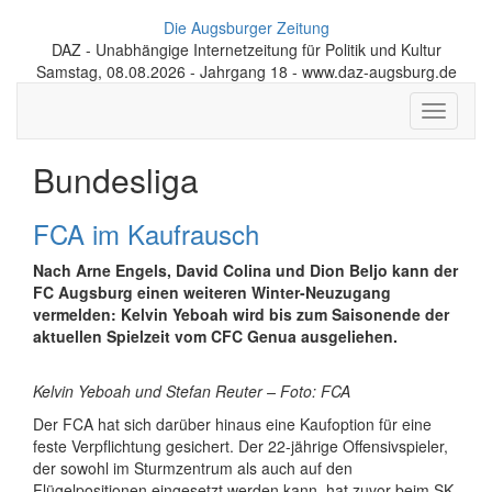
Die Augsburger Zeitung
DAZ - Unabhängige Internetzeitung für Politik und Kultur
Samstag, 08.08.2026 - Jahrgang 18 - www.daz-augsburg.de
Toggle
navigati
Bundesliga
FCA im Kaufrausch
Nach Arne Engels, David Colina und Dion Beljo kann der
FC Augsburg einen weiteren Winter-Neuzugang
vermelden: Kelvin Yeboah wird bis zum Saisonende der
aktuellen Spielzeit vom CFC Genua ausgeliehen.
Kelvin Yeboah und Stefan Reuter – Foto: FCA
Der FCA hat sich darüber hinaus eine Kaufoption für eine
feste Verpflichtung gesichert. Der 22-jährige Offensivspieler,
der sowohl im Sturmzentrum als auch auf den
Flügelpositionen eingesetzt werden kann, hat zuvor beim SK