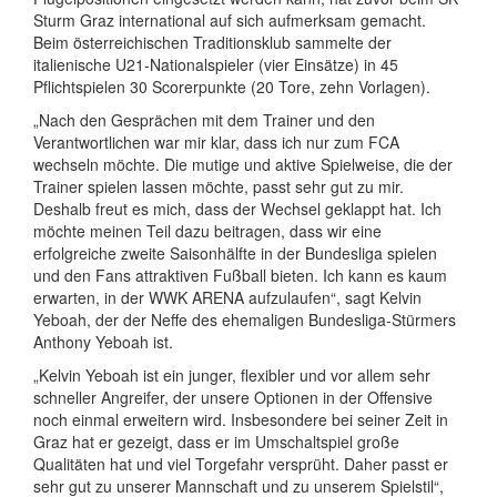
Sturm Graz international auf sich aufmerksam gemacht.
Beim österreichischen Traditionsklub sammelte der
italienische U21-Nationalspieler (vier Einsätze) in 45
Pflichtspielen 30 Scorerpunkte (20 Tore, zehn Vorlagen).
„Nach den Gesprächen mit dem Trainer und den
Verantwortlichen war mir klar, dass ich nur zum FCA
wechseln möchte. Die mutige und aktive Spielweise, die der
Trainer spielen lassen möchte, passt sehr gut zu mir.
Deshalb freut es mich, dass der Wechsel geklappt hat. Ich
möchte meinen Teil dazu beitragen, dass wir eine
erfolgreiche zweite Saisonhälfte in der Bundesliga spielen
und den Fans attraktiven Fußball bieten. Ich kann es kaum
erwarten, in der WWK ARENA aufzulaufen“, sagt Kelvin
Yeboah, der der Neffe des ehemaligen Bundesliga-Stürmers
Anthony Yeboah ist.
„Kelvin Yeboah ist ein junger, flexibler und vor allem sehr
schneller Angreifer, der unsere Optionen in der Offensive
noch einmal erweitern wird. Insbesondere bei seiner Zeit in
Graz hat er gezeigt, dass er im Umschaltspiel große
Qualitäten hat und viel Torgefahr versprüht. Daher passt er
sehr gut zu unserer Mannschaft und zu unserem Spielstil“,