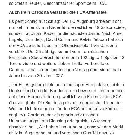
so Stefan Reuter, Geschäftsführer Sport beim FCA.
Auch Irvin Cardona verstärkt die FCA-Offensive
Es geht Schlag auf Schlag: Der FC Augsburg arbeitet nicht
nur sehr intensiv am Kader für die restlichen 19 Saisonspiele,
sondern auch am Kader für die nächsten Jahre. Nach Arne
Engels, Dion Beljo, David Čolina und Kelvin Yeboah hat sich
der FCA ab sofort auch mit Offensivspieler Irvin Cardona
verstärkt. Der 25-Jährige kommt vom französischen
Erstligisten Stade Brest, für den er in 102 Ligue 1-Spielen 18
Tore erzielte und weitere sieben Treffer vorbereitete.
Cardona erhält einen langfristigen Vertrag über viereinhalb
Jahre bis zum 30. Juni 2027.
„Der FC Augsburg bietet mir eine super Perspektive, mich in
Deutschland und der Bundesliga zu beweisen. Ich freue mich
auf diese Herausforderung, weil ich vom Potential des FCA
überzeugt bin. Die Bundesliga ist eine der besten Ligen der
Welt und ich freue mich, für den FCA auflaufen zu können“,
sagt Irvin Cardona, der die sportmedizinischen
Untersuchungen am Dienstag erfolgreich in Augsburg
absolviert hat. „Wir haben immer betont, dass wir den Markt
aktiv im Auge behalten und versuchen Qualität dazu zu