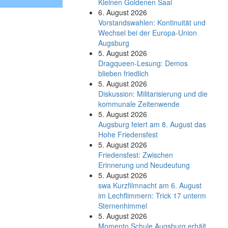
Kleinen Goldenen Saal
6. August 2026
Vorstandswahlen: Kontinuität und
Wechsel bei der Europa-Union
Augsburg
5. August 2026
Dragqueen-Lesung: Demos
blieben friedlich
5. August 2026
Diskussion: Mi­li­ta­ri­sie­rung und die
kommunale Zeitenwende
5. August 2026
Augsburg feiert am 8. August das
Hohe Friedensfest
5. August 2026
Friedensfest: Zwischen
Erinnerung und Neudeutung
5. August 2026
swa Kurz­film­nacht am 6. August
im Lech­flim­mern: Trick 17 unterm
Sternen­himmel
5. August 2026
Momento Schule Augsburg erhält