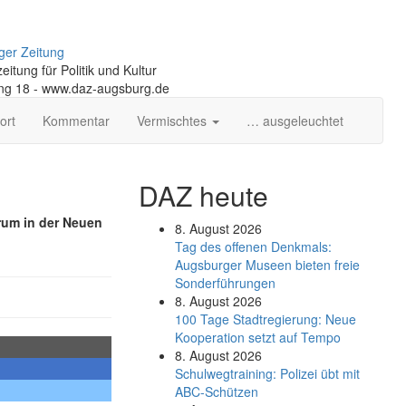
ger Zeitung
itung für Politik und Kultur
ng 18 - www.daz-augsburg.de
ort
Kommentar
Vermischtes
… ausgeleuchtet
DAZ heute
orum in der Neuen
8. August 2026
Tag des offenen Denkmals:
Augsburger Museen bieten freie
Sonderführungen
8. August 2026
100 Tage Stadtregierung: Neue
Kooperation setzt auf Tempo
8. August 2026
Schul­weg­trai­ning: Poli­zei übt mit
ABC-Schüt­zen