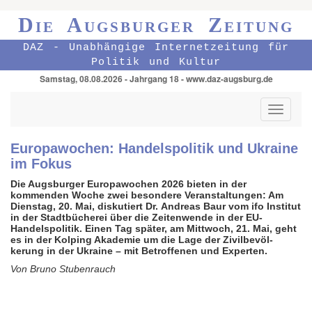
Die Augsburger Zeitung
DAZ - Unabhängige Internetzeitung für
Politik und Kultur
Samstag, 08.08.2026 - Jahrgang 18 - www.daz-augsburg.de
Toggle
navigati
Europawochen: Handelspolitik und Ukraine
im Fokus
Die Augsburger Europawochen 2026 bieten in der
kommenden Woche zwei besondere Veran­stal­tungen: Am
Dienstag, 20. Mai, diskutiert Dr. Andreas Baur vom ifo Institut
in der Stadt­bücherei über die Zeitenwende in der EU-
Handels­politik. Einen Tag später, am Mittwoch, 21. Mai, geht
es in der Kolping Akademie um die Lage der Zivil­bevöl­
kerung in der Ukraine – mit Betrof­fenen und Experten.
Von Bruno Stubenrauch