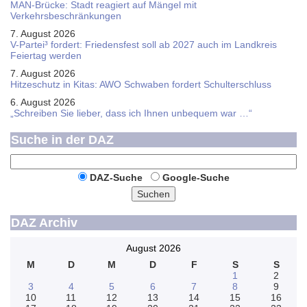
MAN-Brücke: Stadt reagiert auf Mängel mit
Verkehrsbeschränkungen
7. August 2026
V-Partei­³ fordert: Friedens­fest soll ab 2027 auch im Land­kreis
Feier­tag werden
7. August 2026
Hitzeschutz in Kitas: AWO Schwaben fordert Schulterschluss
6. August 2026
„Schreiben Sie lieber, dass ich Ihnen unbequem war …“
Suche in der DAZ
DAZ-Suche
Google-Suche
Suchen
DAZ Archiv
August 2026
M
D
M
D
F
S
S
1
2
3
4
5
6
7
8
9
10
11
12
13
14
15
16