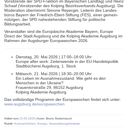
Vorsitzende der SPD-Fraktion im Baye­rischen Landtag) und Heinz
Schaaf (Vor­sitzender des Kolping Bezirks­verbands Augsburg). Die
Mode­ration übernimmt Simone Reperger, Leiterin des Landes­
büros Bayern der Friedrich-Ebert-Stiftung (FES), einer gemein­
nützigen, der SPD nahe­stehenden Stiftung für politi­sche
Bildungsarbeit.
Veranstalter sind die Europäische Akademie Bayern, Europe
Direct der Stadt Augsburg und die Kolping Akademie Augsburg im
Rahmen der Augsburger Europa­wochen 2026.
Dienstag, 20. Mai 2026 | 17:00–18:00 Uhr
Europe after work: Zeitenwende in der EU‑Handelspolitik
Stadtbücherei Augsburg, 1. Stock
Mittwoch, 21. Mai 2026 | 18:30–20:00 Uhr
Ein Leben im Ausnahmezustand: Wie geht es den
Menschen in der Ukraine?
Frauentorstraße 29, 86152 Augsburg
Kolping Akademie Augsburg
Das vollständige Programm der Europawochen findet sich unter:
www.augsburg.de/europawochen
Artikel vom
15.05.2026
| Autor: Bruno Stubenrauch
Rubrik:
Kurznachrichten
,
Europa
,
Veranstaltungshinweise