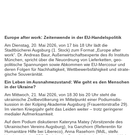
Europe after work: Zeitenwende in der EU-Handelspolitik
Am Dienstag, 20. Mai 2026, von 17 bis 18 Uhr lädt die
Stadtbücherei Augsburg (1. Stock) zum Format „Europe after
work“. Dr. Andreas Baur, Außen­wirt­schafts­experte des ifo Instituts
München, spricht über die Neuordnung von Liefer­ketten, geo­
politi­sche Spannungen sowie Abkommen wie EU-Mercosur und
deren Folgen für Nach­haltig­keit, Wett­bewerbs­fähigkeit und stra­te­
gische Souveränität.
Ein Leben im Ausnahmezustand: Wie geht es den Menschen
in der Ukraine?
Am Mittwoch, 21. Mai 2026, von 18.30 bis 20 Uhr steht die
ukraini­sche Zivil­bevöl­kerung im Mittel­punkt einer Podiums­dis­
kussion in der Kolping Akademie Augsburg (Frauentor­straße 29).
Im vierten Kriegsjahr geht das Leiden weiter – trotz geringerer
medialer Aufmerksamkeit.
Auf dem Podium diskutieren Kateryna Matey (Vor­sitzende des
Ukraini­schen Vereins Augsburg), Ira Ganzhorn (Referentin für
Humani­täre Hilfe bei Libereco), Anna Rasehorn (MdL, stellv.