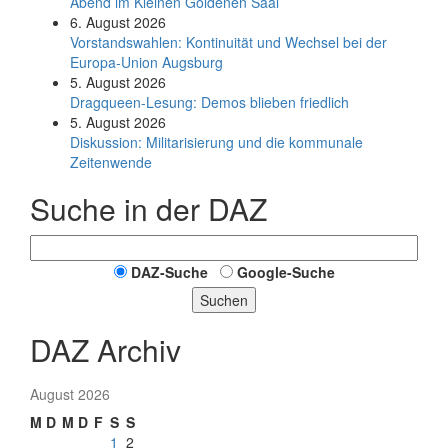
Abend im Kleinen Goldenen Saal
6. August 2026
Vorstandswahlen: Kontinuität und Wechsel bei der
Europa-Union Augsburg
5. August 2026
Dragqueen-Lesung: Demos blieben friedlich
5. August 2026
Diskussion: Mi­li­ta­ri­sie­rung und die kommunale
Zeitenwende
Suche in der DAZ
DAZ-Suche
Google-Suche
Suchen
DAZ Archiv
August 2026
M
D
M
D
F
S
S
1
2