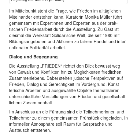
Im Mittelpunkt steht die Frage, wie Frieden im all­täg­lichen
Mit­einander entstehen kann. Kuratorin Monika Müller führt
gemeinsam mit Exper­tinnen und Experten aus der prak­
tischen Friedens­arbeit durch die Aus­stellung. Zu Gast ist
diesmal die Werkstatt Soli­darische Welt, die seit 1980 mit
Bildungs­angeboten und Aktionen zu fairem Handel und inter­
nationaler Solidarität arbeitet.
Dialog und Begegnung
Die Ausstellung „FRIEDEN“ richtet den Blick bewusst weg
von Gewalt und Konflikten hin zu Möglich­keiten friedlichen
Zusammen­lebens. Dabei stehen jüdische Per­spek­tiven auf
Frieden, Dialog und Gerech­tig­keit im Vorder­grund. Künst­
lerische Arbeiten und ausge­wählte Objekte themati­sieren
unter­schied­liche Vor­stellungen von Frieden und gesell­schaft­
lichem Zusammenhalt.
Im Anschluss an die Führung sind die Teil­nehme­rinnen und
Teilnehmer zu einem gemein­samen Frühstück eingeladen. In
infor­meller Atmo­sphäre soll Raum für Gespräche und
Austausch entstehen.