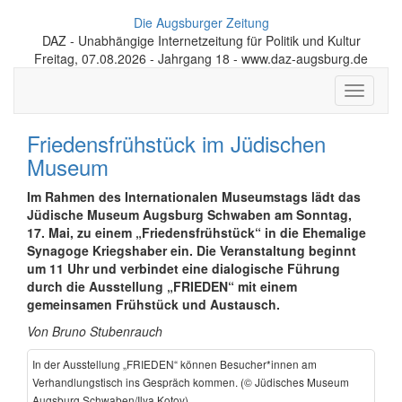
Die Augsburger Zeitung
DAZ - Unabhängige Internetzeitung für Politik und Kultur
Freitag, 07.08.2026 - Jahrgang 18 - www.daz-augsburg.de
Toggle
navigati
Friedensfrühstück im Jüdischen
Museum
Im Rahmen des Internationalen Museumstags lädt das
Jüdische Museum Augsburg Schwaben am Sonntag,
17. Mai, zu einem „Friedens­frühstück“ in die Ehemalige
Synagoge Kriegshaber ein. Die Ver­an­staltung beginnt
um 11 Uhr und verbindet eine dialogische Führung
durch die Ausstellung „FRIEDEN“ mit einem
gemeinsamen Frühstück und Austausch.
Von Bruno Stubenrauch
In der Ausstellung „FRIEDEN“ können Besucher*innen am
Verhandlungstisch ins Gespräch kommen. (© Jüdisches Museum
Augsburg Schwaben/Ilya Kotov)