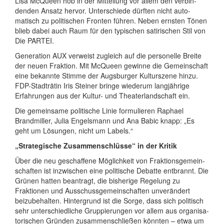
Lisa McQueen hob in der Mitteilung vor allem den verbin­
denden Ansatz hervor. Unter­schiede dürften nicht auto­
matisch zu politi­schen Fronten führen. Neben ernsten Tönen
blieb dabei auch Raum für den typischen satiri­schen Stil von
Die PARTEI.
Generation AUX verweist zugleich auf die perso­nelle Breite
der neuen Fraktion. Mit McQueen gewinne die Gemein­schaft
eine bekannte Stimme der Augs­burger Kultur­szene hinzu.
FDP-Stadt­rätin Iris Steiner bringe wiederum lang­jährige
Erfah­rungen aus der Kultur- und Theater­land­schaft ein.
Die gemeinsame politische Linie formu­lieren Raphael
Brandmiller, Julia Engelsmann und Ana Babic knapp: „Es
geht um Lösungen, nicht um Labels.“
„Strategische Zusammenschlüsse“ in der Kritik
Über die neu geschaffene Möglichkeit von Frak­tions­gemein­
schaften ist inzwi­schen eine politi­sche Debatte entbrannt. Die
Grünen hatten beantragt, die bisherige Regelung zu
Fraktionen und Aus­schuss­gemein­schaften unver­ändert
beizu­be­halten. Hinter­grund ist die Sorge, dass sich politisch
sehr unter­schied­liche Gruppie­rungen vor allem aus organi­sa­
tori­schen Gründen zusammen­schließen könnten – etwa um