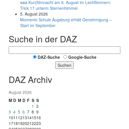
swa Kurz­film­nacht am 6. August im Lech­flim­mern:
Trick 17 unterm Sternen­himmel
5. August 2026
Momento Schule Augsburg erhält Genehmigung –
Start im September
Suche in der DAZ
DAZ-Suche
Google-Suche
Suchen
DAZ Archiv
August 2026
M
D
M
D
F
S
S
1
2
3
4
5
6
7
8
9
10
11
12
13
14
15
16
17
18
19
20
21
22
23