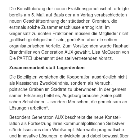
Die Konstituierung der neuen Frak­tions­gemein­schaft erfolgte
bereits am 5. Mai, auf Basis der am Vortag verab­schie­deten
neuen Geschäfts­ordnung der städti­schen Gremien, die
erstmals solche Zusammen­schlüsse er­möglicht. Im
Gegensatz zu echten Frak­tionen müssen die Mitglieder nicht
„politisch gleich­gesinnt“ sein, genießen aber die selben
organi­sa­tori­schen Vorteile. Zum Vorsitzenden wurde Raphael
Brandmiller von Generation AUX gewählt, Lisa McQueen von
Die PARTEI übernimmt den stellvertretenden Vorsitz.
Zusammenarbeit statt Lagerdenken
Die Beteiligten verstehen die Koope­ration aus­drücklich nicht
als klassisches Zweck­bündnis, sondern als Versuch,
politische Gräben im Stadtrat zu überwinden. In der gemein­
samen Erklärung heißt es, Augsburg brauche „keine politi­
schen Schubladen – sondern Menschen, die gemeinsam an
Lösungen arbeiten“.
Besonders Generation AUX beschreibt die neue Kon­stel­
lation als Fort­setzung ihres kommunal­politi­schen Selbst­ver­
ständ­nisses aus dem Wahlkampf. Man wolle prag­matische
und innova­tive Lösungen entwickeln und dabei bewusst über