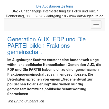
Die Augsburger Zeitung
DAZ - Unabhängige Internetzeitung für Politik und Kultur
Donnerstag, 06.08.2026 - Jahrgang 18 - www.daz-augsburg.de
Toggle
navigati
Generation AUX, FDP und Die
PARTEI bilden Fraktions­
gemeinschaft
Im Augsburger Stadtrat entsteht eine bundes­weit unge­
wöhn­liche politi­sche Kon­stella­tion: Generation AUX, die
FDP und Die PARTEI haben sich zu einer gemein­samen
Frak­tions­gemein­schaft zusammen­ge­schlossen. Die
Betei­ligten sprechen von einem „Gegen­entwurf zur
politi­schen Polari­sierung“ und wollen künftig
gemeinsam kommunal­politi­sche Ver­ant­wortung
übernehmen.
Von Bruno Stubenrauch