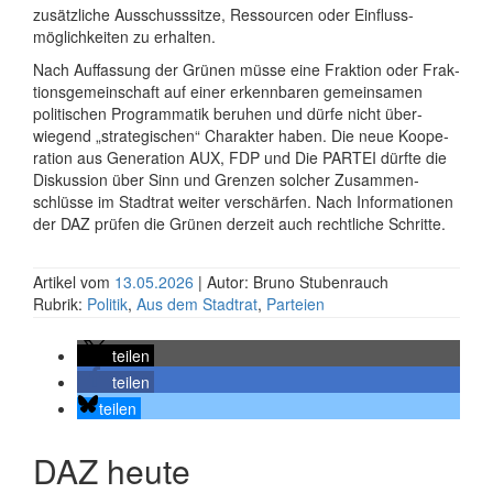
zusätz­liche Ausschuss­sitze, Ressourcen oder Einfluss­
möglich­keiten zu erhalten.
Nach Auffassung der Grünen müsse eine Fraktion oder Frak­
tions­gemein­schaft auf einer erkenn­baren gemein­samen
politi­schen Program­matik beruhen und dürfe nicht über­
wiegend „strate­gischen“ Charakter haben. Die neue Koope­
ration aus Generation AUX, FDP und Die PARTEI dürfte die
Dis­kussion über Sinn und Grenzen solcher Zusammen­
schlüsse im Stadtrat weiter ver­schärfen. Nach Infor­ma­tionen
der DAZ prüfen die Grünen derzeit auch rechtliche Schritte.
Artikel vom
13.05.2026
| Autor: Bruno Stubenrauch
Rubrik:
Politik
,
Aus dem Stadtrat
,
Parteien
teilen
teilen
teilen
DAZ heute