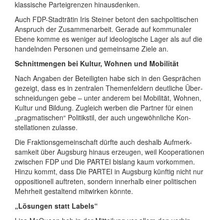
klassi­sche Partei­grenzen hinausdenken.
Auch FDP-Stadträtin Iris Steiner betont den sach­politi­schen
Anspruch der Zusammen­arbeit. Gerade auf kommunaler
Ebene komme es weniger auf ideo­logische Lager als auf die
handeln­den Personen und gemeinsame Ziele an.
Schnittmengen bei Kultur, Wohnen und Mobilität
Nach Angaben der Beteiligten habe sich in den Gesprä­chen
gezeigt, dass es in zentralen Themen­feldern deutliche Über­
schnei­dungen gebe – unter anderem bei Mobilität, Wohnen,
Kultur und Bildung. Zugleich werben die Partner für einen
„prag­matischen“ Politik­stil, der auch unge­wöhn­liche Kon­
stella­tionen zulasse.
Die Fraktionsgemeinschaft dürfte auch deshalb Auf­merk­
samkeit über Augsburg hinaus erzeugen, weil Koopera­tionen
zwischen FDP und Die PARTEI bislang kaum vorkommen.
Hinzu kommt, dass Die PARTEI in Augsburg künftig nicht nur
oppo­sitio­nell auftreten, sondern innerhalb einer politi­schen
Mehrheit gestaltend mitwirken könnte.
„Lösungen statt Labels“