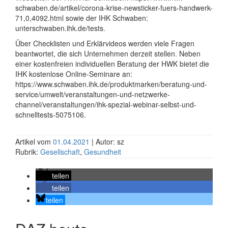
schwaben.de/artikel/corona-krise-newsticker-fuers-handwerk-
71,0,4092.html sowie der IHK Schwaben:
unterschwaben.ihk.de/tests.
Über Checklisten und Erklärvideos werden viele Fragen
beantwortet, die sich Unternehmen derzeit stellen. Neben
einer kostenfreien individuellen Beratung der HWK bietet die
IHK kostenlose Online-Seminare an:
https://www.schwaben.ihk.de/produktmarken/beratung-und-
service/umwelt/veranstaltungen-und-netzwerke-
channel/veranstaltungen/ihk-spezial-webinar-selbst-und-
schnelltests-5075106.
Artikel vom
01.04.2021
| Autor: sz
Rubrik:
Gesellschaft
,
Gesundheit
teilen
teilen
teilen