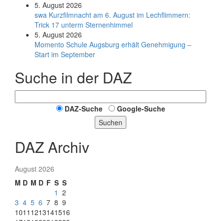
5. August 2026
swa Kurz­film­nacht am 6. August im Lech­flim­mern:
Trick 17 unterm Sternen­himmel
5. August 2026
Momento Schule Augsburg erhält Genehmigung –
Start im September
Suche in der DAZ
DAZ-Suche
Google-Suche
Suchen
DAZ Archiv
August 2026
M
D
M
D
F
S
S
1
2
3
4
5
6
7
8
9
10
11
12
13
14
15
16