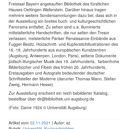
Freistaat Bayern angekauften Bibliothek des fürstlichen
Hauses Oettingen-Wallerstein. Darüber hinaus tragen
mehrere weitere Sondersammlungen dazu bei, dass sich in
der Ausstellung ein breites buch- und kulturgeschichtlichen
Panorama entfaltet. Zu sehen sind u.a. illuminierte
mittelalterliche Handschriften, die nur selten den Tresor
verlassen, meisterliche Pariser Renaissance-Einbände aus
Fugger-Besitz, Holzschnitt- und Kupferstichillustrationen des
16.-18. Jahrhunderts aus europäischen Kunstzentren
(Augsburg, Antwerpen, London, Paris), seltene Dokumente
jüdisch-liturgischer Musik des 19. Jahrhunderts, farbenfrohe
Bilderbücher und Fibeln des frühen 20. Jahrhunderts,
Erstausgaben und Autografe bedeutender deutscher
Schriftsteller der Moderne (darunter Thomas Mann, Stefan
Zweig, Hermann Hesse).
Zur Ausstellung erscheint ein reich bebilderter Katalog,
bestellbar über dir@bibliothek.uni-augsburg.de
(Foto: Dame 1924 © Universität Augsburg)
Artikel vom
02.11.2021
| Autor: sz
Rubrik:
Universität
,
Kurznachrichten