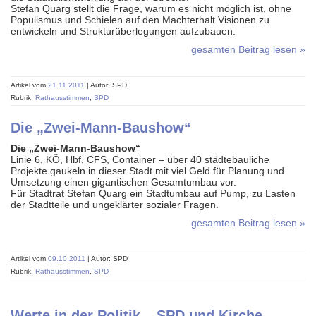
Stefan Quarg stellt die Frage, warum es nicht möglich ist, ohne
Populismus und Schielen auf den Machterhalt Visionen zu
entwickeln und Strukturüberlegungen aufzubauen.
gesamten Beitrag lesen »
Artikel vom
21.11.2011
| Autor: SPD
Rubrik:
Rathausstimmen
,
SPD
Die „Zwei-Mann-Baushow“
Die „Zwei-Mann-Baushow“
Linie 6, KÖ, Hbf, CFS, Container – über 40 städtebauliche
Projekte gaukeln in dieser Stadt mit viel Geld für Planung und
Umsetzung einen gigantischen Gesamtumbau vor.
Für Stadtrat Stefan Quarg ein Stadtumbau auf Pump, zu Lasten
der Stadtteile und ungeklärter sozialer Fragen.
gesamten Beitrag lesen »
Artikel vom
09.10.2011
| Autor: SPD
Rubrik:
Rathausstimmen
,
SPD
Werte in der Politik – SPD und Kirche