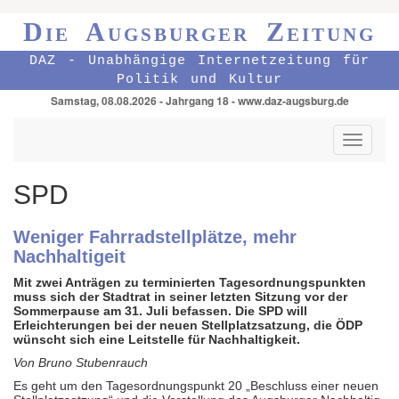
Die Augsburger Zeitung
DAZ - Unabhängige Internetzeitung für
Politik und Kultur
Samstag, 08.08.2026 - Jahrgang 18 - www.daz-augsburg.de
Toggle
navigati
SPD
Weniger Fahrradstellplätze, mehr
Nachhaltigeit
Mit zwei Anträgen zu terminierten Tagesord­nungs­punkten
muss sich der Stadtrat in seiner letzten Sitzung vor der
Sommerpause am 31. Juli befassen. Die SPD will
Erleichterungen bei der neuen Stellplatzsatzung, die ÖDP
wünscht sich eine Leitstelle für Nachhaltigkeit.
Von Bruno Stubenrauch
Es geht um den Tagesordnungspunkt 20 „Beschluss einer neuen