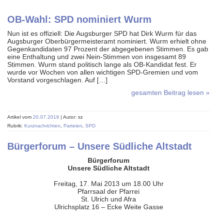
OB-Wahl: SPD nominiert Wurm
Nun ist es offiziell: Die Augsburger SPD hat Dirk Wurm für das
Augsburger Oberbürgermeisteramt nominiert. Wurm erhielt ohne
Gegenkandidaten 97 Prozent der abgegebenen Stimmen. Es gab
eine Enthaltung und zwei Nein-Stimmen von insgesamt 89
Stimmen. Wurm stand politisch lange als OB-Kandidat fest. Er
wurde vor Wochen von allen wichtigen SPD-Gremien und vom
Vorstand vorgeschlagen. Auf […]
gesamten Beitrag lesen »
Artikel vom
20.07.2019
| Autor: sz
Rubrik:
Kurznachrichten
,
Parteien
,
SPD
Bürgerforum – Unsere Südliche Altstadt
Bürgerforum
Unsere Südliche Altstadt
Freitag, 17. Mai 2013 um 18.00 Uhr
Pfarrsaal der Pfarrei
St. Ulrich und Afra
Ulrichsplatz 16 – Ecke Weite Gasse