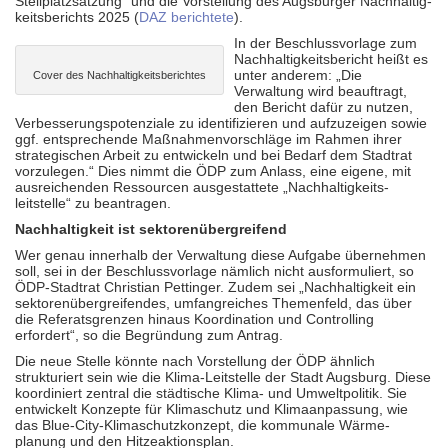
Stellplatzsatzung“ und die Vorstellung des Augsburger Nachhaltig­
keits­berichts 2025 (
DAZ berichtete
).
In der Beschluss­vorlage zum
Nach­haltig­keits­bericht heißt es
unter anderem: „Die
Cover des Nachhaltigkeitsberichtes
Verwaltung wird beauftragt,
den Bericht dafür zu nutzen,
Verbesserungs­potenziale zu identi­fizieren und aufzuzeigen sowie
ggf. entsprechende Maßnahmen­vorschläge im Rahmen ihrer
strategischen Arbeit zu entwickeln und bei Bedarf dem Stadtrat
vorzulegen.“ Dies nimmt die ÖDP zum Anlass, eine eigene, mit
ausreichenden Ressourcen ausgestattete „Nachhaltig­keits­
leitstelle“ zu beantragen.
Nachhaltigkeit ist sektorenübergreifend
Wer genau innerhalb der Verwaltung diese Aufgabe übernehmen
soll, sei in der Beschluss­vorlage nämlich nicht ausformuliert, so
ÖDP-Stadtrat Christian Pettinger. Zudem sei „Nachhaltigkeit ein
sektoren­über­greifendes, umfangreiches Themenfeld, das über
die Referats­grenzen hinaus Koordination und Controlling
erfordert“, so die Begründung zum Antrag.
Die neue Stelle könnte nach Vorstellung der ÖDP ähnlich
strukturiert sein wie die Klima-Leitstelle der Stadt Augsburg. Diese
koordiniert zentral die städtische Klima- und Umweltpolitik. Sie
entwickelt Konzepte für Klimaschutz und Klimaanpassung, wie
das Blue-City-Klimaschutz­konzept, die kommunale Wärme­
planung und den Hitzeaktionsplan.