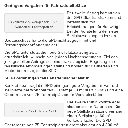
Geringere Vorgaben für Fahrradstellplätze
Der zweite Antrag kommt von
der SPD-Stadtrats­fraktion und
befasst sich mit
Es könnten 20% weniger sein – SPD-
Erleichterungen für Bauwillige.
Wunsch zu Fahrradplätzen
Bei der Vorstellung der neuen
Stellplatz­satzung im letzten
Bauausschuss hatte die SPD nicht zugestimmt und
Beratungsbedarf angemeldet.
Die SPD unterstützt die neue Stellplatz­satzung zwar
grundsätzlich, wünscht sich jedoch Nach­besserungen. Ziel des
jetzt gestellten Antrags sei eine praxis­taugliche Regelung, die
realistische Anforderungen stellt und Kosten für Bauherren und
Mieter begrenze, so die SPD.
SPD-Forderungen teils akademischer Natur
Konkret beantragt die SPD eine geringere Vorgabe für Fahrrad­
stell­plätze bei Wohnbauten (1 Platz je 30 m² statt 25 m²) und eine
Obergrenze von 75 Fahrradplätzen für Verkaufsstätten.
Der zweite Punkt könnte eher
akademischer Natur sein. Die
neue Stellplatz­satzung verlangt
Keine neue City Galerie in Sicht
einen Stellplatz je 60 m²
Verkaufsfläche. Die SPD-
Obergrenze von 75 Fahrrad­plätzen greift also erst ab 4.500 m²