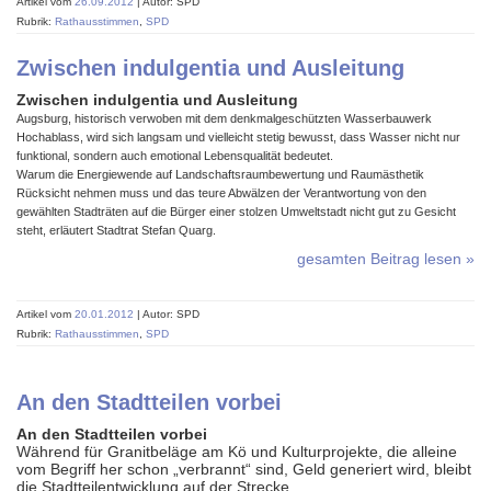
Artikel vom
26.09.2012
| Autor: SPD
Rubrik:
Rathausstimmen
,
SPD
Zwischen indulgentia und Ausleitung
Zwischen indulgentia und Ausleitung
Augsburg, historisch verwoben mit dem denkmalgeschützten Wasserbauwerk
Hochablass, wird sich langsam und vielleicht stetig bewusst, dass Wasser nicht nur
funktional, sondern auch emotional Lebensqualität bedeutet.
Warum die Energiewende auf Landschaftsraumbewertung und Raumästhetik
Rücksicht nehmen muss und das teure Abwälzen der Verantwortung von den
gewählten Stadträten auf die Bürger einer stolzen Umweltstadt nicht gut zu Gesicht
steht, erläutert Stadtrat Stefan Quarg.
gesamten Beitrag lesen »
Artikel vom
20.01.2012
| Autor: SPD
Rubrik:
Rathausstimmen
,
SPD
An den Stadtteilen vorbei
An den Stadtteilen vorbei
Während für Granitbeläge am Kö und Kulturprojekte, die alleine
vom Begriff her schon „verbrannt“ sind, Geld generiert wird, bleibt
die Stadtteilentwicklung auf der Strecke.