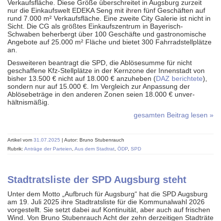
Verkaufsfläche. Diese Größe überschreitet in Augsburg zurzeit
nur die Einkaufswelt EDEKA Seng mit ihren fünf Geschäften auf
rund 7.000 m² Verkaufsfläche. Eine zweite City Galerie ist nicht in
Sicht. Die CG als größtes Einkaufs­zentrum in Bayerisch-
Schwaben beherbergt über 100 Geschäfte und gastro­nomische
Angebote auf 25.000 m² Fläche und bietet 300 Fahrradstellplätze
an.
Desweiteren beantragt die SPD, die Ablösesumme für nicht
geschaffene Kfz-Stellplätze in der Kernzone der Innenstadt von
bisher 13.500 € nicht auf 18.000 € anzuheben (
DAZ berichtete
),
sondern nur auf 15.000 €. Im Vergleich zur Anpassung der
Ablöse­beträge in den anderen Zonen seien 18.000 € unver­
hältnismäßig.
gesamten Beitrag lesen »
Artikel vom
31.07.2025
| Autor: Bruno Stubenrauch
Rubrik:
Anträge der Parteien
,
Aus dem Stadtrat
,
ÖDP
,
SPD
Stadtratsliste der SPD Augsburg steht
Unter dem Motto „Aufbruch für Augsburg“ hat die SPD Augsburg
am 19. Juli 2025 ihre Stadtratsliste für die Kommunalwahl 2026
vorgestellt. Sie setzt dabei auf Kontinuität, aber auch auf frischen
Wind. Von Bruno Stubenrauch Acht der zehn derzeitigen Stadträte