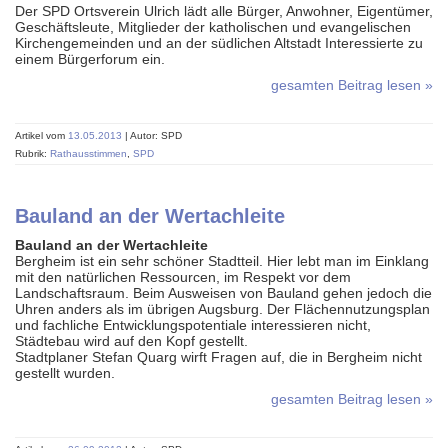
Der SPD Ortsverein Ulrich lädt alle Bürger, Anwohner, Eigentümer,
Geschäftsleute, Mitglieder der katholischen und evangelischen
Kirchengemeinden und an der südlichen Altstadt Interessierte zu
einem Bürgerforum ein.
gesamten Beitrag lesen »
Artikel vom
13.05.2013
| Autor: SPD
Rubrik:
Rathausstimmen
,
SPD
Bauland an der Wertachleite
Bauland an der Wertachleite
Bergheim ist ein sehr schöner Stadtteil. Hier lebt man im Einklang
mit den natürlichen Ressourcen, im Respekt vor dem
Landschaftsraum. Beim Ausweisen von Bauland gehen jedoch die
Uhren anders als im übrigen Augsburg. Der Flächen­nut­zungs­plan
und fachliche Ent­wicklungs­potentiale inter­essieren nicht,
Städtebau wird auf den Kopf gestellt.
Stadtplaner Stefan Quarg wirft Fragen auf, die in Bergheim nicht
gestellt wurden.
gesamten Beitrag lesen »