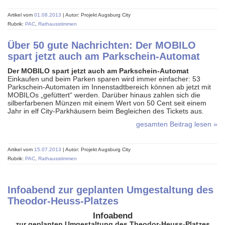
Artikel vom
01.08.2013
| Autor: Projekt Augsburg City
Rubrik:
PAC
,
Rathausstimmen
Über 50 gute Nachrichten: Der MOBILO
spart jetzt auch am Parkschein-Automat
Der MOBILO spart jetzt auch am Parkschein-Automat
Einkaufen und beim Parken sparen wird immer einfacher: 53
Parkschein-Automaten im Innen­stadtbereich können ab jetzt mit
MOBILOs „gefüttert“ werden. Darüber hinaus zahlen sich die
silberfarbenen Münzen mit einem Wert von 50 Cent seit einem
Jahr in elf City-Parkhäusern beim Begleichen des Tickets aus.
gesamten Beitrag lesen »
Artikel vom
15.07.2013
| Autor: Projekt Augsburg City
Rubrik:
PAC
,
Rathausstimmen
Infoabend zur geplanten Umgestaltung des
Theodor-Heuss-Platzes
Infoabend
zur geplanten Umgestaltung des Theodor-Heuss-Platzes