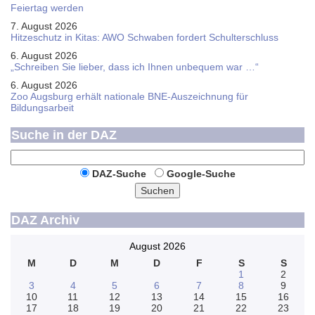
Feier­tag werden
7. August 2026
Hitzeschutz in Kitas: AWO Schwaben fordert Schulterschluss
6. August 2026
„Schreiben Sie lieber, dass ich Ihnen unbequem war …“
6. August 2026
Zoo Augsburg erhält nationale BNE-Auszeichnung für
Bildungsarbeit
Suche in der DAZ
DAZ-Suche
Google-Suche
Suchen
DAZ Archiv
August 2026
M
D
M
D
F
S
S
1
2
3
4
5
6
7
8
9
10
11
12
13
14
15
16
17
18
19
20
21
22
23