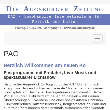
Die Augsburger Zeitung
DAZ - Unabhängige Internetzeitung für
Politik und Kultur
Freitag, 07.08.2026 - Jahrgang 18 - www.daz-augsburg.de
Toggle
navigati
PAC
Herzlich Willkommen am neuen Kö
Festprogramm mit Freifahrt, Live-Musik und
spektakulärer Lichtshow
Historischer Augenblick für Augsburg: Um 4.37 Uhr fährt nach
knapp zwei Jahren Umbauzeit die erste Straßenbahn am neuen
Königsplatz ab. Das neue Umsteigedreieck geht damit in Betrieb.
Von 10:30 bis 18 Uhr wird am neuen Kö gefeiert – mit kleinen
Überraschungen, Live-Musik und einer spektakulären Lichtshow.
Funktionierendes Haltestellendreieck, neugestalteter Kö-Park und
autofreier Platz können damit erstmals zusammen erlebt werden.