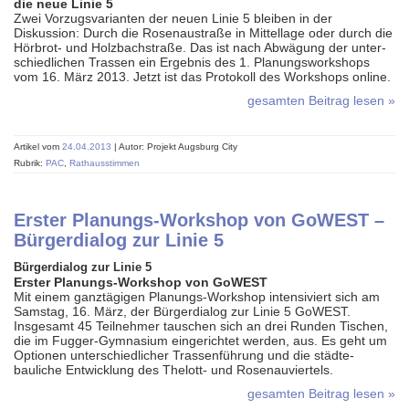
die neue Linie 5
Zwei Vorzugsvarianten der neuen Linie 5 bleiben in der
Diskussion: Durch die Rosenaustraße in Mittellage oder durch die
Hörbrot- und Holzbachstraße. Das ist nach Abwägung der unter­
schiedlichen Trassen ein Ergebnis des 1. Planungs­workshops
vom 16. März 2013. Jetzt ist das Protokoll des Workshops online.
gesamten Beitrag lesen »
Artikel vom
24.04.2013
| Autor: Projekt Augsburg City
Rubrik:
PAC
,
Rathausstimmen
Erster Planungs-Workshop von GoWEST –
Bürgerdialog zur Linie 5
Bürgerdialog zur Linie 5
Erster Planungs-Workshop von GoWEST
Mit einem ganztägigen Planungs-Workshop intensiviert sich am
Samstag, 16. März, der Bürger­dialog zur Linie 5 GoWEST.
Insgesamt 45 Teilnehmer tauschen sich an drei Runden Tischen,
die im Fugger-Gymnasium eingerichtet werden, aus. Es geht um
Optionen unterschiedlicher Trassenführung und die städte­
bauliche Entwicklung des Thelott- und Rosenauviertels.
gesamten Beitrag lesen »