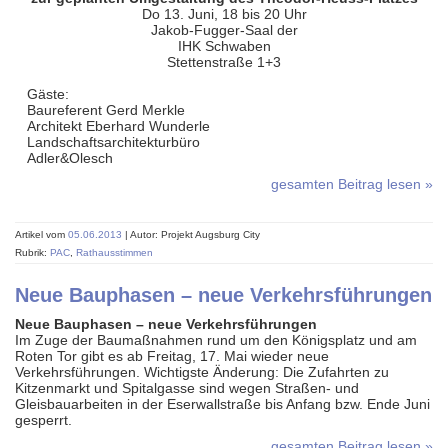
Do 13. Juni, 18 bis 20 Uhr
Jakob-Fugger-Saal der
IHK Schwaben
Stettenstraße 1+3
Gäste:
Baureferent Gerd Merkle
Architekt Eberhard Wunderle
Landschaftsarchitekturbüro
Adler&Olesch
gesamten Beitrag lesen »
Artikel vom
05.06.2013
| Autor: Projekt Augsburg City
Rubrik:
PAC
,
Rathausstimmen
Neue Bauphasen – neue Verkehrsführungen
Neue Bauphasen – neue Verkehrsführungen
Im Zuge der Baumaßnahmen rund um den Königsplatz und am
Roten Tor gibt es ab Freitag, 17. Mai wieder neue
Verkehrsführungen. Wichtigste Änderung: Die Zufahrten zu
Kitzenmarkt und Spitalgasse sind wegen Straßen- und
Gleisbauarbeiten in der Eserwallstraße bis Anfang bzw. Ende Juni
gesperrt.
gesamten Beitrag lesen »