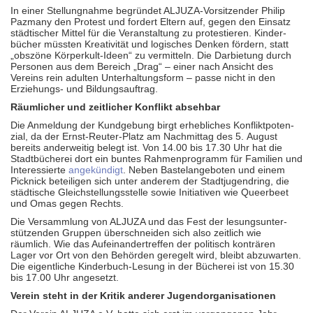
In einer Stellungnahme begründet ALJUZA-Vor­sitzender Philip
Pazmany den Protest und fordert Eltern auf, gegen den Einsatz
städti­scher Mittel für die Ver­an­staltung zu prote­stieren. Kinder­
bücher müssten Krea­tivität und logisches Denken fördern, statt
„obszöne Körperkult-Ideen“ zu ver­mitteln. Die Dar­bietung durch
Personen aus dem Bereich „Drag“ – einer nach Ansicht des
Vereins rein adulten Unter­haltungs­form – passe nicht in den
Erzie­hungs- und Bildungs­auftrag.
Räumlicher und zeitlicher Konflikt absehbar
Die Anmeldung der Kundgebung birgt erhebliches Konflikt­poten­
zial, da der Ernst-Reuter-Platz am Nachmittag des 5. August
bereits ander­weitig belegt ist. Von 14.00 bis 17.30 Uhr hat die
Stadt­bücherei dort ein buntes Rahmen­programm für Familien und
Inter­essierte
ange­kündigt
. Neben Bastel­angeboten und einem
Picknick beteiligen sich unter anderem der Stadt­jugend­ring, die
städti­sche Gleich­stellungs­stelle sowie Ini­tia­tiven wie Queerbeet
und Omas gegen Rechts.
Die Versammlung von ALJUZA und das Fest der lesungs­unter­
stützenden Gruppen über­schneiden sich also zeitlich wie
räumlich. Wie das Auf­einan­der­treffen der politisch konträren
Lager vor Ort von den Behörden geregelt wird, bleibt abzu­warten.
Die eigent­liche Kinderbuch-Lesung in der Bücherei ist von 15.30
bis 17.00 Uhr angesetzt.
Verein steht in der Kritik anderer Jugendorganisationen