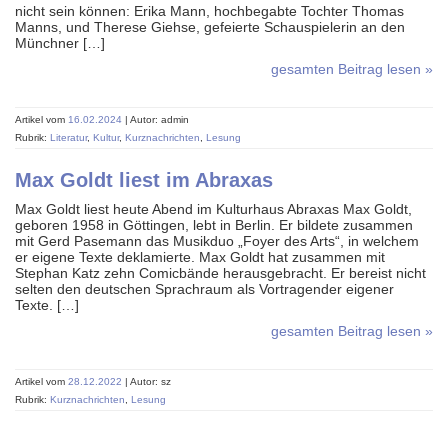
nicht sein können: Erika Mann, hochbegabte Tochter Thomas
Manns, und Therese Giehse, gefeierte Schauspielerin an den
Münchner […]
gesamten Beitrag lesen »
Artikel vom
16.02.2024
| Autor: admin
Rubrik:
Literatur
,
Kultur
,
Kurznachrichten
,
Lesung
Max Goldt liest im Abraxas
Max Goldt liest heute Abend im Kulturhaus Abraxas Max Goldt,
geboren 1958 in Göttingen, lebt in Berlin. Er bildete zusammen
mit Gerd Pasemann das Musikduo „Foyer des Arts“, in welchem
er eigene Texte deklamierte. Max Goldt hat zusammen mit
Stephan Katz zehn Comicbände herausgebracht. Er bereist nicht
selten den deutschen Sprachraum als Vortragender eigener
Texte. […]
gesamten Beitrag lesen »
Artikel vom
28.12.2022
| Autor: sz
Rubrik:
Kurznachrichten
,
Lesung