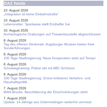
DAZ heute
10. August 2026
„Integration ist keine Einbahnstraße“
10. August 2026
Le­bens­ret­ter: Spar­kas­se stellt Erst­hel­fer frei
10. August 2026
Ar­chäo­lo­gi­sche Gra­bun­gen auf Thea­ter­bau­stel­le ab­ge­schlos­sen
8. August 2026
Tag des offenen Denkmals: Augsburger Museen bieten freie
Sonderführungen
8. August 2026
100 Tage Stadtregierung: Neue Kooperation setzt auf Tempo
8. August 2026
Schul­weg­trai­ning: Poli­zei übt mit ABC-Schüt­zen
8. August 2026
100 Tage Stadtregierung: Grüne kritisieren Verkehrs- und
Haushaltspolitik
7. August 2026
MAN-Brücke: Beschilderung der Einschränkungen steht
7. August 2026
Update: 14-Jährige aus Untermeitingen weiterhin vermisst