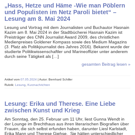
„Hass, Hetze und Häme -Wie man Pöblern
und Populisten im Netz Paroli bietet“ –
Lesung am 8. Mai 2024
Lesung und Vortrag mit dem Journalisten und Buchautor Hasnain
Kazim am 8. Mai 2024 in der Stadtbücherei Hasnain Kazim ist
Preisträger des CNN Journalist Award 2009, des christlichen
Medienpreises Goldener Kompass sowie des Medium Magazins
(3. Platz als Politikjournalist des Jahres 2016). Bekannt wurde der
studierte Politikwissenschaftler und Marineoffizier unter anderem
durch seine Tätigkeit als […]
gesamten Beitrag lesen »
Artikel vom
07.05.2024
| Autor: Bernhard Schiller
Rubrik:
Lesung
,
Kurznachrichten
Lesung: Erika und Therese. Eine Liebe
zwischen Kunst und Krieg
Am Sonntag, den 25. Februar um 11 Uhr, liest Gunna Wendt in
der Lounge im Brechthaus aus ihren literarischen Biografien über
Frauen, die sich selbst erfunden haben, darunter Liesl Karlstadt,
Erika Mann und Therese Giehse. Sie hätten unterschiedlicher