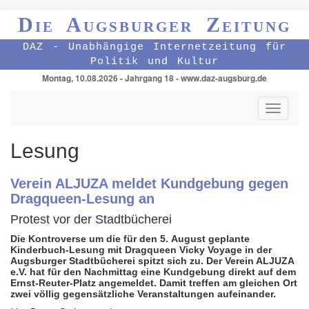
Die Augsburger Zeitung
DAZ - Unabhängige Internetzeitung für
Politik und Kultur
Montag, 10.08.2026 - Jahrgang 18 - www.daz-augsburg.de
Toggle
navigati
Lesung
Verein ALJUZA meldet Kundgebung gegen
Dragqueen-Lesung an
Protest vor der Stadtbücherei
Die Kontroverse um die für den 5. August geplante
Kinderbuch-Lesung mit Dragqueen Vicky Voyage in der
Augs­burger Stadt­bücherei spitzt sich zu. Der Verein ALJUZA
e.V. hat für den Nach­mittag eine Kund­gebung direkt auf dem
Ernst-Reuter-Platz angemeldet. Damit treffen am gleichen Ort
zwei völlig gegen­sätz­liche Ver­an­stal­tungen aufeinander.