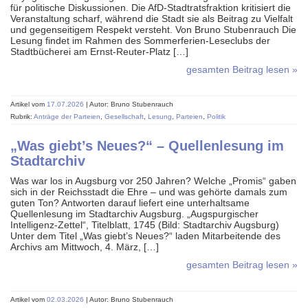
für politische Dis­kus­sionen. Die AfD-Stadt­rats­fraktion kriti­siert die
Ver­an­staltung scharf, während die Stadt sie als Beitrag zu Vielfalt
und gegen­seitigem Respekt versteht. Von Bruno Stubenrauch Die
Lesung findet im Rah­men des Sommer­ferien-Lese­clubs der
Stadt­büche­rei am Ernst-Reuter-Platz […]
gesamten Beitrag lesen »
Artikel vom
17.07.2026
| Autor: Bruno Stubenrauch
Rubrik:
Anträge der Parteien
,
Gesellschaft
,
Lesung
,
Parteien
,
Politik
„Was giebt’s Neues?“ – Quellenlesung im
Stadtarchiv
Was war los in Augsburg vor 250 Jahren? Welche „Promis“ gaben
sich in der Reichsstadt die Ehre – und was gehörte damals zum
guten Ton? Antworten darauf liefert eine unterhaltsame
Quellenlesung im Stadtarchiv Augsburg. „Augspurgischer
Intelligenz-Zettel“, Titelblatt, 1745 (Bild: Stadtarchiv Augsburg)
Unter dem Titel „Was giebt’s Neues?“ laden Mitarbeitende des
Archivs am Mittwoch, 4. März, […]
gesamten Beitrag lesen »
Artikel vom
02.03.2026
| Autor: Bruno Stubenrauch