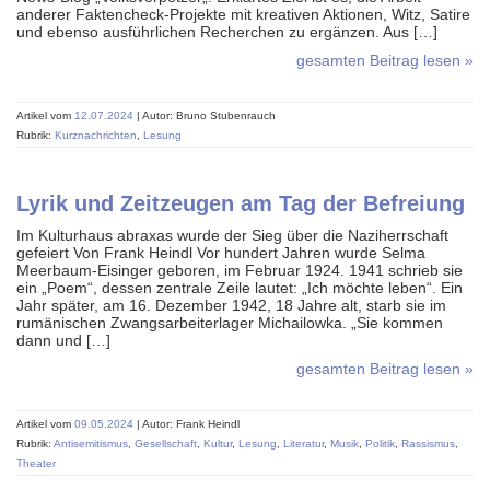
anderer Faktencheck-Projekte mit kreativen Aktionen, Witz, Satire
und ebenso ausführlichen Recherchen zu ergänzen. Aus […]
gesamten Beitrag lesen »
Artikel vom
12.07.2024
| Autor: Bruno Stubenrauch
Rubrik:
Kurznachrichten
,
Lesung
Lyrik und Zeitzeugen am Tag der Befreiung
Im Kulturhaus abraxas wurde der Sieg über die Naziherrschaft
gefeiert Von Frank Heindl Vor hundert Jahren wurde Selma
Meerbaum-Eisinger geboren, im Februar 1924. 1941 schrieb sie
ein „Poem“, dessen zentrale Zeile lautet: „Ich möchte leben“. Ein
Jahr später, am 16. Dezember 1942, 18 Jahre alt, starb sie im
rumänischen Zwangsarbeiterlager Michailowka. „Sie kommen
dann und […]
gesamten Beitrag lesen »
Artikel vom
09.05.2024
| Autor: Frank Heindl
Rubrik:
Antisemitismus
,
Gesellschaft
,
Kultur
,
Lesung
,
Literatur
,
Musik
,
Politik
,
Rassismus
,
Theater