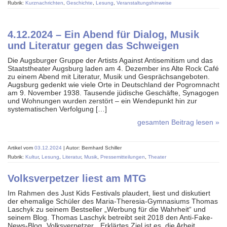
Rubrik:
Kurznachrichten
,
Geschichte
,
Lesung
,
Veranstaltungshinweise
4.12.2024 – Ein Abend für Dialog, Musik
und Literatur gegen das Schweigen
Die Augsburger Gruppe der Artists Against Antisemitism und das
Staatstheater Augsburg laden am 4. Dezember ins Alte Rock Café
zu einem Abend mit Literatur, Musik und Gesprächsangeboten.
Augsburg gedenkt wie viele Orte in Deutschland der Pogromnacht
am 9. November 1938. Tausende jüdische Geschäfte, Synagogen
und Wohnungen wurden zerstört – ein Wendepunkt hin zur
systematischen Verfolgung […]
gesamten Beitrag lesen »
Artikel vom
03.12.2024
| Autor: Bernhard Schiller
Rubrik:
Kultur
,
Lesung
,
Literatur
,
Musik
,
Pressemitteilungen
,
Theater
Volksverpetzer liest am MTG
Im Rahmen des Just Kids Festivals plaudert, liest und diskutiert
der ehemalige Schüler des Maria-Theresia-Gymnasiums Thomas
Laschyk zu seinem Bestseller „Werbung für die Wahrheit“ und
seinem Blog. Thomas Laschyk betreibt seit 2018 den Anti-Fake-
News-Blog „Volksverpetzer„. Erklärtes Ziel ist es, die Arbeit