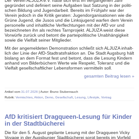
Der Verein ALJUZA e.V. hatte sich erst im ver­gangenen Jahr
gegründet und definiert seine Aufgaben laut Satzung in der politi­
schen Bildung und Jugend­arbeit. Bereits im Frühjahr war der
Verein jedoch in die Kritik geraten: Jugend­organi­sationen wie die
Grüne Jugend, die Jusos und die Linksjugend warfen dem Verein
perso­nelle und inhalt­liche Ver­flech­tungen mit der AfD vor und
bezeich­neten ihn als rechtes Tarn­projekt. ALJUZA weist diese
Vorwürfe zurück und betont die partei­poli­tische Unab­hängig­keit
sowie die Vielfalt seiner Mitglieder.
Mit der angemeldeten Demonstration schließt sich ALJUZA inhalt­
lich der Linie der AfD-Stadt­rats­fraktion an. Die Stadt Augsburg hält
bislang an dem Format fest und betont, dass die Lesung Kindern
anhand von Bilder­büchern Werte wie Respekt, Toleranz und die
Vielfalt gesell­schaft­licher Lebens­formen ver­mitteln soll.
gesamten Beitrag lesen »
Artikel vom
31.07.2026
| Autor: Bruno Stubenrauch
Rubrik:
Vermischtes
,
Aktion
,
Demo
,
Gesellschaft
,
Lesung
,
Lifestyle
,
Vortrag
AfD kritisiert Dragqueen-Lesung für Kinder
in der Stadtbücherei
Die für den 5. August geplante Lesung mit der Dragqueen Vicky
Voyage in der Augs­burger Stadt­bücherei sorgt bereits im Vorfeld