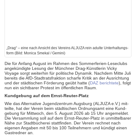
„Drag“ – eine nach Ansicht des Vereins ALJUZA rein adulte Unter­haltungs­
form (Bild: Monica Smekal / Gemini)
Die für Anfang August im Rahmen des Sommer­ferien-Leseclubs
ange­kündigte Lesung der Münchner Drag-Künst­lerin Vicky
Voyage sorgt weiter­hin für politi­sche Dynamik. Nachdem Mitte Juli
bereits die AfD-Stadt­rats­fraktion scharfe Kritik an der Aus­richtung
und der städti­schen Förderung geübt hatte (
DAZ berichtete
), folgt
nun ein sicht­barer Protest im öffent­lichen Raum.
Kundgebung auf dem Ernst-Reuter-Platz
Wie das Alternative Jugend­zentrum Augsburg (ALJUZA e.V.) mit­
teilte, hat der Verein beim städti­schen Ordnungs­amt eine Kund­
gebung für Mittwoch, den 5. August 2026 ab 15 Uhr ange­meldet.
Die Ver­sammlung soll auf dem Ernst-Reuter-Platz in unmittel­barer
Nähe zur Stadt­bücherei stattfinden. Der Verein rechnet nach
eigenen Angaben mit 50 bis 100 Teil­nehmern und kündigt einen
Gastredner an.