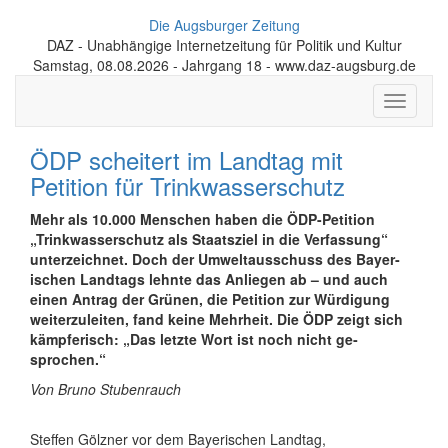
Die Augsburger Zeitung
DAZ - Unabhängige Internetzeitung für Politik und Kultur
Samstag, 08.08.2026 - Jahrgang 18 - www.daz-augsburg.de
Toggle
navigati
ÖDP scheitert im Landtag mit
Petition für Trink­wasser­schutz
Mehr als 10.000 Menschen haben die ÖDP-Petition
„Trink­wasser­schutz als Staatsziel in die Ver­fassung“
unter­zeichnet. Doch der Umwelt­aus­schuss des Bayer­
ischen Landtags lehnte das An­lie­gen ab – und auch
einen Antrag der Grünen, die Petition zur Wür­di­gung
weiter­zu­leiten, fand keine Mehrheit. Die ÖDP zeigt sich
kämpferisch: „Das letzte Wort ist noch nicht ge­
sprochen.“
Von Bruno Stubenrauch
Steffen Gölzner vor dem Bayerischen Landtag,