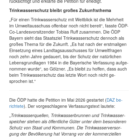
rück­sich­tigt und er­klärte die Petition für er­ledigt.
Trinkwasserschutz bleibt großes Zukunftsthema
„Für einen Trink­wasser­schutz mit Weit­blick ist die Mehrheit
im Umwelt­aus­schuss offenbar noch nicht bereit“, fasste ÖDP-
Co-Landes­vor­sit­zender Tobias Ruff zu­sam­men. Die ÖDP
Bayern sieht das Staatsziel Trink­wasser­schutz dennoch als
großes Thema für die Zukunft. „Es hat nach der erst­maligen
Ein­setzung eines Landtags­aus­schusses für Umwelt­fragen
noch zehn Jahre ge­dauert, bis der Schutz der natür­lichen
Lebens­grund­lagen 1984 in die Bayer­ische Ver­fassung auf­ge­
nommen wurde“, so Gölzner. „Es bleibt zu hoffen, dass auch
beim Trink­wasser­schutz das letzte Wort noch nicht ge­
sprochen ist.“
Die ÖDP hatte die Petition im Mai 2026 gestartet (
DAZ be­
rich­tete
). Der vor­ge­schlagene Ver­fassungstext lau­tete:
„
Trink­wasser­quellen, Trink­wasser­brunnen und Trink­wasser­
speicher stehen als öffent­liche Güter unter dem be­sonderen
Schutz von Staat und Kommunen. Die Trink­wasser­ver­sor­
gung der Be­völ­ke­rung hat Vorrang vor der kommer­ziellen