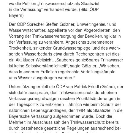
wo die Petition „Trinkwasserschutz als Staatsziel
in die Verfassung“ verhandelt wurde. (Bild: ÖDP
Bayern)
Der ÖDP-Sprecher Steffen Gölzner, Um­welt­in­ge­nieur und
Wasser­wirt­schaft­ler, appellierte vor den Ab­ge­ord­ne­ten, den
Vorrang der Trink­was­ser­ver­sor­gung der Be­völ­ke­rung klar in
der Ver­fassung zu ver­ankern. An­ge­sichts zu­neh­mender
Trockenheit, sin­kender Grund­was­ser­spiegel und des wach­
senden Wasser­bedarfs etwa durch Rechen­zentren sei dies
ein Akt kluger Weit­sicht. „Sauberes ge­nieß­bares Trink­wasser
ist keine Selbst­ver­ständ­lich­keit“, sagte Gölzner. „Wir sehen,
dass in anderen Erd­teilen regel­rechte Ver­tei­lungs­kämpfe
ums Wasser aus­ge­tragen werden.“
Unter­stützung erhielt die ÖDP von Patrick Friedl (Grüne), der
sich dafür aus­sprach, den Trink­wasser­schutz durch einen
Ver­fassungs­rang etwaigen raschen Pri­ori­täts­änderungen in
der Tages­poli­tik zu ent­ziehen – ähnlich wie beim Schutz der
natür­lichen Lebens­grund­lagen, der 1984 als Staatsziel in die
Bayer­ische Ver­fassung auf­ge­nommen wurde. Doch die
Mehrheit im Aus­schuss sah den Trink­wasser­schutz bereits
durch be­ste­hende gesetz­liche Rege­lungen aus­rei­chend be­