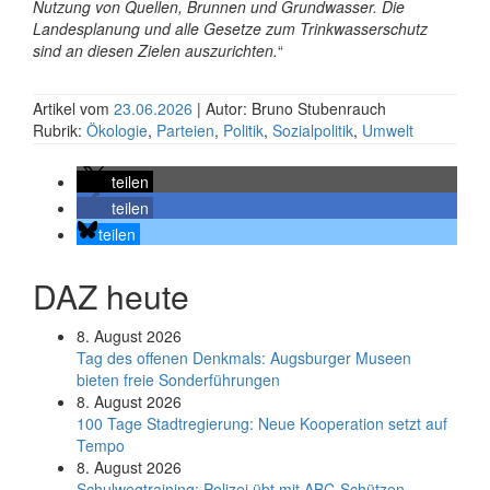
Nutzung von Quellen, Brunnen und Grund­wasser. Die
Landes­planung und alle Gesetze zum Trink­wasser­schutz
sind an diesen Zielen aus­zu­richten.
“
Artikel vom
23.06.2026
| Autor: Bruno Stubenrauch
Rubrik:
Ökologie
,
Parteien
,
Politik
,
Sozialpolitik
,
Umwelt
teilen
teilen
teilen
DAZ heute
8. August 2026
Tag des offenen Denkmals: Augsburger Museen
bieten freie Sonderführungen
8. August 2026
100 Tage Stadtregierung: Neue Kooperation setzt auf
Tempo
8. August 2026
Schul­weg­trai­ning: Poli­zei übt mit ABC-Schüt­zen