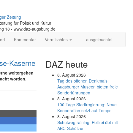
ger Zeitung
itung für Politik und Kultur
ng 18 - www.daz-augsburg.de
ort
Kommentar
Vermischtes
… ausgeleuchtet
ese-Kaserne
DAZ heute
erne weitergehen
8. August 2026
racht worden.
Tag des offenen Denkmals:
Augsburger Museen bieten freie
Sonderführungen
8. August 2026
100 Tage Stadtregierung: Neue
Kooperation setzt auf Tempo
8. August 2026
Schul­weg­trai­ning: Poli­zei übt mit
ABC-Schüt­zen