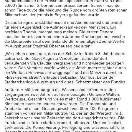
Stadtarchäologie der Presse den spektakulären Fund von rund
5.600 römischen Silbermünzen präsentierten. Schnell machte
schon Tage zuvor die Meldung die Runde vom größten römischen
Silberschatz, der jemals in Bayern gefunden wurde.
Dieses Ereignis weckt Sehnsucht und Abenteuerlust und bindet
für einen Augenblick die Aufmerksamkeit der Menschen. Ein
perfektes Thema, möchte man meinen. Die ersten Denare
tauchten bereits vor rund einem Jahr bei Grabungen auf, welche
die Bauarbeiten auf dem Gelände der ehemaligen Zeuna-Werke
im Augsburger Stadtteil Oberhausen begleiten.
„Wir gehen davon aus, dass der Schatz im frühen 3. Jahrhundert
außerhalb der Stadt Augusta Vindelicum, nahe der dort
verlaufenden Via Claudia, vergraben und nicht wieder geborgen
wurde. Das Versteck wurde wohl viele Jahrhunderte später durch
ein Wertach-Hochwasser weggespült und die Münzen damit im
Flusskies verstreut“, erläutert Sebastian Gairhos, Leiter der
Stadtarchäologie Augsburg und quasi Schatzmeister des Fundes.
Außer der Münzen bargen die Wissenschaftler*innen in den
vergangenen zwei Jahren auf dem besagten Gelände Waffen,
Werkzeuge, Geschirr und vieles mehr. Rund 1.000 Kubikmeter
Kiesboden mussten untersucht werden. Die Fragmente und
Artefakte mit einem Gesamtgewicht von über 400 Kilogramm
stammen von einem Militärstützpunkt, der an der Wertach im 1.
Jahrzehnt vor unserer Zeitrechnung dort eingerichtet wurde. Die
Funde sind in Teilen stark korrodiert, oft bis zur Unkenntlichkeit
verkrustet. Die Konservierung, Freilegung und wissenschaftliche