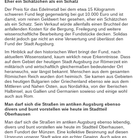
Eher ein Schätzchen als ein Schatz
Der Preis für das Edelmetall bei dem etwa 15 Kilogramm
schweren Fund liegt gegenwärtig bei gut 10.000 Euro und ist
damit, vom reinen Geldwert her gesehen, eher ein Schätzchen
als ein Schatz. Sein Verkauf würde allenfalls einen Bruchteil der
anfallenden Kosten für die Bergung, Freilegung und weitere
wissenschaftliche Bearbeitung der Fundstücke decken. Solidas
denkt jedoch gar nicht an eine Verwertung und überlässt den
Fund der Stadt Augsburg.
Im Hinblick auf den historischen Wert bringt der Fund, nach
aktuellem Wissensstand, kaum wirklich neue Erkenntnisse. Dass
auf dem Gebiet der heutigen Stadt Augsburg zur Römerzeit ein
militärisch und wirtschaftlich gleichermaßen bedeutender Ort
heranwuchs, war längst bekannt. Menschen aus dem gesamten
Römischen Reich wurden dort heimisch. Sie kamen aus Gebieten
des heutigen Bulgarien oder Griechenland ebenso wie aus dem
Mittleren und Nahen Osten, aus Nordafrika, von der Iberischen
Halbinsel, aus Gallien und Germanien sowieso und einige wohl
auch aus Rom.
Man darf sich die Straßen im antiken Augsburg ebenso
divers und bunt vorstellen wie heute im Stadtteil
Oberhausen
Man darf sich die Straßen im antiken Augsburg ebenso lebendig,
divers und bunt vorstellen wie heute im Stadtteil Oberhausen,
dem Fundort der Münzen. Eine kollektive Besinnung auf diesen
Ursprung unserer Stadt wäre ein echter Gewinn. Auch wäre es