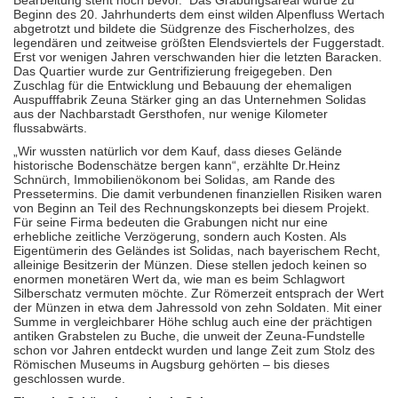
Bearbeitung steht noch bevor. Das Grabungsareal wurde zu
Beginn des 20. Jahrhunderts dem einst wilden Alpenfluss Wertach
abgetrotzt und bildete die Südgrenze des Fischerholzes, des
legendären und zeitweise größten Elendsviertels der Fuggerstadt.
Erst vor wenigen Jahren verschwanden hier die letzten Baracken.
Das Quartier wurde zur Gentrifizierung freigegeben. Den
Zuschlag für die Entwicklung und Bebauung der ehemaligen
Auspufffabrik Zeuna Stärker ging an das Unternehmen Solidas
aus der Nachbarstadt Gersthofen, nur wenige Kilometer
flussabwärts.
„Wir wussten natürlich vor dem Kauf, dass dieses Gelände
historische Bodenschätze bergen kann“, erzählte Dr.Heinz
Schnürch, Immobilienökonom bei Solidas, am Rande des
Pressetermins. Die damit verbundenen finanziellen Risiken waren
von Beginn an Teil des Rechnungskonzepts bei diesem Projekt.
Für seine Firma bedeuten die Grabungen nicht nur eine
erhebliche zeitliche Verzögerung, sondern auch Kosten. Als
Eigentümerin des Geländes ist Solidas, nach bayerischem Recht,
alleinige Besitzerin der Münzen. Diese stellen jedoch keinen so
enormen monetären Wert da, wie man es beim Schlagwort
Silberschatz vermuten möchte. Zur Römerzeit entsprach der Wert
der Münzen in etwa dem Jahressold von zehn Soldaten. Mit einer
Summe in vergleichbarer Höhe schlug auch eine der prächtigen
antiken Grabstelen zu Buche, die unweit der Zeuna-Fundstelle
schon vor Jahren entdeckt wurden und lange Zeit zum Stolz des
Römischen Museums in Augsburg gehörten – bis dieses
geschlossen wurde.