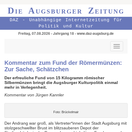
Die Augsburger Zeitung
DAZ - Unabhängige Internetzeitung für
Politik und Kultur
Freitag, 07.08.2026 - Jahrgang 18 - www.daz-augsburg.de
Toggle
navigati
Kommentar zum Fund der Römermünzen:
Zur Sache, Schätzchen
Der erfreuliche Fund von 15 Kilogramm römischer
Silbermünzen bringt die Augsburger Kulturpolitik einmal
mehr in Verlegenheit.
Kommentar von Jürgen Kannler
Foto: Brückelmair
Der Andrang war groß, als Vertreter*innen der Stadt Augsburg mit
stolzgeschwellter Brust im blitzsauberen Depot der