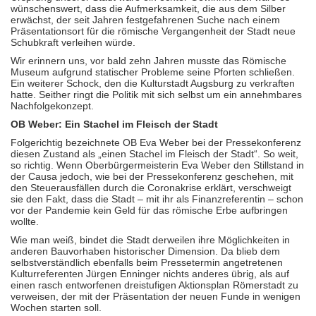
wünschenswert, dass die Aufmerksamkeit, die aus dem Silber
erwächst, der seit Jahren festgefahrenen Suche nach einem
Präsentationsort für die römische Vergangenheit der Stadt neue
Schubkraft verleihen würde.
Wir erinnern uns, vor bald zehn Jahren musste das Römische
Museum aufgrund statischer Probleme seine Pforten schließen.
Ein weiterer Schock, den die Kulturstadt Augsburg zu verkraften
hatte. Seither ringt die Politik mit sich selbst um ein annehmbares
Nachfolgekonzept.
OB Weber: Ein Stachel im Fleisch der Stadt
Folgerichtig bezeichnete OB Eva Weber bei der Pressekonferenz
diesen Zustand als „einen Stachel im Fleisch der Stadt“. So weit,
so richtig. Wenn Oberbürgermeisterin Eva Weber den Stillstand in
der Causa jedoch, wie bei der Pressekonferenz geschehen, mit
den Steuerausfällen durch die Coronakrise erklärt, verschweigt
sie den Fakt, dass die Stadt – mit ihr als Finanzreferentin – schon
vor der Pandemie kein Geld für das römische Erbe aufbringen
wollte.
Wie man weiß, bindet die Stadt derweilen ihre Möglichkeiten in
anderen Bauvorhaben historischer Dimension. Da blieb dem
selbstverständlich ebenfalls beim Pressetermin angetretenen
Kulturreferenten Jürgen Enninger nichts anderes übrig, als auf
einen rasch entworfenen dreistufigen Aktionsplan Römerstadt zu
verweisen, der mit der Präsentation der neuen Funde in wenigen
Wochen starten soll.