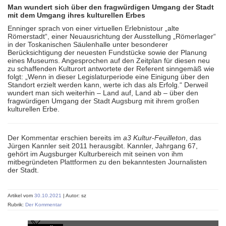
Man wundert sich über den fragwürdigen Umgang der Stadt
mit dem Umgang ihres kulturellen Erbes
Enninger sprach von einer virtuellen Erlebnistour „alte
Römerstadt“, einer Neuausrichtung der Ausstellung „Römerlager“
in der Toskanischen Säulenhalle unter besonderer
Berücksichtigung der neuesten Fundstücke sowie der Planung
eines Museums. Angesprochen auf den Zeitplan für diesen neu
zu schaffenden Kulturort antwortete der Referent sinngemäß wie
folgt: „Wenn in dieser Legislaturperiode eine Einigung über den
Standort erzielt werden kann, werte ich das als Erfolg.“ Derweil
wundert man sich weiterhin – Land auf, Land ab – über den
fragwürdigen Umgang der Stadt Augsburg mit ihrem großen
kulturellen Erbe.
Der Kommentar erschien bereits im
a3 Kultur-Feuilleton
, das
Jürgen Kannler seit 2011 herausgibt. Kannler, Jahrgang 67,
gehört im Augsburger Kulturbereich mit seinen von ihm
mitbegründeten Plattformen zu den bekanntesten Journalisten
der Stadt.
Artikel vom
30.10.2021
| Autor: sz
Rubrik:
Der Kommentar