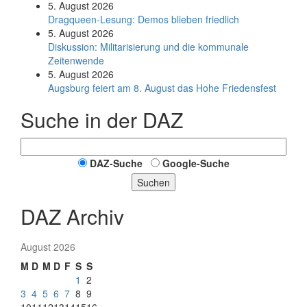
5. August 2026
Dragqueen-Lesung: Demos blieben friedlich
5. August 2026
Diskussion: Mi­li­ta­ri­sie­rung und die kommunale
Zeitenwende
5. August 2026
Augsburg feiert am 8. August das Hohe Friedensfest
Suche in der DAZ
DAZ-Suche
Google-Suche
Suchen
DAZ Archiv
August 2026
M
D
M
D
F
S
S
1
2
3
4
5
6
7
8
9