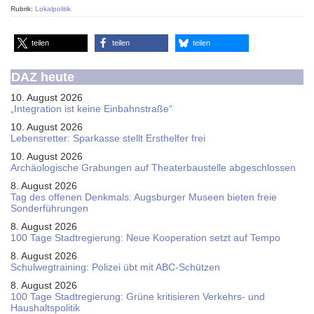
Rubrik:
Lokalpolitik
teilen
teilen
teilen
DAZ heute
10. August 2026
„Integration ist keine Einbahnstraße“
10. August 2026
Le­bens­ret­ter: Spar­kas­se stellt Erst­hel­fer frei
10. August 2026
Ar­chäo­lo­gi­sche Gra­bun­gen auf Thea­ter­bau­stel­le ab­ge­schlos­sen
8. August 2026
Tag des offenen Denkmals: Augsburger Museen bieten freie
Sonderführungen
8. August 2026
100 Tage Stadtregierung: Neue Kooperation setzt auf Tempo
8. August 2026
Schul­weg­trai­ning: Poli­zei übt mit ABC-Schüt­zen
8. August 2026
100 Tage Stadtregierung: Grüne kritisieren Verkehrs- und
Haushaltspolitik