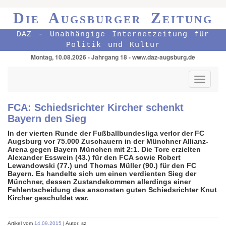
Die Augsburger Zeitung
DAZ - Unabhängige Internetzeitung für
Politik und Kultur
Montag, 10.08.2026 - Jahrgang 18 - www.daz-augsburg.de
Toggle
navigati
FCA: Schiedsrichter Kircher schenkt
Bayern den Sieg
In der vierten Runde der Fußballbundesliga verlor der FC
Augsburg vor 75.000 Zuschauern in der Münchner Allianz-
Arena gegen Bayern München mit 2:1. Die Tore erzielten
Alexander Esswein (43.) für den FCA sowie Robert
Lewandowski (77.) und Thomas Müller (90.) für den FC
Bayern. Es handelte sich um einen verdienten Sieg der
Münchner, dessen Zustandekommen allerdings einer
Fehlentscheidung des ansonsten guten Schiedsrichter Knut
Kircher geschuldet war.
Artikel vom
14.09.2015
| Autor: sz