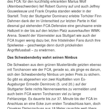
des FCA: für den kurzfristig erkrankten Marius Wolf
(Atembeschwerden) lief Robert Gumny auf und auch Jeffrey
Gouweleeuw und Frank Onyeka standen wieder in der
Startelf. Trotz der Stuttgarter Dominanz erlebte Torhüter Finn
Dahmen dank der im Unterschied zur letzten Partie in Kiel
diesmal gut stehenden FCA-Defensive eine geruhsame erste
Halbzeit in der bis auf den letzten Platz ausverkauften WWK-
Arena. Sowohl der Vizemeister aus Stuttgart wie auch der
FCA trugen wenig dazu bei, ihre fröstelnden Fans durch ihre
Spielweise – geschweige denn durch prickelnden
Angriffsfussball – zu erwärmen.
Das Schwabenderby wahrt seinen Nimbus
Die Schwaben aus dem grünen Musterländle geizten ebenso
mit Torchancen wie der FCA, gerade so, als ginge es darum,
sich den Schwabenderby Nimbus um jeden Preis zu sichern.
So gibt es abgesehen von zwei Kopfbällen vom Ex-
Augsburger Ermedin Demirovic (5. und 20.) auf der
Stuttgarter Seite nichts Nennenswertes zu vermelden und
auch beim FCA waren Torchancen viel zu lange
Fehlanzeige. Es dauerte bis zur 37. Minute bis der FCA im
Anschluss an eine Ecke zum ersten Torabschluss kam, doch
Onyekas Distanzschuss aus 18 Meter rauschte weit übers