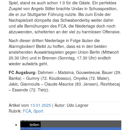
Spiel, stand es auch schon 1:0 für die Gäste. Ein perfektes
Zuspiel von Angelo Stiller brachte Undav in Schussposition,
die er zur Stuttgarter Führung nutzte. Bis zum Ende der
Nachspielzeit dümpelte das Schwabenderby weiter dahin
und alle Bemühungen des FCA, die Niederlage doch noch
abzuwenden, scheiterten an der viel zu harmlosen Offensive.
Nach dieser dritten Niederlage in Folge läuten die
Alarmglocken! Bleibt zu hoffen, dass es in den beiden
anstehenden Auswärtsspielen gegen Union Berlin (Mittwoch
20.30 Uhr) und in Bremen (Sonntag, 17.30 Uhr) endlich
wieder aufwärts geht.
FC Augsburg:
Dahmen – Matsima, Gouweleeuw, Bauer (29.
Banks) – Gumny (72. Koudossou), Onyeka (72. Maier),
Jakic, Giannoulis – Claude-Maurice (83. Jensen), Rexhbecaj
– Essende (72. Tietz).
Artikel vom
13.01.2025
| Autor: Udo Legner
Rubrik:
FCA
,
Sport
teilen