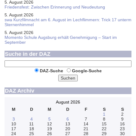
5. August 2026
Friedensfest: Zwischen Erinnerung und Neudeutung
5. August 2026
swa Kurz­film­nacht am 6. August im Lech­flim­mern: Trick 17 unterm
Sternen­himmel
5. August 2026
Momento Schule Augsburg erhält Genehmigung – Start im
September
Suche in der DAZ
DAZ-Suche
Google-Suche
Suchen
DAZ Archiv
August 2026
M
D
M
D
F
S
S
1
2
3
4
5
6
7
8
9
10
11
12
13
14
15
16
17
18
19
20
21
22
23
24
25
26
27
28
29
30