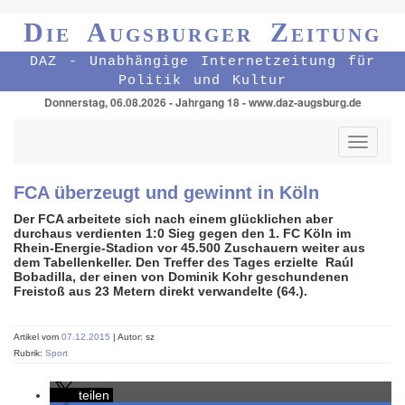
Die Augsburger Zeitung
DAZ - Unabhängige Internetzeitung für
Politik und Kultur
Donnerstag, 06.08.2026 - Jahrgang 18 - www.daz-augsburg.de
Toggle
navigati
FCA überzeugt und gewinnt in Köln
Der FCA arbeitete sich nach einem glücklichen aber
durchaus verdienten 1:0 Sieg gegen den 1. FC Köln im
Rhein-Energie-Stadion vor 45.500 Zuschauern weiter aus
dem Tabellenkeller. Den Treffer des Tages erzielte Raúl
Bobadilla, der einen von Dominik Kohr geschundenen
Freistoß aus 23 Metern direkt verwandelte (64.).
Artikel vom
07.12.2015
| Autor: sz
Rubrik:
Sport
teilen