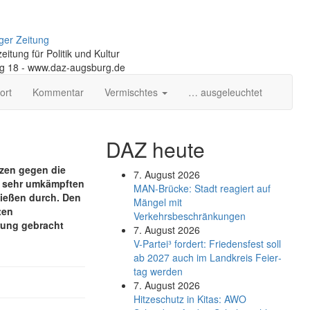
ger Zeitung
itung für Politik und Kultur
ng 18 - www.daz-augsburg.de
ort
Kommentar
Vermischtes
… ausgeleuchtet
DAZ heute
zen gegen die
7. August 2026
r sehr umkämpften
MAN-Brücke: Stadt reagiert auf
hießen durch. Den
Mängel mit
ten
Verkehrsbeschränkungen
rung gebracht
7. August 2026
V-Partei­³ fordert: Friedens­fest soll
ab 2027 auch im Land­kreis Feier­
tag werden
7. August 2026
Hitzeschutz in Kitas: AWO