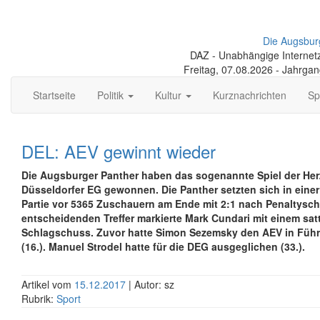
Die Augsbur
DAZ - Unabhängige Internetze
Freitag, 07.08.2026 - Jahrga
Startseite
Politik
Kultur
Kurznachrichten
Sp
DEL: AEV gewinnt wieder
Die Augsburger Panther haben das sogenannte Spiel der Her
Düsseldorfer EG gewonnen. Die Panther setzten sich in eine
Partie vor 5365 Zuschauern am Ende mit 2:1 nach Penaltysc
entscheidenden Treffer markierte Mark Cundari mit einem sat
Schlagschuss. Zuvor hatte Simon Sezemsky den AEV in Füh
(16.). Manuel Strodel hatte für die DEG ausgeglichen (33.).
Artikel vom
15.12.2017
| Autor: sz
Rubrik:
Sport