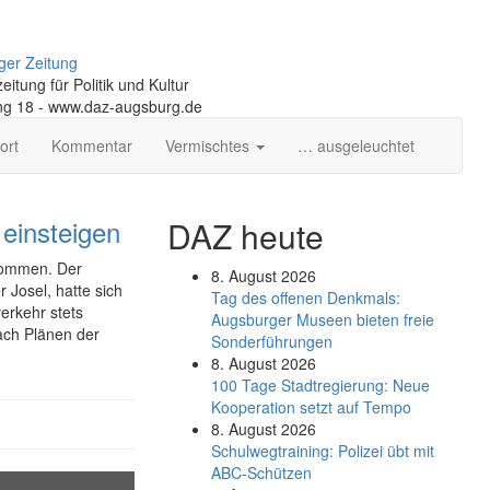
ger Zeitung
itung für Politik und Kultur
ng 18 - www.daz-augsburg.de
ort
Kommentar
Vermischtes
… ausgeleuchtet
 einsteigen
DAZ heute
 kommen. Der
8. August 2026
 Josel, hatte sich
Tag des offenen Denkmals:
erkehr stets
Augsburger Museen bieten freie
nach Plänen der
Sonderführungen
8. August 2026
100 Tage Stadtregierung: Neue
Kooperation setzt auf Tempo
8. August 2026
Schul­weg­trai­ning: Poli­zei übt mit
ABC-Schüt­zen