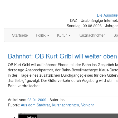
Die Augsbur
DAZ - Unabhängige Internetze
Sonntag, 09.08.2026 - Jahrga
Startseite
Politik
Kultur
Kurznachrichten
Sp
Bahnhof: OB Kurt Gribl will weiter oben
OB Kurt Gribl will auf höherer Ebene mit der Bahn ins Gespräch
derzeitige Ansprechpartner, der Bahn-Bevollmächtigte Klaus-Dieter
in der Frage eines zusätzlichen Durchgangsgleises für den Güterv
„hartleibig“ gezeigt. Der Güterverkehr durch Augsburg wird sich 
Bahn verdreifachen.
Artikel vom
23.01.2009
| Autor: bs
Rubrik:
Aus dem Stadtrat
,
Kurznachrichten
,
Verkehr
teilen