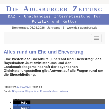
Die Augsburger Zeitung
DAZ - Unabhängige Internetzeitung für
Politik und Kultur
Donnerstag, 06.08.2026 - Jahrgang 18 - www.daz-augsburg.de
Toggle
navigati
Alles rund um Ehe und Ehevertrag
Eine kostenlose Broschüre „Eherecht und Ehevertrag“ des
Bayerischen Justizministeriums und der
Landesarbeitsgemeinschaft der bayerischen
Gleichstellungsstellen gibt Antwort auf alle Fragen rund um
die Eheschließung.
Artikel vom
23.02.2012
| Autor: bs
Rubrik:
Bürgerinfo
,
Bürgernähe
,
Kurznachrichten
,
Wissen
teilen
teilen