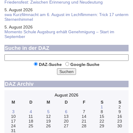
Friedensfest: Zwischen Erinnerung und Neudeutung
5. August 2026
swa Kurz­film­nacht am 6. August im Lech­flim­mern: Trick 17 unterm
Sternen­himmel
5. August 2026
Momento Schule Augsburg erhält Genehmigung – Start im
September
Suche in der DAZ
DAZ-Suche
Google-Suche
Suchen
DAZ Archiv
August 2026
M
D
M
D
F
S
S
1
2
3
4
5
6
7
8
9
10
11
12
13
14
15
16
17
18
19
20
21
22
23
24
25
26
27
28
29
30
31